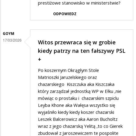
prestiżowe stanowisko w ministerstwie?
ODPOWIEDZ
GOYM
17/03/2026
Witos przewraca się w grobie
kiedy patrzy na ten fałszywy PSL
+
Po koszernym Okrągłym Stole
Matrioszki Jaruzelskiego oraz
chazarskiego Kiszczuka aka Kiszczaka
który zarządzał jednostką WP w Ełku ,nie
mówiąc o prostaku i chazarskim szpiclu
Leyba Khone aka Wałęsa wszystko się
wyjaśniło kiedy kiedy koszer chazarski
Leszek Balcerowicz aka Aaron Bucholtz
wraz z jego chazarską Yelitą ,to co Gierek
zbudował z Jaroszewiczem te pospolite