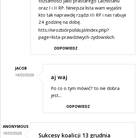
tożsamości jako prastarego Lachistanu
oraz I i II RP. Niniejsza lista wam wyjaśni
kto tak naprawdę rządzi III RP i nas rabuje
24 godzinę na dobę.
htts://ivrozbiórpolski.pl/index.php?
page=lista-prawdziwych-zydowskich.
ODPOWIEDZ
JACOB
18/03/2026
aj waj
Dodane
Po co o tym mówić? to nie dobra
przez
jest...
Goym
ODPOWIEDZ
w
odpowiedzi
ANONYMOUS
na
18/03/2026
Sukcesy koalicji 13 grudnia
Witos