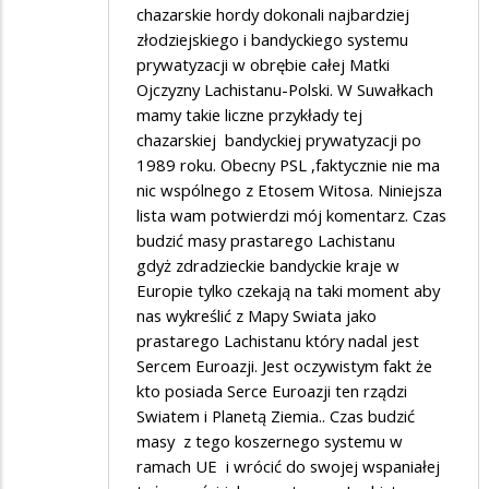
chazarskie hordy dokonali najbardziej
złodziejskiego i bandyckiego systemu
prywatyzacji w obrębie całej Matki
Ojczyzny Lachistanu-Polski. W Suwałkach
mamy takie liczne przykłady tej
chazarskiej bandyckiej prywatyzacji po
1989 roku. Obecny PSL ,faktycznie nie ma
nic wspólnego z Etosem Witosa. Niniejsza
lista wam potwierdzi mój komentarz. Czas
budzić masy prastarego Lachistanu
gdyż zdradzieckie bandyckie kraje w
Europie tylko czekają na taki moment aby
nas wykreślić z Mapy Swiata jako
prastarego Lachistanu który nadal jest
Sercem Euroazji. Jest oczywistym fakt że
kto posiada Serce Euroazji ten rządzi
Swiatem i Planetą Ziemia.. Czas budzić
masy z tego koszernego systemu w
ramach UE i wrócić do swojej wspaniałej