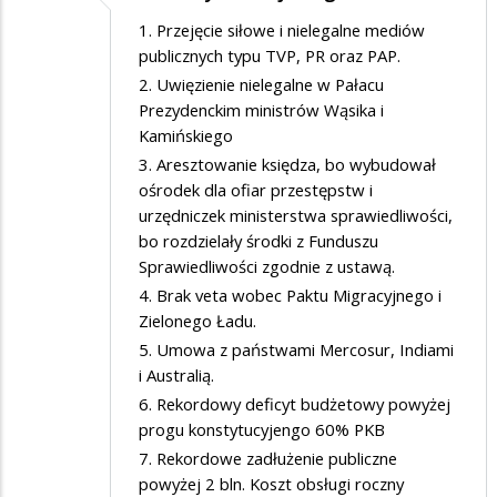
przewraca
1. Przejęcie siłowe i nielegalne mediów
publicznych typu TVP, PR oraz PAP.
się
2. Uwięzienie nielegalne w Pałacu
w
Prezydenckim ministrów Wąsika i
grobie
Kamińskiego
kiedy
3. Aresztowanie księdza, bo wybudował
ośrodek dla ofiar przestępstw i
patrzy
urzędniczek ministerstwa sprawiedliwości,
na
bo rozdzielały środki z Funduszu
ten
Sprawiedliwości zgodnie z ustawą.
fałszywy
4. Brak veta wobec Paktu Migracyjnego i
PSL
Zielonego Ładu.
5. Umowa z państwami Mercosur, Indiami
+
i Australią.
6. Rekordowy deficyt budżetowy powyżej
progu konstytucyjengo 60% PKB
7. Rekordowe zadłużenie publiczne
powyżej 2 bln. Koszt obsługi roczny