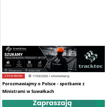
Strona główna
/
Wiadomości
/
Z życia miasta
/
Ścieżka
Porozmawiajmy o Polsce - spotkanie z Ministrami w Suwałkach
nawigacyjna
Facebook
Pinterest
Tumblr
Reddit
Share
0
/
Z ŻYCIA MIASTA
17/03/2026
4 Komentarzy
Porozmawiajmy o Polsce - spotkanie z
Ministrami w Suwałkach