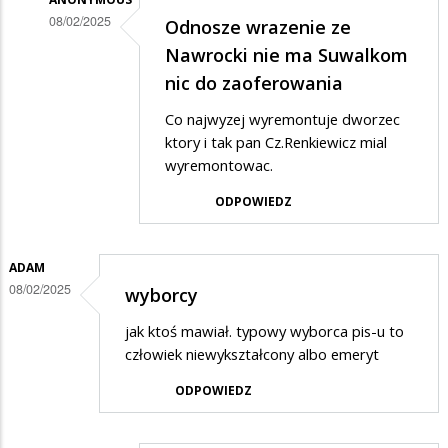
08/02/2025
Odnosze wrazenie ze
Dodane
Nawrocki nie ma Suwalkom
przez
nic do zaoferowania
Dexter
Co najwyzej wyremontuje dworzec
w
ktory i tak pan Cz.Renkiewicz mial
odpowiedzi
wyremontowac.
na
ODPOWIEDZ
Brawo
dla
ADAM
żołnierza
08/02/2025
wyborcy
za
jak ktoś mawiał. typowy wyborca pis-u to
pytanie
człowiek niewykształcony albo emeryt
ODPOWIEDZ