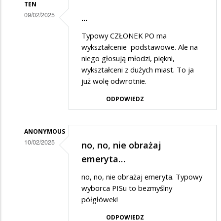
TEN
09/02/2025
...
Dodane
Typowy CZŁONEK PO ma
przez
wykształcenie podstawowe. Ale na
adam
niego głosują młodzi, piękni,
wykształceni z dużych miast. To ja
w
już wolę odwrotnie.
odpowiedzi
ODPOWIEDZ
na
wyborcy
ANONYMOUS
10/02/2025
no, no, nie obrażaj
Dodane
emeryta…
przez
no, no, nie obrażaj emeryta. Typowy
adam
wyborca PISu to bezmyślny
w
półgłówek!
odpowiedzi
ODPOWIEDZ