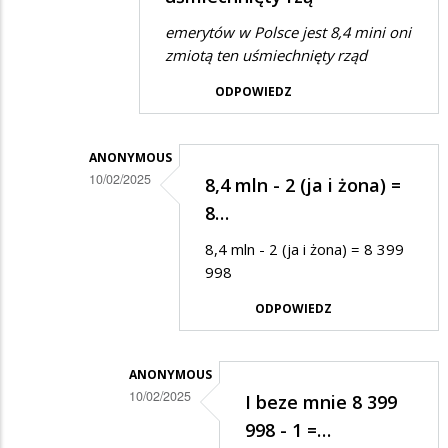
.
emerytów w Polsce jest 8,4 mini oni
w
zmiotą ten uśmiechnięty rząd
odpowiedzi
ODPOWIEDZ
na
.
ANONYMOUS
10/02/2025
8,4 mln - 2 (ja i żona) =
Dodane
8…
przez
8,4 mln - 2 (ja i żona) = 8 399
Anonymous
998
w
ODPOWIEDZ
odpowiedzi
na
ANONYMOUS
Emerytów
10/02/2025
I beze mnie 8 399
w
Dodane
998 - 1 =…
Polsce