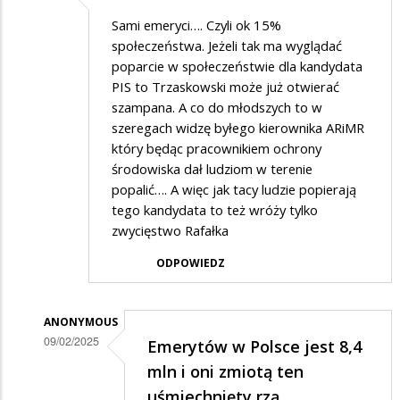
Sami emeryci…. Czyli ok 15%
społeczeństwa. Jeżeli tak ma wyglądać
poparcie w społeczeństwie dla kandydata
PIS to Trzaskowski może już otwierać
szampana. A co do młodszych to w
szeregach widzę byłego kierownika ARiMR
który będąc pracownikiem ochrony
środowiska dał ludziom w terenie
popalić…. A więc jak tacy ludzie popierają
tego kandydata to też wróży tylko
zwycięstwo Rafałka
ODPOWIEDZ
ANONYMOUS
09/02/2025
Emerytów w Polsce jest 8,4
Dodane
mln i oni zmiotą ten
przez
uśmiechnięty rzą