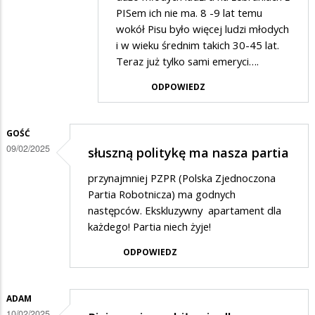
Ten
PISem ich nie ma. 8 -9 lat temu
wokół Pisu było więcej ludzi młodych
w
i w wieku średnim takich 30-45 lat.
odpowiedzi
Teraz już tylko sami emeryci….
na
ODPOWIEDZ
...
GOŚĆ
09/02/2025
słuszną politykę ma nasza partia
przynajmniej PZPR (Polska Zjednoczona
Partia Robotnicza) ma godnych
następców. Ekskluzywny apartament dla
każdego! Partia niech żyje!
ODPOWIEDZ
ADAM
10/02/2025