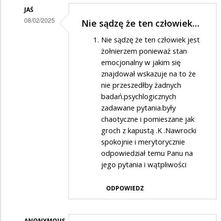
JAŚ
08/02/2025
Nie sądzę że ten człowiek…
Dodane
Nie sądzę że ten człowiek jest
przez
żołnierzem ponieważ stan
emocjonalny w jakim się
Dexter
znajdował wskazuje na to że
w
nie przeszedłby żadnych
odpowiedzi
badań.psychlogicznych
na
zadawane pytania.były
chaotyczne i pomieszane jak
Brawo
groch z kapustą .K .Nawrocki
dla
spokojnie i merytorycznie
żołnierza
odpowiedział temu Panu na
za
jego pytania i wątpliwości
pytanie
ODPOWIEDZ
ANONYMOUS