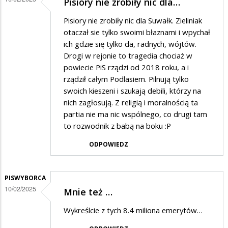
Pisiory nie zrobiły nic dla…
Pisiory nie zrobiły nic dla Suwałk. Zieliniak
otaczał sie tylko swoimi błaznami i wpychał
ich gdzie się tylko da, radnych, wójtów.
Drogi w rejonie to tragedia chociaż w
powiecie PiS rządzi od 2018 roku, a i
rządził całym Podlasiem. Pilnują tylko
swoich kieszeni i szukają debili, którzy na
nich zagłosują. Z religią i moralnością ta
partia nie ma nic wspólnego, co drugi tam
to rozwodnik z babą na boku :P
ODPOWIEDZ
PISWYBORCA
10/02/2025
Mnie też …
Wykreślcie z tych 8.4 miliona emerytów…