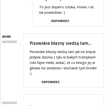
Dodane
To jest dopiero sztuka, mowic i nic
przez
nie powiedziec :)
uczestnik
ODPOWIEDZ
spotkania
w
ADAM
odpowiedzi
08/02/2025
Pisowskie błazny siedzą tam…
na
Wyborczy
Pisowskie błazny siedzą tam jak na ścięcie.
Jedynie dziunia z tyłu w białych trampkach
bełkot
robi fajne minki, widać, że co innego jej w
głowie niż siedzenie i słuchanie tych bredni
:)
ODPOWIEDZ
.
08/02/2025
.