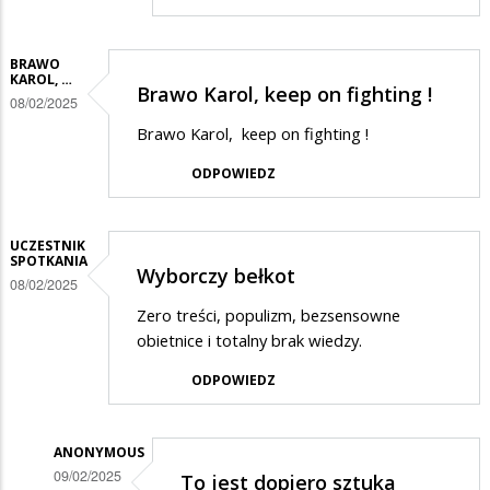
na
wyborcy
BRAWO
KAROL, …
Brawo Karol, keep on fighting !
08/02/2025
Brawo Karol, keep on fighting !
ODPOWIEDZ
UCZESTNIK
SPOTKANIA
Wyborczy bełkot
08/02/2025
Zero treści, populizm, bezsensowne
obietnice i totalny brak wiedzy.
ODPOWIEDZ
ANONYMOUS
09/02/2025
To jest dopiero sztuka