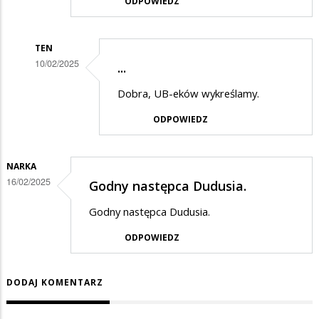
ODPOWIEDZ
TEN
10/02/2025
...
Dodane
Dobra, UB-eków wykreślamy.
przez
ODPOWIEDZ
PiSwyborca
w
odpowiedzi
NARKA
16/02/2025
Godny następca Dudusia.
na
Mnie
Godny następca Dudusia.
też
ODPOWIEDZ
…
DODAJ KOMENTARZ