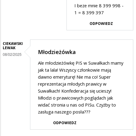
przez
I beze mnie 8 399 998 -
jest
Anonymous
1 = 8 399 397
8,4
w
mln
ODPOWIEDZ
odpowiedzi
i
na
oni
CIEKAWSKI
8,4
LEWAK
zmiotą
Młodzieżówka
mln
08/02/2025
ten
Ale młodzieżówkę PIS w Suwałkach mamy
-
uśmiechnięty
jak ta lala! Wszyscy członkowie mają
2
rzą
dawno emeryturę! Nie ma co! Super
(ja
reprezentacja młodych prawicy w
i
Suwałkach! Konfederacja się ucieszy!
Młodzi o prawicowych poglądach jak
żona)
widać stronia u nas od PISu. Czyżby to
=
zasługa naszego posła???
8…
ODPOWIEDZ