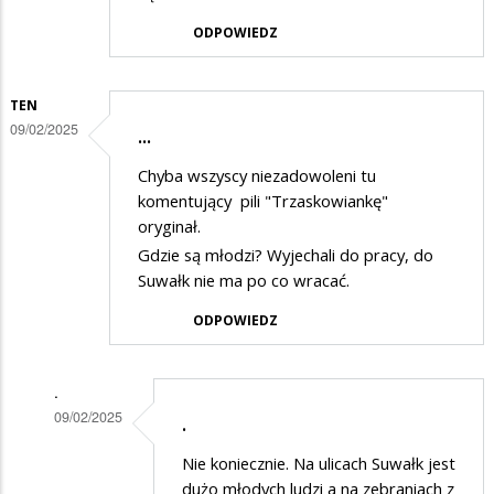
ODPOWIEDZ
TEN
09/02/2025
...
Chyba wszyscy niezadowoleni tu
komentujący pili "Trzaskowiankę"
oryginał.
Gdzie są młodzi? Wyjechali do pracy, do
Suwałk nie ma po co wracać.
ODPOWIEDZ
.
09/02/2025
.
Dodane
Nie koniecznie. Na ulicach Suwałk jest
przez
dużo młodych ludzi a na zebraniach z