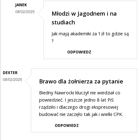
JANEK
08/02/2025
Młodzi w Jagodnem i na
Dodane
studiach
przez
Jak mają akademiki za 1zł to gdzie są
Anonymous
?
w
ODPOWIEDZ
odpowiedzi
na
DEXTER
Nie
08/02/2025
Brawo dla żołnierza za pytanie
oceniam
Biedny Nawrocki kluczył nie wiedział co
kandydata
powiedzieć. I jeszcze jedno 8 lat PiS
rządziło i dlaczego drogi ekspresowej
budować nie zaczęło tak jak i wielki CPK.
ODPOWIEDZ