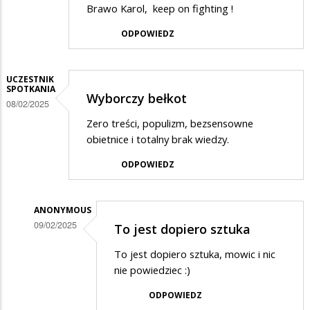
Brawo Karol, keep on fighting !
ODPOWIEDZ
UCZESTNIK
SPOTKANIA
Wyborczy bełkot
08/02/2025
Zero treści, populizm, bezsensowne
obietnice i totalny brak wiedzy.
ODPOWIEDZ
ANONYMOUS
09/02/2025
To jest dopiero sztuka
Dodane
To jest dopiero sztuka, mowic i nic
przez
nie powiedziec :)
uczestnik
ODPOWIEDZ
spotkania