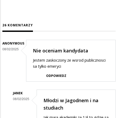
26 KOMENTARZY
ANONYMOUS
08/02/2025
Nie oceniam kandydata
Jestem zaskoczony ze wsrod publicznosci
sa tylko emeryci
ODPOWIEDZ
JANEK
08/02/2025
Młodzi w Jagodnem i na
Dodane
studiach
przez
Jak mają akademiki za 1zł to gdzie są