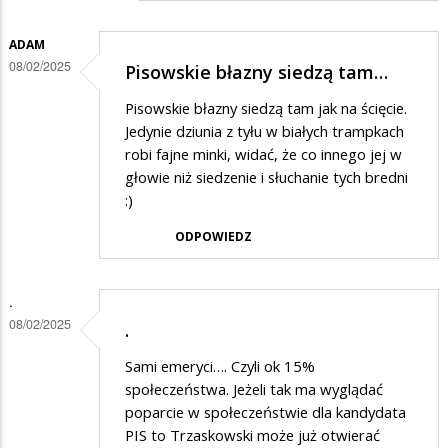
w
ADAM
odpowiedzi
08/02/2025
Pisowskie błazny siedzą tam…
na
Wyborczy
Pisowskie błazny siedzą tam jak na ścięcie.
Jedynie dziunia z tyłu w białych trampkach
bełkot
robi fajne minki, widać, że co innego jej w
głowie niż siedzenie i słuchanie tych bredni
:)
ODPOWIEDZ
.
08/02/2025
.
Sami emeryci…. Czyli ok 15%
społeczeństwa. Jeżeli tak ma wyglądać
poparcie w społeczeństwie dla kandydata
PIS to Trzaskowski może już otwierać