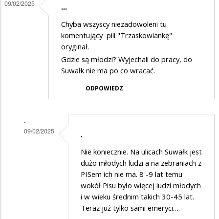
09/02/2025
...
Chyba wszyscy niezadowoleni tu
komentujący pili "Trzaskowiankę"
oryginał.
Gdzie są młodzi? Wyjechali do pracy, do
Suwałk nie ma po co wracać.
ODPOWIEDZ
.
09/02/2025
.
Dodane
Nie koniecznie. Na ulicach Suwałk jest
przez
dużo młodych ludzi a na zebraniach z
Ten
PISem ich nie ma. 8 -9 lat temu
wokół Pisu było więcej ludzi młodych
w
i w wieku średnim takich 30-45 lat.
odpowiedzi
Teraz już tylko sami emeryci….
na