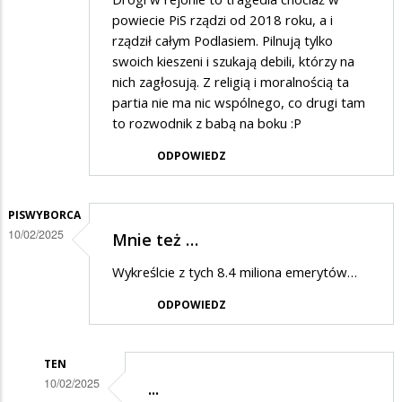
powiecie PiS rządzi od 2018 roku, a i
rządził całym Podlasiem. Pilnują tylko
swoich kieszeni i szukają debili, którzy na
nich zagłosują. Z religią i moralnością ta
partia nie ma nic wspólnego, co drugi tam
to rozwodnik z babą na boku :P
ODPOWIEDZ
PISWYBORCA
10/02/2025
Mnie też …
Wykreślcie z tych 8.4 miliona emerytów…
ODPOWIEDZ
TEN
10/02/2025
...