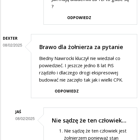
Anonymous
?
w
ODPOWIEDZ
odpowiedzi
na
DEXTER
Nie
08/02/2025
Brawo dla żołnierza za pytanie
oceniam
Biedny Nawrocki kluczył nie wiedział co
kandydata
powiedzieć. I jeszcze jedno 8 lat PiS
rządziło i dlaczego drogi ekspresowej
budować nie zaczęło tak jak i wielki CPK.
ODPOWIEDZ
JAŚ
08/02/2025
Nie sądzę że ten człowiek…
Dodane
Nie sądzę że ten człowiek jest
przez
żołnierzem ponieważ stan