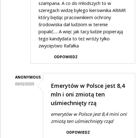
szampana. A co do młodszych to w
szeregach widzę byłego kierownika ARiMR
który będąc pracownikiem ochrony
środowiska dał ludziom w terenie
popalić…. A więc jak tacy ludzie popierają
tego kandydata to też wróży tylko
zwycięstwo Rafałka
ODPOWIEDZ
ANONYMOUS
09/02/2025
Emerytów w Polsce jest 8,4
Dodane
mln i oni zmiotą ten
przez
uśmiechnięty rzą
.
emerytów w Polsce jest 8,4 mini oni
w
zmiotą ten uśmiechnięty rząd
odpowiedzi
ODPOWIEDZ
na