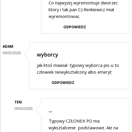
Co najwyzej wyremontuje dworzec
w
ktory i tak pan Cz.Renkiewicz mial
odpowiedzi
wyremontowac.
na
ODPOWIEDZ
Brawo
dla
ADAM
żołnierza
08/02/2025
wyborcy
za
jak ktoś mawiał. typowy wyborca pis-u to
pytanie
człowiek niewykształcony albo emeryt
ODPOWIEDZ
TEN
09/02/2025
...
Dodane
Typowy CZŁONEK PO ma
przez
wykształcenie podstawowe. Ale na