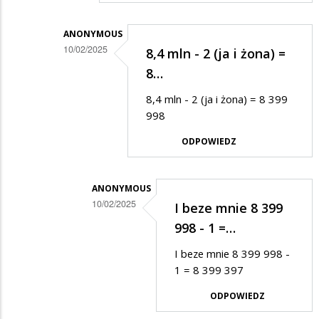
.
ANONYMOUS
10/02/2025
8,4 mln - 2 (ja i żona) =
Dodane
8…
przez
8,4 mln - 2 (ja i żona) = 8 399
Anonymous
998
w
ODPOWIEDZ
odpowiedzi
na
ANONYMOUS
Emerytów
10/02/2025
I beze mnie 8 399
w
Dodane
998 - 1 =…
Polsce
przez
I beze mnie 8 399 998 -
jest
Anonymous
1 = 8 399 397
8,4
w
mln
ODPOWIEDZ
odpowiedzi
i