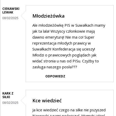
na
oni
CIEKAWSKI
8,4
LEWAK
zmiotą
Młodzieżówka
mln
08/02/2025
ten
Ale młodzieżówkę PIS w Suwałkach mamy
-
uśmiechnięty
jak ta lala! Wszyscy członkowie mają
2
rzą
dawno emeryturę! Nie ma co! Super
(ja
reprezentacja młodych prawicy w
i
Suwałkach! Konfederacja się ucieszy!
Młodzi o prawicowych poglądach jak
żona)
widać stronia u nas od PISu. Czyżby to
=
zasługa naszego posła???
8…
ODPOWIEDZ
KARK Z
SIŁKI
Kce wiedzieć
08/02/2025
Ja kce wiedzieć czego na silke nie pszyszed
Nawrocki z nami poćwiczyć. Wymyki jakieś