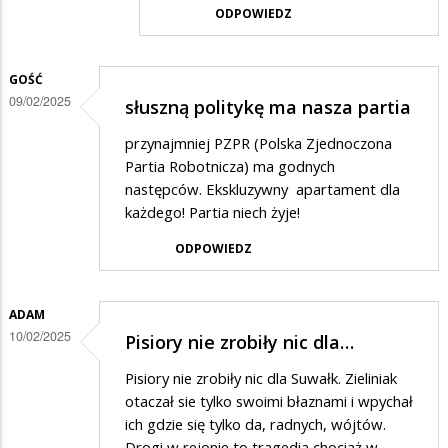
ODPOWIEDZ
...
GOŚĆ
09/02/2025
słuszną politykę ma nasza partia
przynajmniej PZPR (Polska Zjednoczona
Partia Robotnicza) ma godnych
następców. Ekskluzywny apartament dla
każdego! Partia niech żyje!
ODPOWIEDZ
ADAM
10/02/2025
Pisiory nie zrobiły nic dla…
Pisiory nie zrobiły nic dla Suwałk. Zieliniak
otaczał sie tylko swoimi błaznami i wpychał
ich gdzie się tylko da, radnych, wójtów.
Drogi w rejonie to tragedia chociaż w