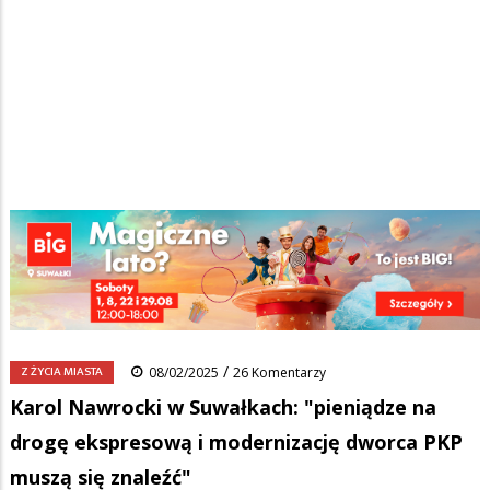
Strona główna
/
Wiadomości
/
Z życia miasta
/
Ścieżka
Karol Nawrocki w Suwałkach: "pieniądze na drogę ekspresową i
modernizację dworca PKP muszą się znaleźć"
nawigacyjna
Facebook
Pinterest
Tumblr
Reddit
Share
0
/
Z ŻYCIA MIASTA
08/02/2025
26 Komentarzy
Karol Nawrocki w Suwałkach: "pieniądze na
drogę ekspresową i modernizację dworca PKP
muszą się znaleźć"