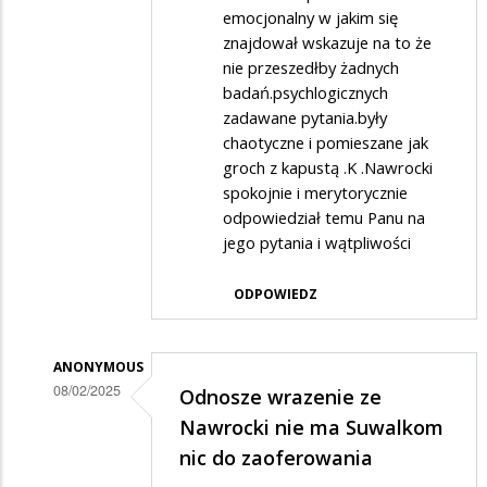
emocjonalny w jakim się
Dexter
znajdował wskazuje na to że
w
nie przeszedłby żadnych
odpowiedzi
badań.psychlogicznych
na
zadawane pytania.były
chaotyczne i pomieszane jak
Brawo
groch z kapustą .K .Nawrocki
dla
spokojnie i merytorycznie
żołnierza
odpowiedział temu Panu na
za
jego pytania i wątpliwości
pytanie
ODPOWIEDZ
ANONYMOUS
08/02/2025
Odnosze wrazenie ze
Dodane
Nawrocki nie ma Suwalkom
przez
nic do zaoferowania
Dexter