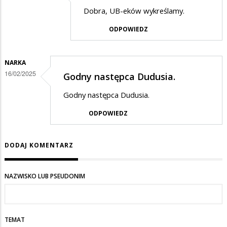
Dodane
Dobra, UB-eków wykreślamy.
przez
ODPOWIEDZ
PiSwyborca
w
odpowiedzi
NARKA
16/02/2025
Godny następca Dudusia.
na
Mnie
Godny następca Dudusia.
też
ODPOWIEDZ
…
DODAJ KOMENTARZ
NAZWISKO LUB PSEUDONIM
TEMAT