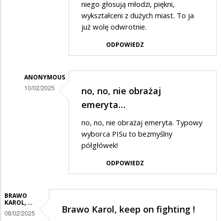
adam
niego głosują młodzi, piękni,
wykształceni z dużych miast. To ja
w
już wolę odwrotnie.
odpowiedzi
ODPOWIEDZ
na
wyborcy
ANONYMOUS
10/02/2025
no, no, nie obrażaj
Dodane
emeryta…
przez
no, no, nie obrażaj emeryta. Typowy
adam
wyborca PISu to bezmyślny
w
półgłówek!
odpowiedzi
ODPOWIEDZ
na
wyborcy
BRAWO
KAROL, …
Brawo Karol, keep on fighting !
08/02/2025