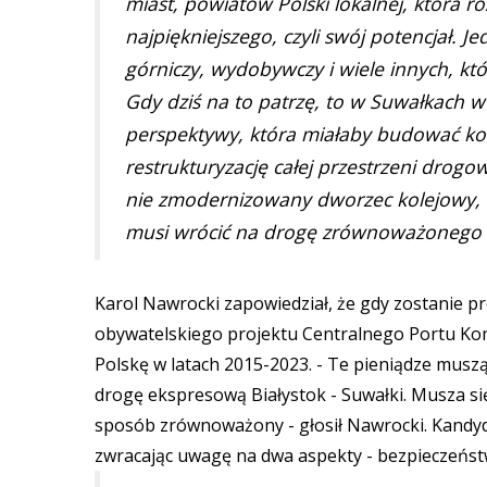
miast, powiatów Polski lokalnej, która ro
najpiękniejszego, czyli swój potencjał. J
górniczy, wydobywczy i wiele innych, kt
Gdy dziś na to patrzę, to w Suwałkach 
perspektywy, która miałaby budować kol
restrukturyzację całej przestrzeni drogow
nie zmodernizowany dworzec kolejowy, k
musi wrócić na drogę zrównoważonego 
Karol Nawrocki zapowiedział, że gdy zostanie p
obywatelskiego projektu Centralnego Portu K
Polskę w latach 2015-2023. - Te pieniądze muszą
drogę ekspresową Białystok - Suwałki. Musza się
sposób zrównoważony - głosił Nawrocki. Kandyd
zwracając uwagę na dwa aspekty - bezpieczeńs