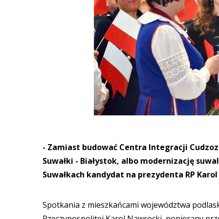
- Zamiast budować Centra Integracji Cudzo
Suwałki - Białystok, albo modernizację suwa
Suwałkach kandydat na prezydenta RP Karol
Spotkania z mieszkańcami województwa podlask
Rzeczypospolitej Karol Nawrocki, popierany prze