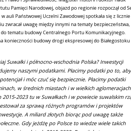
tutu Pamięci Narodowej, objazd po regionie rozpoczął od Se
w auli Państwowej Uczelni Zawodowej spotkała się z licznie
u zwracał uwagę między innymi na tematy bezpieczeństwa,
otu do tematu budowy Centralnego Portu Komunikacyjnego.
na konieczności budowy drogi ekspresowej do Białegostoku
aj Suwałki i północno-wschodnia Polska? Inwestycji
dujemy naszymi podatkami. Płacimy podatki po to, aby
potencjał i móc czuć się bezpiecznie. Płacimy podatki
nach, w średnich miastach i w wielkich aglomeracjach
ach 2015-2023 tu w Suwałkach i w powiecie suwalskim rz
nwestował za sprawą różnych programów i projektów
nwestycje. A miliard złotych biorąc pod uwagę także
ołeczne. Gdy jeżdżę po Polsce to wiedze wiele takich