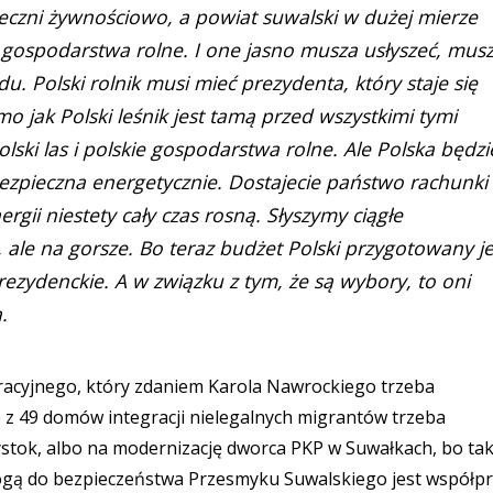
eczni żywnościowo, a powiat suwalski w dużej mierze
 gospodarstwa rolne. I one jasno musza usłyszeć, mus
u. Polski rolnik musi mieć prezydenta, który staje się
mo jak Polski leśnik jest tamą przed wszystkimi tymi
olski las i polskie gospodarstwa rolne. Ale Polska będzi
ezpieczna energetycznie. Dostajecie państwo rachunki
ergii niestety cały czas rosną. Słyszymy ciągłe
ę, ale na gorsze. Bo teraz budżet Polski przygotowany je
rezydenckie. A w związku z tym, że są wybory, to oni
a.
racyjnego, który zdaniem Karola Nawrockiego trzeba
 z 49 domów integracji nielegalnych migrantów trzeba
stok, albo na modernizację dworca PKP w Suwałkach, bo tak
rogą do bezpieczeństwa Przesmyku Suwalskiego jest współpr