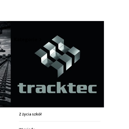
Kategorie
hare
Z życia miasta
Sport
Kultura
Wiadomości z regionu
Z życia szkół