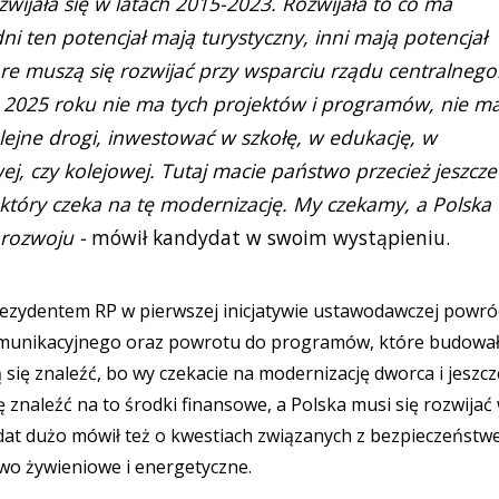
zwijała się w latach 2015-2023. Rozwijała to co ma
edni ten potencjał mają turystyczny, inni mają potencjał
óre muszą się rozwijać przy wsparciu rządu centralnego
w 2025 roku nie ma tych projektów i programów, nie m
ejne drogi, inwestować w szkołę, w edukację, w
ej, czy kolejowej. Tutaj macie państwo przecież jeszcze
tóry czeka na tę modernizację. My czekamy, a Polska
rozwoju -
mówił kandydat w swoim wystąpieniu.
rezydentem RP w pierwszej inicjatywie ustawodawczej powró
omunikacyjnego oraz powrotu do programów, które budowa
 się znaleźć, bo wy czekacie na modernizację dworca i jeszcz
 znaleźć na to środki finansowe, a Polska musi się rozwijać
at dużo mówił też o kwestiach związanych z bezpieczeństw
two żywieniowe i energetyczne.