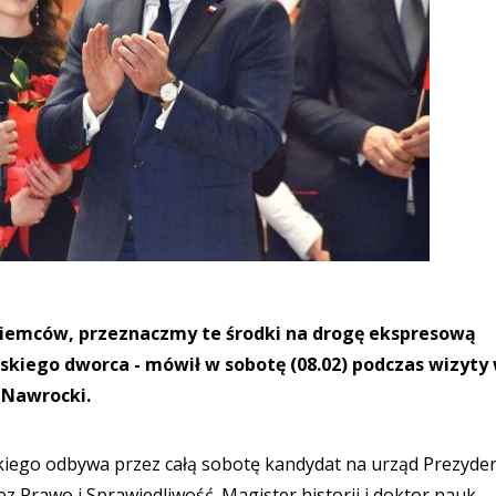
ziemców, przeznaczmy te środki na drogę ekspresową
lskiego dworca - mówił w sobotę (08.02) podczas wizyty
 Nawrocki.
iego odbywa przez całą sobotę kandydat na urząd Prezyde
z Prawo i Sprawiedliwość. Magister historii i doktor nauk