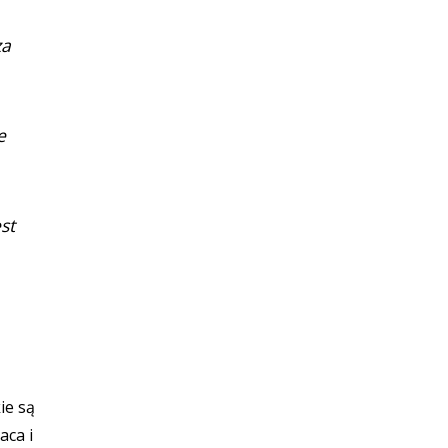
za
e
st
ie są
aca i