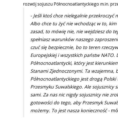
rozwój sojuszu Północnoatlantyckiego m.in. pr
- Jeśli ktoś chce nielegalnie przekroczyć 
Albo chce tu żyć nie wchodząc w to, kim
zasad, to mówię nie, nie wejdziesz do tej
spełniasz warunków naszego zaproszeni
czuć się bezpiecznie, bo to teren rzeczywi
Europejskiej i wszystkich państw NATO. D
Północnoatlantycki, który jest kierunki
Stanami Zjednoczonymi. Ta wzajemna, b
Północnoatlantyckiego jest drogą Polsk
Przesmyku Suwalskiego. Ale sojusznicy są
sami. Za nas nic nigdy sojusznicy nie zro
gotowości do tego, aby Przesmyk Suwalski
możemy. To jest nasza konieczność -
mów