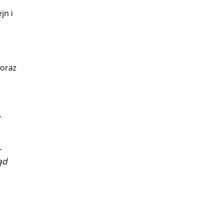
jn i
 oraz
.
ąd