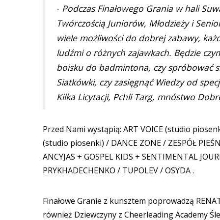
-
Podczas Finałowego Grania w hali Suwa
Twórczością Juniorów, Młodzieży i Senio
wiele możliwości do dobrej zabawy, każ
ludźmi o różnych zajawkach. Będzie czym
boisku do badmintona, czy spróbować si
Siatkówki, czy zasięgnąć Wiedzy od spec
Kilka Licytacji, Pchli Targ, mnóstwo Dob
Przed Nami wystąpią: ART VOICE (studio piose
(studio piosenki) / DANCE ZONE / ZESPÓŁ PI
ANCYJAS + GOSPEL KIDS + SENTIMENTAL JOUR
PRYKHADECHENKO / TUPOLEV / OSYDA .
Finałowe Granie z kunsztem poprowadzą REN
również Dziewczyny z Cheerleading Academy Śl