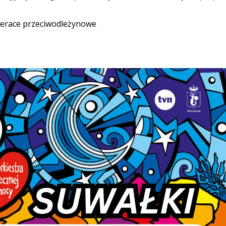
aterace przeciwodleżynowe