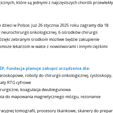
cznych, które są jednymi z najczęstszych chorób przewlekł
 dzieci w Polsce. Już 26 stycznia 2025 roku zagramy dla 18
 neurochirurgii onkologicznej, 6 ośrodków chirurgii
 Dzięki zebranym środkom możliwe będzie zakupienie
omoże lekarzom w walce z nowotworami i innymi ciężkimi
P, Fundacja planuje zakupić urządzenia dla:
paroskopowe, roboty do chirurgii onkologicznej, cystoskopy,
raty RTG cyfrowe
hirurgiczne, koagulacja dwubiegunowa
zenia do mapowania magnetycznego mózgu, rezonanse
eracyjnej tomografii, procesory tkankowe, skanery do prepa