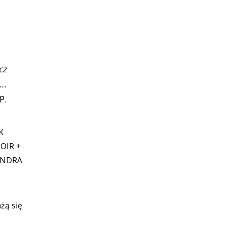
cz
..
ŚP.
K
OIR +
ANDRA
żą się