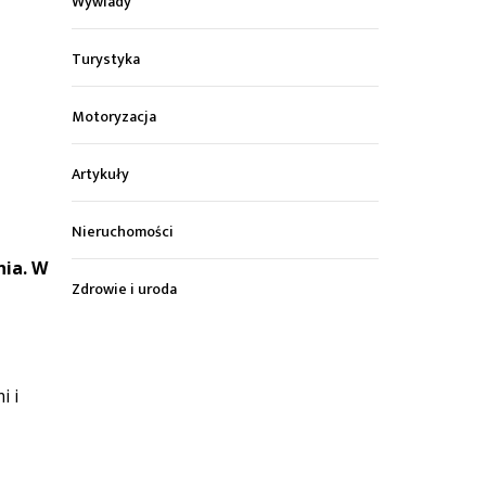
Wywiady
Turystyka
Motoryzacja
Artykuły
Nieruchomości
nia. W
Zdrowie i uroda
i i