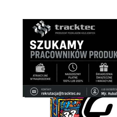
Strona główna
/
Wiadomości
/
Z życia miasta
/
WOŚP w Su
Ścieżka
nawigacyjna
/
Z ŻYCIA MIASTA
21/01/2025
19 Komentarzy
WOŚP w Suwałki Arenie - program