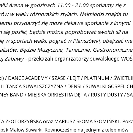
łki Arena w godzinach 11.00 - 21.00 spotkamy się z
rów w wielu różnorakich stylach. Najmłodsi znajdą tu
demu przydarzyć się może ciekawe spotkanie z innymi
 się posilić, będzie można popróbować swoich sił na
ę w sportach walki, pograć w Planszówki, obejrzeć me
jalistów. Będzie Muzycznie, Tanecznie, Gastronomiczne.
rej Zabawy -
przekazali organizatorzy suwalskiego WO
nki) / DANCE ACADEMY / SZASE / LEJT / PLATINUM / ŚWIETLI
EŚNI I TAŃCA SUWALSZCZYZNA / DENSI / SUWALKI GOSPEL CH
NEY BAND / MIEJSKA ORKIESTRA DĘTA / RUSTY DUSTY / S
ATA ZŁOTORZYŃSKA oraz MARIUSZ SŁOMA SŁOMIŃSKI . Poka
epsk Malow Suwałki. Równocześnie na jednym z telebimów