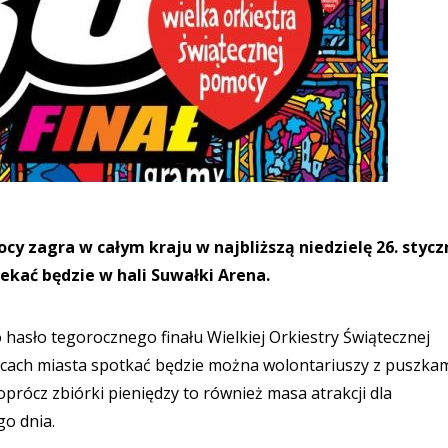
ocy zagra w całym kraju w najbliższą niedzielę 26. stycz
zekać będzie w hali Suwałki Arena.
o hasło tegorocznego finału Wielkiej Orkiestry Świątecznej
licach miasta spotkać będzie można wolontariuszy z puszkam
ócz zbiórki pieniędzy to również masa atrakcji dla
go dnia.