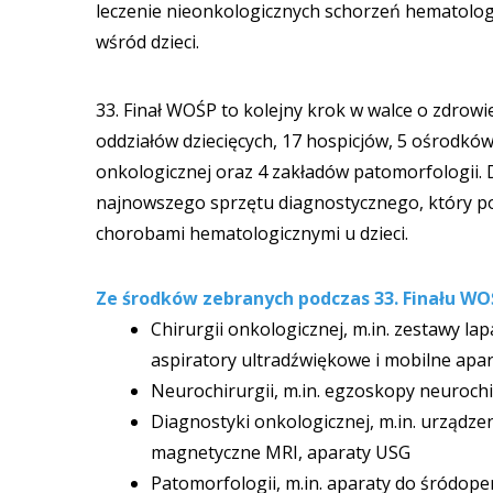
leczenie nieonkologicznych schorzeń hematologi
wśród dzieci.
33. Finał WOŚP to kolejny krok w walce o zdrowie
oddziałów dziecięcych, 17 hospicjów, 5 ośrodków
onkologicznej oraz 4 zakładów patomorfologii.
najnowszego sprzętu diagnostycznego, który p
chorobami hematologicznymi u dzieci.
Ze środków zebranych podczas 33. Finału WOŚ
Chirurgii onkologicznej, m.in. zestawy la
aspiratory ultradźwiękowe i mobilne apa
Neurochirurgii, m.in. egzoskopy neuroc
Diagnostyki onkologicznej, m.in. urząd
magnetyczne MRI, aparaty USG
Patomorfologii, m.in. aparaty do śródop