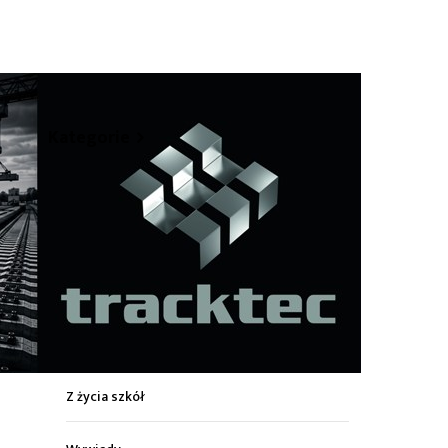
hare
Kategorie
Z życia miasta
Sport
Kultura
Wiadomości z regionu
Z życia szkół