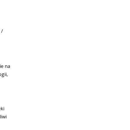
 /
ie na
gii,
ki
iwi