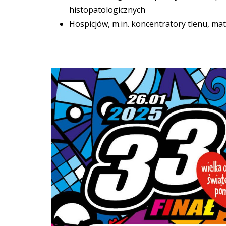
histopatologicznych
Hospicjów, m.in. koncentratory tlenu, m