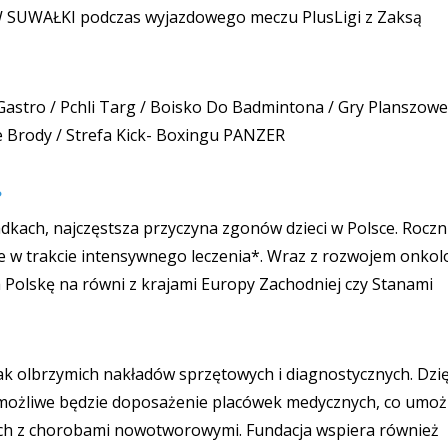
 SUWAŁKI podczas wyjazdowego meczu PlusLigi z Zaksą
Gastro / Pchli Targ / Boisko Do Badmintona / Gry Planszowe
ie Brody / Strefa Kick- Boxingu PANZER
?
ach, najczęstsza przyczyna zgonów dzieci w Polsce. Roczn
je w trakcie intensywnego leczenia*. Wraz z rozwojem onkolo
a Polskę na równi z krajami Europy Zachodniej czy Stanami
 olbrzymich nakładów sprzętowych i diagnostycznych. Dzię
ożliwe będzie doposażenie placówek medycznych, co umożl
ących z chorobami nowotworowymi. Fundacja wspiera również