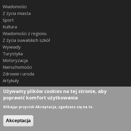
Wiadomości
Z życia miasta
Sport
Kultura
Wiadomości z regionu
Z życia suwalskich szkół
Wywiady
Turystyka
Motoryzacja
Nieruchomości
Zdrowie i uroda
Artykuły
Nasze serwisy
Używamy plików cookies na tej stronie, aby
poprawić komfort użytkowania
Ogłoszenia
Klikając przycisk Akceptacja, zgadzasz się na to.
Konkursy
Katalog firm
Akceptacja
Informator medyczny