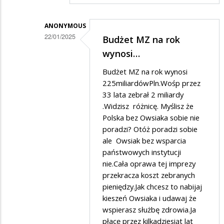
na
Wolne
ANONYMOUS
media
22/01/2025
Budżet MZ na rok
Dodane
wynosi…
przez
Budżet MZ na rok wynosi
Waldi732
225miliardówPln.Wośp przez
w
33 lata zebrał 2 miliardy
.Widzisz różnicę. Myślisz że
odpowiedzi
Polska bez Owsiaka sobie nie
na
poradzi? Otóż poradzi sobie
WOŚP
ale Owsiak bez wsparcia
państwowych instytucji
nie.Cała oprawa tej imprezy
przekracza koszt zebranych
pieniędzy.Jak chcesz to nabijaj
kieszeń Owsiaka i udawaj że
wspierasz służbę zdrowia.Ja
płacę przez kilkadziesiąt lat