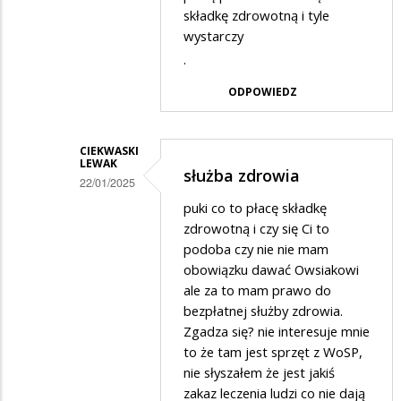
składkę zdrowotną i tyle
wystarczy
.
ODPOWIEDZ
CIEKWASKI
LEWAK
służba zdrowia
22/01/2025
Dodane
puki co to płacę składkę
zdrowotną i czy się Ci to
przez
podoba czy nie nie mam
Waldi732
obowiązku dawać Owsiakowi
w
ale za to mam prawo do
bezpłatnej służby zdrowia.
odpowiedzi
Zgadza się? nie interesuje mnie
na
to że tam jest sprzęt z WoSP,
WOŚP
nie słyszałem że jest jakiś
zakaz leczenia ludzi co nie dają