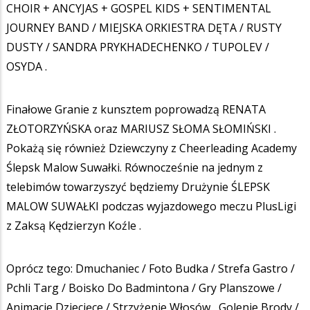
CHOIR + ANCYJAS + GOSPEL KIDS + SENTIMENTAL
JOURNEY BAND / MIEJSKA ORKIESTRA DĘTA / RUSTY
DUSTY / SANDRA PRYKHADECHENKO / TUPOLEV /
OSYDA .
Finałowe Granie z kunsztem poprowadzą RENATA
ZŁOTORZYŃSKA oraz MARIUSZ SŁOMA SŁOMIŃSKI .
Pokażą się również Dziewczyny z Cheerleading Academy
Ślepsk Malow Suwałki. Równocześnie na jednym z
telebimów towarzyszyć będziemy Drużynie ŚLEPSK
MALOW SUWAŁKI podczas wyjazdowego meczu PlusLigi
z Zaksą Kędzierzyn Koźle .
Oprócz tego: Dmuchaniec / Foto Budka / Strefa Gastro /
Pchli Targ / Boisko Do Badmintona / Gry Planszowe /
Animacje Dziecięce / Strzyżenie Włosów , Golenie Brody /