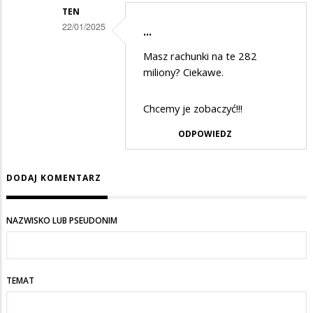
Tylko
TEN
te
22/01/2025
...
282
Dodane
Masz rachunki na te 282
mln
przez
miliony? Ciekawe.
zł
Anonymous
wydaja
w
Chcemy je zobaczyć!!!
na
odpowiedzi
ODPOWIEDZ
sprzet
na
medyczny
Tylko
DODAJ KOMENTARZ
a
te
nie
282
NAZWISKO LUB PSEUDONIM
na
mln
wyplaty
zł
wydaja
TEMAT
na
sprzet