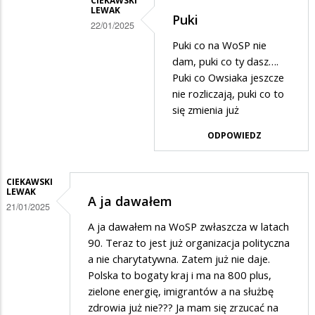
w
CIEKAWSKI
LEWAK
Puki
odpowiedzi
22/01/2025
na
Dodane
Puki co na WoSP nie
składki
dam, puki co ty dasz….
przez
Puki co Owsiaka jeszcze
zdrowotne
Puki
nie rozliczają, puki co to
a
w
się zmienia już
owsiak
odpowiedzi
ODPOWIEDZ
na
Puki
CIEKAWSKI
LEWAK
A ja dawałem
21/01/2025
A ja dawałem na WoSP zwłaszcza w latach
90. Teraz to jest już organizacja polityczna
a nie charytatywna. Zatem już nie daje.
Polska to bogaty kraj i ma na 800 plus,
zielone energię, imigrantów a na służbę
zdrowia już nie??? Ja mam się zrzucać na