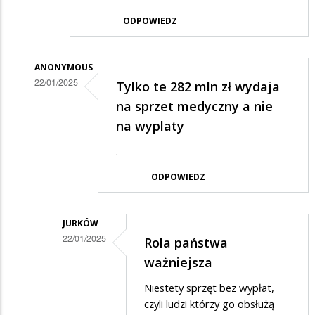
ODPOWIEDZ
ANONYMOUS
22/01/2025
Tylko te 282 mln zł wydaja
Dodane
na sprzet medyczny a nie
przez
na wyplaty
HardyMetal
.
w
ODPOWIEDZ
odpowiedzi
na
Porównanie
JURKÓW
22/01/2025
Rola państwa
Dodane
ważniejsza
przez
Niestety sprzęt bez wypłat,
Anonymous
czyli ludzi którzy go obsłużą