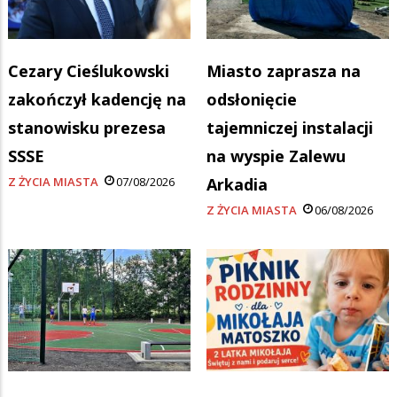
Cezary Cieślukowski
Miasto zaprasza na
zakończył kadencję na
odsłonięcie
stanowisku prezesa
tajemniczej instalacji
SSSE
na wyspie Zalewu
Z ŻYCIA MIASTA
07/08/2026
Arkadia
Z ŻYCIA MIASTA
06/08/2026