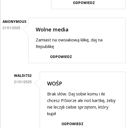
na
ODPOWIEDZ
Jarekikot
owsiaka
w
przez…
odpowiedzi
ANONYMOUS
21/01/2025
Wolne media
na
Dajesz
Zamiast na owsiakową klikę, daj na
Republikę
ODPOWIEDZ
WALDI732
21/01/2025
WOŚP
Dodane
Brak słów. Daj sobie komu i ile
przez
chcesz PISiorze ale noś kartkę, żeby
Anonymous
nie leczyli ciebie sprzętem, który
kupił
w
odpowiedzi
ODPOWIEDZ