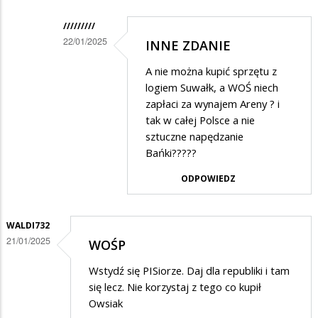
/////////
22/01/2025
INNE ZDANIE
Dodane
A nie można kupić sprzętu z
przez
logiem Suwałk, a WOŚ niech
Waldi732
zapłaci za wynajem Areny ? i
tak w całej Polsce a nie
w
sztuczne napędzanie
odpowiedzi
Bańki?????
na
ODPOWIEDZ
WOŚP
WALDI732
21/01/2025
WOŚP
Wstydź się PISiorze. Daj dla republiki i tam
się lecz. Nie korzystaj z tego co kupił
Owsiak