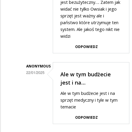
w
jest bezużyteczny…. Zatem jak
widać nie tylko Owsiak i jego
odpowiedzi
sprzęt jest ważny ale i
na
państwo które utrzymuje ten
Tylko
system. Ale jakoś tego nikt nie
te
widzi
282
ODPOWIEDZ
mln
zł
ANONYMOUS
wydaja
22/01/2025
Ale w tym budżecie
na
Dodane
jest i na…
sprzet
przez
Ale w tym budżecie jest i na
medyczny
Anonymous
sprzęt medyczny i tyle w tym
a
w
temacie
nie
odpowiedzi
ODPOWIEDZ
na
na
wyplaty