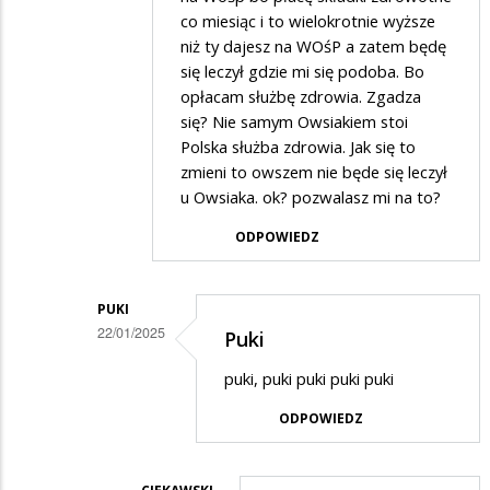
co miesiąc i to wielokrotnie wyższe
niż ty dajesz na WOśP a zatem będę
się leczył gdzie mi się podoba. Bo
opłacam służbę zdrowia. Zgadza
się? Nie samym Owsiakiem stoi
Polska służba zdrowia. Jak się to
zmieni to owszem nie będe się leczył
u Owsiaka. ok? pozwalasz mi na to?
ODPOWIEDZ
PUKI
22/01/2025
Puki
Dodane
puki, puki puki puki puki
przez
ODPOWIEDZ
Ciekawski
Lewak