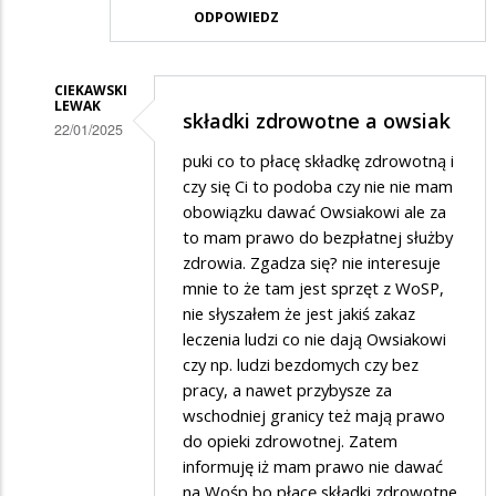
ODPOWIEDZ
CIEKAWSKI
LEWAK
składki zdrowotne a owsiak
22/01/2025
Dodane
puki co to płacę składkę zdrowotną i
czy się Ci to podoba czy nie nie mam
przez
obowiązku dawać Owsiakowi ale za
Waldi732
to mam prawo do bezpłatnej służby
w
zdrowia. Zgadza się? nie interesuje
mnie to że tam jest sprzęt z WoSP,
odpowiedzi
nie słyszałem że jest jakiś zakaz
na
leczenia ludzi co nie dają Owsiakowi
WOŚP
czy np. ludzi bezdomych czy bez
pracy, a nawet przybysze za
wschodniej granicy też mają prawo
do opieki zdrowotnej. Zatem
informuję iż mam prawo nie dawać
na Wośp bo płacę składki zdrowotne