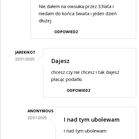
Nie dałem na owsiaka przez 33lata i
niedam do końca świata i jeden dzień
dłużej
ODPOWIEDZ
JAREKIKOT
22/01/2025
Dajesz
Dodane
chcesz czy nie chcesz i tak dajesz
przez
płacąc podatki.
Anonymous
ODPOWIEDZ
w
odpowiedzi
ANONYMOUS
na
22/01/2025
I nad tym ubolewam
Nie
Dodane
dałem
I nad tym ubolewam
przez