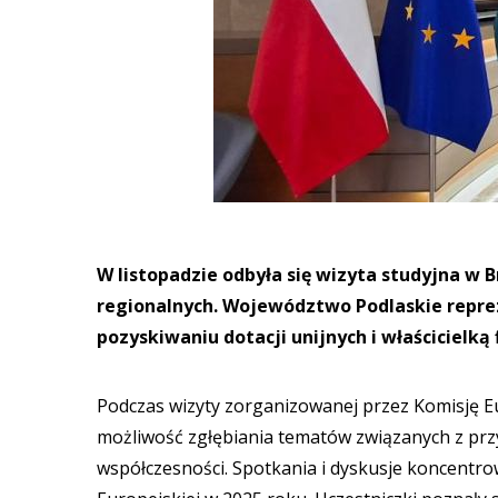
W listopadzie odbyła się wizyta studyjna w Br
regionalnych. Województwo Podlaskie reprez
pozyskiwaniu dotacji unijnych i właścicielk
Podczas wizyty zorganizowanej przez Komisję Eu
możliwość zgłębiania tematów związanych z przy
współczesności. Spotkania i dyskusje koncentrowa