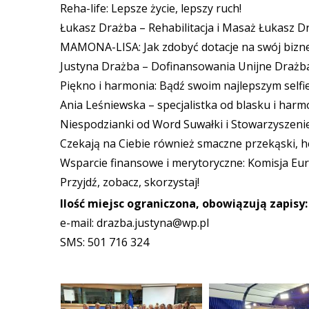
Reha-life: Lepsze życie, lepszy ruch!
Łukasz Drażba – Rehabilitacja i Masaż Łukasz D
MAMONA-LISA: Jak zdobyć dotacje na swój bizn
Justyna Drażba – Dofinansowania Unijne Drażba
Piękno i harmonia: Bądź swoim najlepszym selfie
Ania Leśniewska – specjalistka od blasku i harmo
Niespodzianki od Word Suwałki i Stowarzyszen
Czekają na Ciebie również smaczne przekąski, 
Wsparcie finansowe i merytoryczne: Komisja Eu
Przyjdź, zobacz, skorzystaj!
Ilość miejsc ograniczona, obowiązują zapisy:
e-mail: drazba.justyna@wp.pl
SMS: 501 716 324