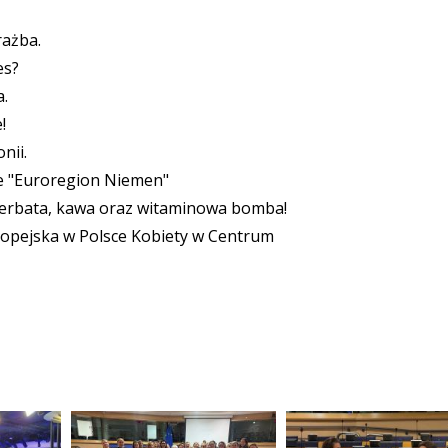
rażba.
es?
.
!
nii.
ie "Euroregion Niemen"
herbata, kawa oraz witaminowa bomba!
ropejska w Polsce Kobiety w Centrum