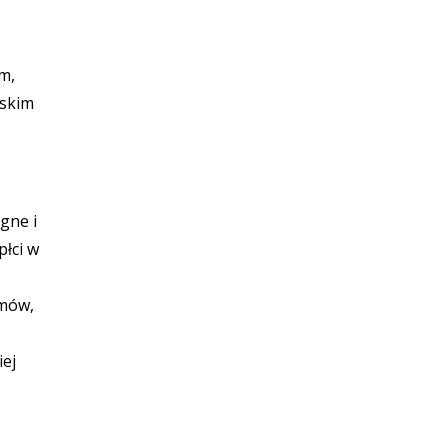
m,
jskim
gne i
płci w
zmów,
iej