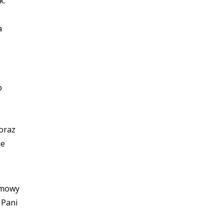
k:
a
b
oraz
ie
zmowy
 Pani