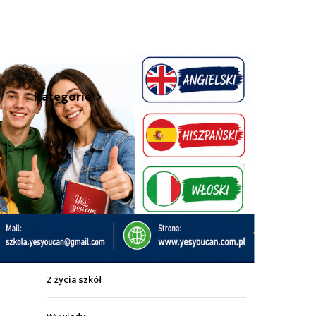
hare
Kategorie
Z życia miasta
Sport
Kultura
Wiadomości z regionu
Z życia szkół