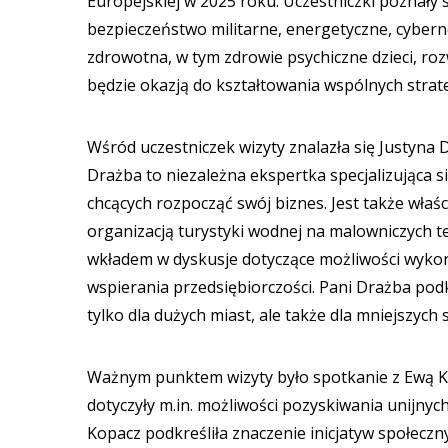
Europejskiej w 2025 roku. Uczestniczki poznały 
bezpieczeństwo militarne, energetyczne, cyberne
zdrowotna, w tym zdrowie psychiczne dzieci, roz
będzie okazją do kształtowania wspólnych strate
Wśród uczestniczek wizyty znalazła się Justyna
Drażba to niezależna ekspertka specjalizująca s
chcących rozpocząć swój biznes. Jest także właśc
organizacją turystyki wodnej na malowniczych t
wkładem w dyskusje dotyczące możliwości wykor
wspierania przedsiębiorczości. Pani Drażba podk
tylko dla dużych miast, ale także dla mniejszych
Ważnym punktem wizyty było spotkanie z Ewą 
dotyczyły m.in. możliwości pozyskiwania unijnych
Kopacz podkreśliła znaczenie inicjatyw społeczn