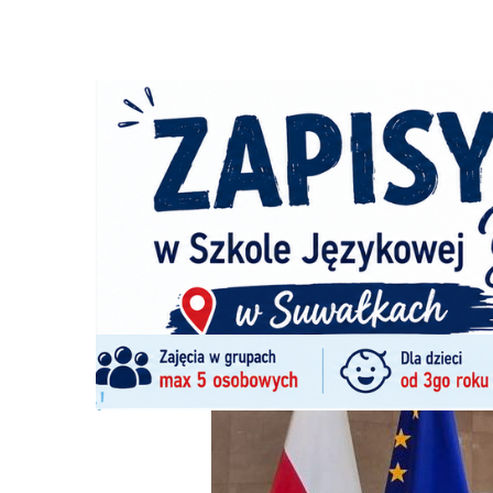
Strona główna
/
Wiadomości
/
Wiadomości z regionu
/
Wi
Ścieżka
nawigacyjna
/
WIADOMOŚCI Z REGIONU
10/12/2024
3 Komentarzy
Wizyta studyjna w Brukseli liderek polsk