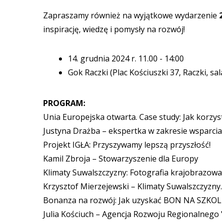
Zapraszamy również na wyjątkowe wydarzenie 𝟮𝟬 𝗹𝗮𝘁 𝗣
inspirację, wiedzę i pomysły na rozwój!
14. grudnia 2024 r. 11.00 - 14:00
Gok Raczki (Plac Kościuszki 37, Raczki, s
PROGRAM:
Unia Europejska otwarta. Case study: Jak korzyst
Justyna Drażba – ekspertka w zakresie wsparcia
Projekt IGŁA: Przyszywamy lepszą przyszłość!
Kamil Zbroja – Stowarzyszenie dla Europy
Klimaty Suwalszczyzny: Fotografia krajobrazowa
Krzysztof Mierzejewski – Klimaty Suwalszczyzny.
Bonanza na rozwój: Jak uzyskać BON NA SZKO
Julia Kościuch – Agencja Rozwoju Regionalnego 