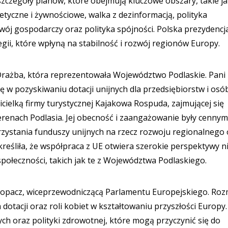
szczegóły planów, które obejmują kluczowe obszary, takie ja
tyczne i żywnościowe, walka z dezinformacją, polityka
wój gospodarczy oraz polityka spójności. Polska prezydencj
gii, które wpłyną na stabilność i rozwój regionów Europy.
 Drażba, która reprezentowała Województwo Podlaskie. Pani
ię w pozyskiwaniu dotacji unijnych dla przedsiębiorstw i osó
icielką firmy turystycznej Kajakowa Rospuda, zajmującej się
erenach Podlasia. Jej obecność i zaangażowanie były cennym
zystania funduszy unijnych na rzecz rozwoju regionalnego 
reśliła, że współpraca z UE otwiera szerokie perspektywy n
 społeczności, takich jak te z Województwa Podlaskiego.
Kopacz, wiceprzewodniczącą Parlamentu Europejskiego. Ro
 dotacji oraz roli kobiet w kształtowaniu przyszłości Europy.
ych oraz polityki zdrowotnej, które mogą przyczynić się do