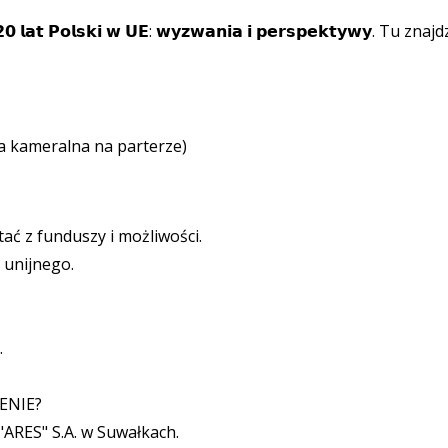
𝗼𝗹𝘀𝗸𝗶 𝘄 𝗨𝗘: 𝘄𝘆𝘇𝘄𝗮𝗻𝗶𝗮 𝗶 𝗽𝗲𝗿𝘀𝗽𝗲𝗸𝘁𝘆𝘄𝘆. Tu znaj
ala kameralna na parterze)
ać z funduszy i możliwości.
 unijnego.
.
LENIE?
"ARES" S.A. w Suwałkach.