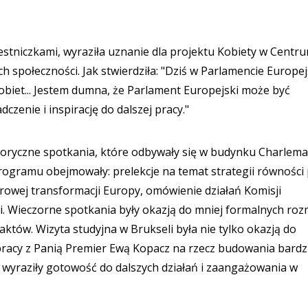
zestniczkami, wyraziła uznanie dla projektu Kobiety w Centru
ych społeczności. Jak stwierdziła: "Dziś w Parlamencie Europe
obiet... Jestem dumna, że Parlament Europejski może być
czenie i inspirację do dalszej pracy."
toryczne spotkania, które odbywały się w budynku Charlema
rogramu obejmowały: prelekcje na temat strategii równości 
yfrowej transformacji Europy, omówienie działań Komisji
ji. Wieczorne spotkania były okazją do mniej formalnych ro
tów. Wizyta studyjna w Brukseli była nie tylko okazją do
pracy z Panią Premier Ewą Kopacz na rzecz budowania bardz
i wyraziły gotowość do dalszych działań i zaangażowania w