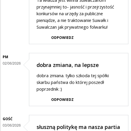
Ta władza jest winna Suwalczanom
przynajmniej to- jasność i przejrzystość
konkursów na urzędy za publiczne
pieniądze, a nie traktowanie Suwałk i
Suwalczan jak prywatnego folwarku!
ODPOWIEDZ
PM
02/06/2026
dobra zmiana, na lepsze
dobra zmiana. tylko szkoda tej spółki
skarbu państwa do której poszedł
poprzednik :)
ODPOWIEDZ
GOŚĆ
03/06/2026
słuszną politykę ma nasza partia