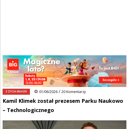
Strona główna
/
Wiadomości
/
Z życia miasta
/
Ścieżka
Kamil Klimek został prezesem Parku Naukowo – Technologicznego
nawigacyjna
Facebook
Pinterest
Tumblr
Reddit
Share
0
/
Z ŻYCIA MIASTA
01/06/2026
20 Komentarzy
Kamil Klimek został prezesem Parku Naukowo
– Technologicznego