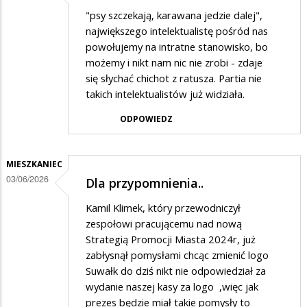
"psy szczekają, karawana jedzie dalej",
największego intelektualistę pośród nas
powołujemy na intratne stanowisko, bo
możemy i nikt nam nic nie zrobi - zdaje
się słychać chichot z ratusza. Partia nie
takich intelektualistów już widziała.
ODPOWIEDZ
MIESZKANIEC
03/06/2026
Dla przypomnienia..
Kamil Klimek, który przewodniczył
zespołowi pracującemu nad nową
Strategią Promocji Miasta 2024r, już
zabłysnął pomysłami chcąc zmienić logo
Suwałk do dziś nikt nie odpowiedział za
wydanie naszej kasy za logo ,więc jak
prezes będzie miał takie pomysły to