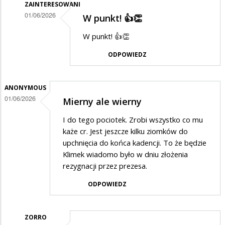
ZAINTERESOWANI
01/06/2026
W punkt! 👍👏
Dodane
W punkt! 👍👏
przez
ODPOWIEDZ
Zorro
w
odpowiedzi
ANONYMOUS
01/06/2026
Mierny ale wierny
na
Zięć
I do tego pociotek. Zrobi wszystko co mu
brata
każe cr. Jest jeszcze kilku ziomków do
upchnięcia do końca kadencji. To że będzie
prezydenta
Klimek wiadomo było w dniu złożenia
rezygnacji przez prezesa.
ODPOWIEDZ
ZORRO