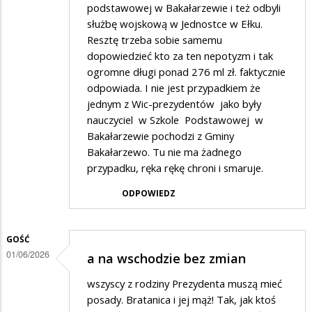
podstawowej w Bakałarzewie i też odbyli
służbę wojskową w Jednostce w Ełku.
Resztę trzeba sobie samemu
dopowiedzieć kto za ten nepotyzm i tak
ogromne długi ponad 276 ml zł. faktycznie
odpowiada. I nie jest przypadkiem że
jednym z Wic-prezydentów jako były
nauczyciel w Szkole Podstawowej w
Bakałarzewie pochodzi z Gminy
Bakałarzewo. Tu nie ma żadnego
przypadku, ręka rękę chroni i smaruje.
ODPOWIEDZ
GOŚĆ
01/06/2026
a na wschodzie bez zmian
wszyscy z rodziny Prezydenta muszą mieć
posady. Bratanica i jej mąż! Tak, jak ktoś