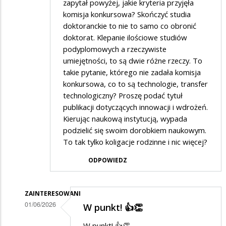
zapytał powyżej, jakie kryteria przyjęła
komisja konkursowa? Skończyć studia
doktoranckie to nie to samo co obronić
doktorat. Klepanie ilościowe studiów
podyplomowych a rzeczywiste
umiejętności, to są dwie różne rzeczy. To
takie pytanie, którego nie zadała komisja
konkursowa, co to są technologie, transfer
technologiczny? Proszę podać tytuł
publikacji dotyczących innowacji i wdrożeń.
Kierując naukową instytucją, wypada
podzielić się swoim dorobkiem naukowym.
To tak tylko koligacje rodzinne i nic więcej?
ODPOWIEDZ
ZAINTERESOWANI
01/06/2026
W punkt! 👍👏
Dodane
W punkt! 👍👏