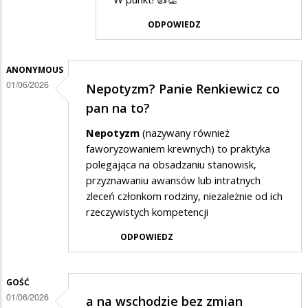
przez
ODPOWIEDZ
Gość
w
odpowiedzi
ANONYMOUS
01/06/2026
Nepotyzm? Panie Renkiewicz co
na
pan na to?
a
na
Nepotyzm
(nazywany również
faworyzowaniem krewnych) to praktyka
wschodzie
polegająca na obsadzaniu stanowisk,
bez
przyznawaniu awansów lub intratnych
zmian
zleceń członkom rodziny, niezależnie od ich
rzeczywistych kompetencji
ODPOWIEDZ
GOŚĆ
01/06/2026
a na wschodzie bez zmian