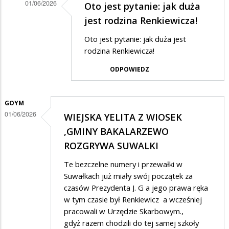
01/06/2026
Oto jest pytanie: jak duża
Dodane
jest rodzina Renkiewicza!
przez
Oto jest pytanie: jak duża jest
Anonymous
rodzina Renkiewicza!
w
ODPOWIEDZ
odpowiedzi
na
GOYM
Mierny
01/06/2026
WIEJSKA YELITA Z WIOSEK
ale
,GMINY BAKALARZEWO
wierny
ROZGRYWA SUWALKI
Te bezczelne numery i przewałki w
Suwałkach już miały swój początek za
czasów Prezydenta J. G a jego prawa ręka
w tym czasie był Renkiewicz a wcześniej
pracowali w Urzędzie Skarbowym.,
gdyż razem chodzili do tej samej szkoły