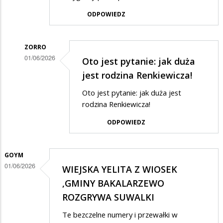
ODPOWIEDZ
ZORRO
01/06/2026
Oto jest pytanie: jak duża
Dodane
jest rodzina Renkiewicza!
przez
Oto jest pytanie: jak duża jest
Anonymous
rodzina Renkiewicza!
w
ODPOWIEDZ
odpowiedzi
na
GOYM
Mierny
01/06/2026
WIEJSKA YELITA Z WIOSEK
ale
,GMINY BAKALARZEWO
wierny
ROZGRYWA SUWALKI
Te bezczelne numery i przewałki w