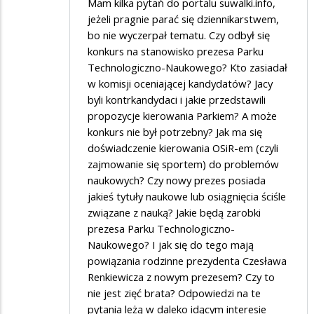
Mam kilka pytań do portalu suwalki.info,
jeżeli pragnie parać się dziennikarstwem,
bo nie wyczerpał tematu. Czy odbył się
konkurs na stanowisko prezesa Parku
Technologiczno-Naukowego? Kto zasiadał
w komisji oceniającej kandydatów? Jacy
byli kontrkandydaci i jakie przedstawili
propozycje kierowania Parkiem? A może
konkurs nie był potrzebny? Jak ma się
doświadczenie kierowania OSiR-em (czyli
zajmowanie się sportem) do problemów
naukowych? Czy nowy prezes posiada
jakieś tytuły naukowe lub osiągnięcia ściśle
związane z nauką? Jakie będą zarobki
prezesa Parku Technologiczno-
Naukowego? I jak się do tego mają
powiązania rodzinne prezydenta Czesława
Renkiewicza z nowym prezesem? Czy to
nie jest zięć brata? Odpowiedzi na te
pytania leżą w daleko idącym interesie