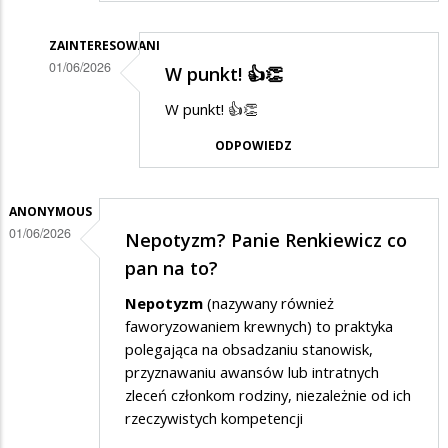
ZAINTERESOWANI
01/06/2026
W punkt! 👍👏
Dodane
W punkt! 👍👏
przez
ODPOWIEDZ
Gość
w
odpowiedzi
ANONYMOUS
01/06/2026
Nepotyzm? Panie Renkiewicz co
na
pan na to?
a
na
Nepotyzm
(nazywany również
faworyzowaniem krewnych) to praktyka
wschodzie
polegająca na obsadzaniu stanowisk,
bez
przyznawaniu awansów lub intratnych
zmian
zleceń członkom rodziny, niezależnie od ich
rzeczywistych kompetencji