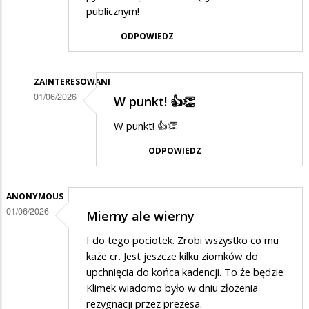
publicznym!
ODPOWIEDZ
ZAINTERESOWANI
01/06/2026
W punkt! 👍👏
Dodane
W punkt! 👍👏
przez
ODPOWIEDZ
Zorro
w
odpowiedzi
ANONYMOUS
01/06/2026
Mierny ale wierny
na
Zięć
I do tego pociotek. Zrobi wszystko co mu
brata
każe cr. Jest jeszcze kilku ziomków do
upchnięcia do końca kadencji. To że będzie
prezydenta
Klimek wiadomo było w dniu złożenia
rezygnacji przez prezesa.