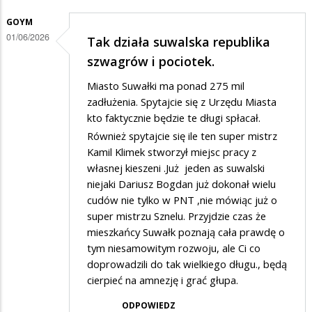
GOYM
01/06/2026
Tak działa suwalska republika
szwagrów i pociotek.
Miasto Suwałki ma ponad 275 mil
zadłużenia. Spytajcie się z Urzędu Miasta
kto faktycznie będzie te długi spłacał.
Również spytajcie się ile ten super mistrz
Kamil Klimek stworzył miejsc pracy z
własnej kieszeni .Już jeden as suwalski
niejaki Dariusz Bogdan już dokonał wielu
cudów nie tylko w PNT ,nie mówiąc już o
super mistrzu Sznelu. Przyjdzie czas że
mieszkańcy Suwałk poznają cała prawdę o
tym niesamowitym rozwoju, ale Ci co
doprowadzili do tak wielkiego długu., będą
cierpieć na amnezję i grać głupa.
ODPOWIEDZ