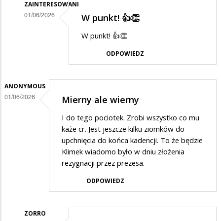
ZAINTERESOWANI
01/06/2026
W punkt! 👍👏
Dodane
W punkt! 👍👏
przez
ODPOWIEDZ
Zorro
w
odpowiedzi
ANONYMOUS
01/06/2026
Mierny ale wierny
na
Zięć
I do tego pociotek. Zrobi wszystko co mu
brata
każe cr. Jest jeszcze kilku ziomków do
upchnięcia do końca kadencji. To że będzie
prezydenta
Klimek wiadomo było w dniu złożenia
rezygnacji przez prezesa.
ODPOWIEDZ
ZORRO