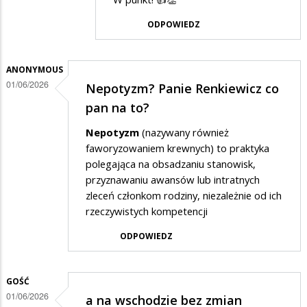
przez
ODPOWIEDZ
Gość
w
odpowiedzi
ANONYMOUS
01/06/2026
Nepotyzm? Panie Renkiewicz co
na
pan na to?
a
na
Nepotyzm
(nazywany również
faworyzowaniem krewnych) to praktyka
wschodzie
polegająca na obsadzaniu stanowisk,
bez
przyznawaniu awansów lub intratnych
zmian
zleceń członkom rodziny, niezależnie od ich
rzeczywistych kompetencji
ODPOWIEDZ
GOŚĆ
01/06/2026
a na wschodzie bez zmian