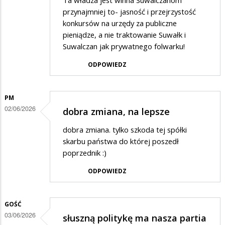
Ta władza jest winna Suwalczanom
przynajmniej to- jasność i przejrzystość
konkursów na urzędy za publiczne
pieniądze, a nie traktowanie Suwałk i
Suwalczan jak prywatnego folwarku!
ODPOWIEDZ
PM
02/06/2026
dobra zmiana, na lepsze
dobra zmiana. tylko szkoda tej spółki
skarbu państwa do której poszedł
poprzednik :)
ODPOWIEDZ
GOŚĆ
03/06/2026
słuszną politykę ma nasza partia