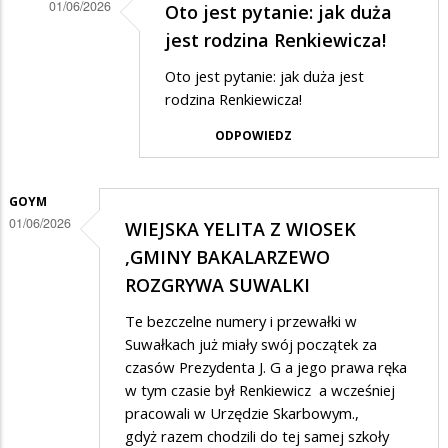
01/06/2026
Oto jest pytanie: jak duża
Dodane
jest rodzina Renkiewicza!
przez
Oto jest pytanie: jak duża jest
Anonymous
rodzina Renkiewicza!
w
ODPOWIEDZ
odpowiedzi
na
GOYM
Mierny
01/06/2026
WIEJSKA YELITA Z WIOSEK
ale
,GMINY BAKALARZEWO
wierny
ROZGRYWA SUWALKI
Te bezczelne numery i przewałki w
Suwałkach już miały swój początek za
czasów Prezydenta J. G a jego prawa ręka
w tym czasie był Renkiewicz a wcześniej
pracowali w Urzędzie Skarbowym.,
gdyż razem chodzili do tej samej szkoły