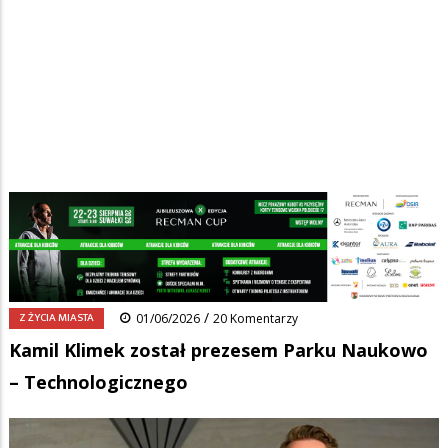
Strona główna
/
Wiadomości
/
Z życia miasta
/
Ścieżka
Kamil Klimek został prezesem Parku Naukowo – Technologicznego
nawigacyjna
Facebook
Pinterest
Tumblr
Reddit
Share
0
/
Z ŻYCIA MIASTA
01/06/2026
20 Komentarzy
Kamil Klimek został prezesem Parku Naukowo
– Technologicznego