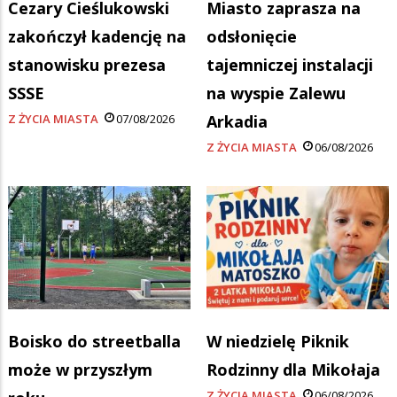
Cezary Cieślukowski
Miasto zaprasza na
zakończył kadencję na
odsłonięcie
stanowisku prezesa
tajemniczej instalacji
SSSE
na wyspie Zalewu
Z ŻYCIA MIASTA
07/08/2026
Arkadia
Z ŻYCIA MIASTA
06/08/2026
Boisko do streetballa
W niedzielę Piknik
może w przyszłym
Rodzinny dla Mikołaja
Z ŻYCIA MIASTA
06/08/2026