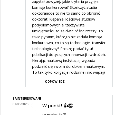
zapytał powyżej, jakie kryteria przyjęła
komisja konkursowa? Skończyć studia
doktoranckie to nie to samo co obronić
doktorat. Klepanie ilościowe studiów
podyplomowych a rzeczywiste
umiejętności, to są dwie różne rzeczy. To
takie pytanie, którego nie zadała komisja
konkursowa, co to są technologie, transfer
technologiczny? Proszę podać tytuł
publikacji dotyczących innowacji i wdrożeń.
Kierując naukową instytucją, wypada
podzielić się swoim dorobkiem naukowym.
To tak tylko koligacje rodzinne i nic więcej?
ODPOWIEDZ
ZAINTERESOWANI
01/06/2026
W punkt! 👍👏
Dodane
W punkt! 👍👏