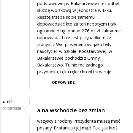
podstawowej w Bakałarzewie i też odbyli
służbę wojskową w Jednostce w Ełku.
Resztę trzeba sobie samemu
dopowiedzieć kto za ten nepotyzm i tak
ogromne długi ponad 276 ml zł. faktycznie
odpowiada. I nie jest przypadkiem że
jednym z Wic-prezydentów jako były
nauczyciel w Szkole Podstawowej w
Bakałarzewie pochodzi z Gminy
Bakałarzewo. Tu nie ma żadnego
przypadku, ręka rękę chroni i smaruje.
ODPOWIEDZ
GOŚĆ
01/06/2026
a na wschodzie bez zmian
wszyscy z rodziny Prezydenta muszą mieć
posady. Bratanica i jej mąż! Tak, jak ktoś