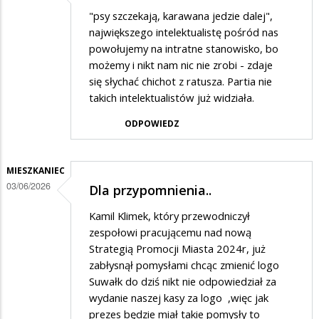
"psy szczekają, karawana jedzie dalej",
największego intelektualistę pośród nas
powołujemy na intratne stanowisko, bo
możemy i nikt nam nic nie zrobi - zdaje
się słychać chichot z ratusza. Partia nie
takich intelektualistów już widziała.
ODPOWIEDZ
MIESZKANIEC
03/06/2026
Dla przypomnienia..
Kamil Klimek, który przewodniczył
zespołowi pracującemu nad nową
Strategią Promocji Miasta 2024r, już
zabłysnął pomysłami chcąc zmienić logo
Suwałk do dziś nikt nie odpowiedział za
wydanie naszej kasy za logo ,więc jak
prezes będzie miał takie pomysły to