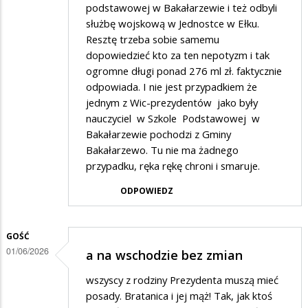
podstawowej w Bakałarzewie i też odbyli
służbę wojskową w Jednostce w Ełku.
Resztę trzeba sobie samemu
dopowiedzieć kto za ten nepotyzm i tak
ogromne długi ponad 276 ml zł. faktycznie
odpowiada. I nie jest przypadkiem że
jednym z Wic-prezydentów jako były
nauczyciel w Szkole Podstawowej w
Bakałarzewie pochodzi z Gminy
Bakałarzewo. Tu nie ma żadnego
przypadku, ręka rękę chroni i smaruje.
ODPOWIEDZ
GOŚĆ
01/06/2026
a na wschodzie bez zmian
wszyscy z rodziny Prezydenta muszą mieć
posady. Bratanica i jej mąż! Tak, jak ktoś