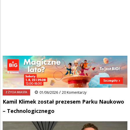
Strona główna
/
Wiadomości
/
Z życia miasta
/
Ścieżka
Kamil Klimek został prezesem Parku Naukowo – Technologicznego
nawigacyjna
Facebook
Pinterest
Tumblr
Reddit
Share
0
/
Z ŻYCIA MIASTA
01/06/2026
20 Komentarzy
Kamil Klimek został prezesem Parku Naukowo
– Technologicznego