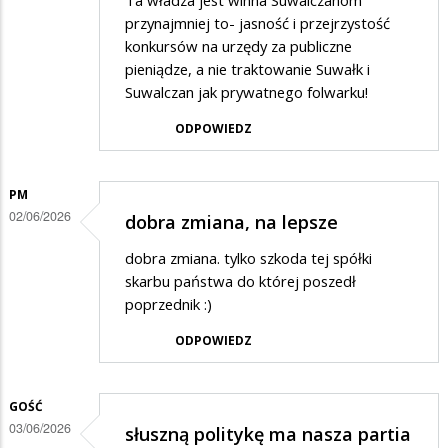
Ta władza jest winna Suwalczanom
przynajmniej to- jasność i przejrzystość
konkursów na urzędy za publiczne
pieniądze, a nie traktowanie Suwałk i
Suwalczan jak prywatnego folwarku!
ODPOWIEDZ
PM
02/06/2026
dobra zmiana, na lepsze
dobra zmiana. tylko szkoda tej spółki
skarbu państwa do której poszedł
poprzednik :)
ODPOWIEDZ
GOŚĆ
03/06/2026
słuszną politykę ma nasza partia