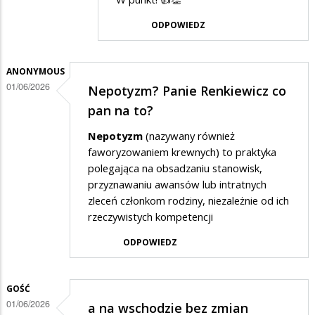
przez
ODPOWIEDZ
Gość
w
odpowiedzi
ANONYMOUS
01/06/2026
Nepotyzm? Panie Renkiewicz co
na
pan na to?
a
na
Nepotyzm
(nazywany również
faworyzowaniem krewnych) to praktyka
wschodzie
polegająca na obsadzaniu stanowisk,
bez
przyznawaniu awansów lub intratnych
zmian
zleceń członkom rodziny, niezależnie od ich
rzeczywistych kompetencji
ODPOWIEDZ
GOŚĆ
01/06/2026
a na wschodzie bez zmian