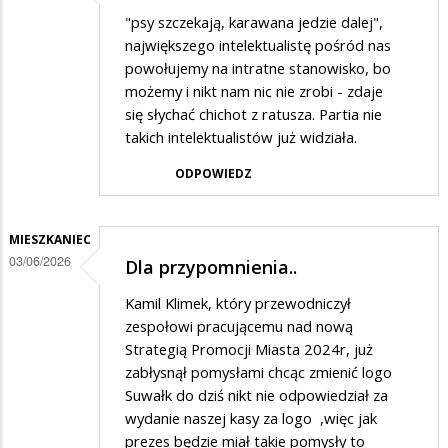
"psy szczekają, karawana jedzie dalej",
największego intelektualistę pośród nas
powołujemy na intratne stanowisko, bo
możemy i nikt nam nic nie zrobi - zdaje
się słychać chichot z ratusza. Partia nie
takich intelektualistów już widziała.
ODPOWIEDZ
MIESZKANIEC
03/06/2026
Dla przypomnienia..
Kamil Klimek, który przewodniczył
zespołowi pracującemu nad nową
Strategią Promocji Miasta 2024r, już
zabłysnął pomysłami chcąc zmienić logo
Suwałk do dziś nikt nie odpowiedział za
wydanie naszej kasy za logo ,więc jak
prezes będzie miał takie pomysły to