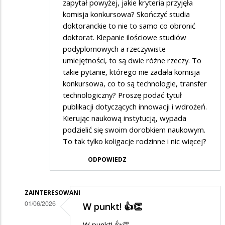
zapytał powyżej, jakie kryteria przyjęła
komisja konkursowa? Skończyć studia
doktoranckie to nie to samo co obronić
doktorat. Klepanie ilościowe studiów
podyplomowych a rzeczywiste
umiejętności, to są dwie różne rzeczy. To
takie pytanie, którego nie zadała komisja
konkursowa, co to są technologie, transfer
technologiczny? Proszę podać tytuł
publikacji dotyczących innowacji i wdrożeń.
Kierując naukową instytucją, wypada
podzielić się swoim dorobkiem naukowym.
To tak tylko koligacje rodzinne i nic więcej?
ODPOWIEDZ
ZAINTERESOWANI
01/06/2026
W punkt! 👍👏
Dodane
W punkt! 👍👏