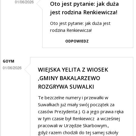
01/06/2026
Oto jest pytanie: jak duża
Dodane
jest rodzina Renkiewicza!
przez
Oto jest pytanie: jak duża jest
Anonymous
rodzina Renkiewicza!
w
ODPOWIEDZ
odpowiedzi
na
GOYM
Mierny
01/06/2026
WIEJSKA YELITA Z WIOSEK
ale
,GMINY BAKALARZEWO
wierny
ROZGRYWA SUWALKI
Te bezczelne numery i przewałki w
Suwałkach już miały swój początek za
czasów Prezydenta J. G a jego prawa ręka
w tym czasie był Renkiewicz a wcześniej
pracowali w Urzędzie Skarbowym.,
gdyż razem chodzili do tej samej szkoły