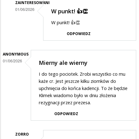
ZAINTERESOWANI
01/06/2026
W punkt! 👍👏
Dodane
W punkt! 👍👏
przez
ODPOWIEDZ
Zorro
w
odpowiedzi
ANONYMOUS
01/06/2026
Mierny ale wierny
na
Zięć
I do tego pociotek. Zrobi wszystko co mu
brata
każe cr. Jest jeszcze kilku ziomków do
upchnięcia do końca kadencji. To że będzie
prezydenta
Klimek wiadomo było w dniu złożenia
rezygnacji przez prezesa.
ODPOWIEDZ
ZORRO