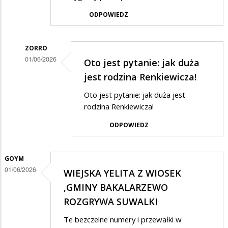
ODPOWIEDZ
ZORRO
01/06/2026
Oto jest pytanie: jak duża
Dodane
jest rodzina Renkiewicza!
przez
Oto jest pytanie: jak duża jest
Anonymous
rodzina Renkiewicza!
w
ODPOWIEDZ
odpowiedzi
na
GOYM
Mierny
01/06/2026
WIEJSKA YELITA Z WIOSEK
ale
,GMINY BAKALARZEWO
wierny
ROZGRYWA SUWALKI
Te bezczelne numery i przewałki w