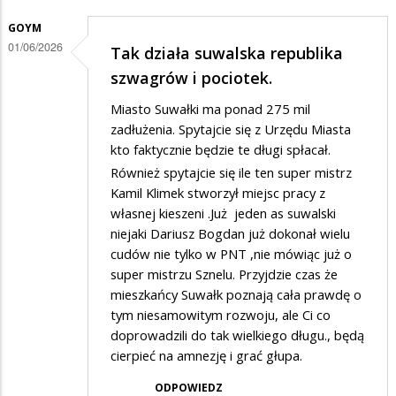
GOYM
01/06/2026
Tak działa suwalska republika
szwagrów i pociotek.
Miasto Suwałki ma ponad 275 mil
zadłużenia. Spytajcie się z Urzędu Miasta
kto faktycznie będzie te długi spłacał.
Również spytajcie się ile ten super mistrz
Kamil Klimek stworzył miejsc pracy z
własnej kieszeni .Już jeden as suwalski
niejaki Dariusz Bogdan już dokonał wielu
cudów nie tylko w PNT ,nie mówiąc już o
super mistrzu Sznelu. Przyjdzie czas że
mieszkańcy Suwałk poznają cała prawdę o
tym niesamowitym rozwoju, ale Ci co
doprowadzili do tak wielkiego długu., będą
cierpieć na amnezję i grać głupa.
ODPOWIEDZ