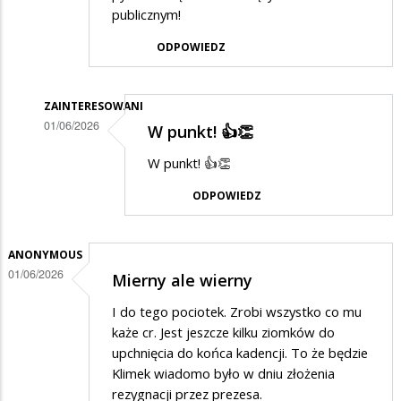
publicznym!
ODPOWIEDZ
ZAINTERESOWANI
01/06/2026
W punkt! 👍👏
Dodane
W punkt! 👍👏
przez
ODPOWIEDZ
Zorro
w
odpowiedzi
ANONYMOUS
01/06/2026
Mierny ale wierny
na
Zięć
I do tego pociotek. Zrobi wszystko co mu
brata
każe cr. Jest jeszcze kilku ziomków do
upchnięcia do końca kadencji. To że będzie
prezydenta
Klimek wiadomo było w dniu złożenia
rezygnacji przez prezesa.