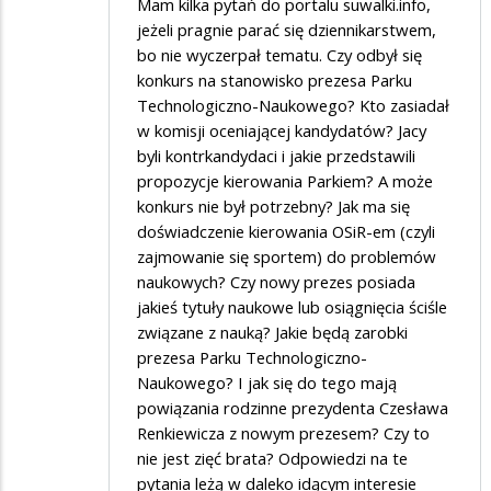
Mam kilka pytań do portalu suwalki.info,
jeżeli pragnie parać się dziennikarstwem,
bo nie wyczerpał tematu. Czy odbył się
konkurs na stanowisko prezesa Parku
Technologiczno-Naukowego? Kto zasiadał
w komisji oceniającej kandydatów? Jacy
byli kontrkandydaci i jakie przedstawili
propozycje kierowania Parkiem? A może
konkurs nie był potrzebny? Jak ma się
doświadczenie kierowania OSiR-em (czyli
zajmowanie się sportem) do problemów
naukowych? Czy nowy prezes posiada
jakieś tytuły naukowe lub osiągnięcia ściśle
związane z nauką? Jakie będą zarobki
prezesa Parku Technologiczno-
Naukowego? I jak się do tego mają
powiązania rodzinne prezydenta Czesława
Renkiewicza z nowym prezesem? Czy to
nie jest zięć brata? Odpowiedzi na te
pytania leżą w daleko idącym interesie