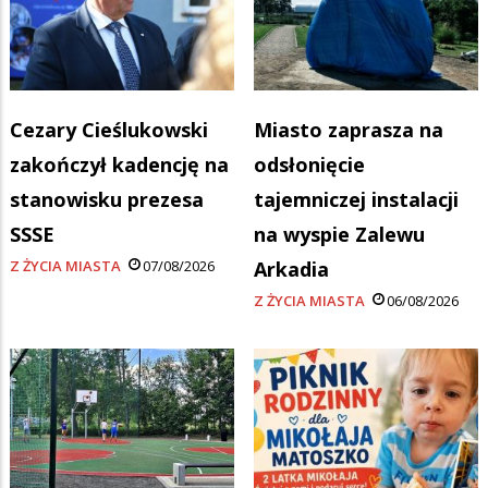
Cezary Cieślukowski
Miasto zaprasza na
zakończył kadencję na
odsłonięcie
stanowisku prezesa
tajemniczej instalacji
SSSE
na wyspie Zalewu
Z ŻYCIA MIASTA
07/08/2026
Arkadia
Z ŻYCIA MIASTA
06/08/2026