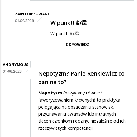
ZAINTERESOWANI
01/06/2026
W punkt! 👍👏
Dodane
W punkt! 👍👏
przez
ODPOWIEDZ
Gość
w
odpowiedzi
ANONYMOUS
01/06/2026
Nepotyzm? Panie Renkiewicz co
na
pan na to?
a
na
Nepotyzm
(nazywany również
faworyzowaniem krewnych) to praktyka
wschodzie
polegająca na obsadzaniu stanowisk,
bez
przyznawaniu awansów lub intratnych
zmian
zleceń członkom rodziny, niezależnie od ich
rzeczywistych kompetencji