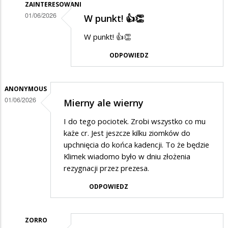
ZAINTERESOWANI
01/06/2026
W punkt! 👍👏
Dodane
W punkt! 👍👏
przez
ODPOWIEDZ
Zorro
w
odpowiedzi
ANONYMOUS
01/06/2026
Mierny ale wierny
na
Zięć
I do tego pociotek. Zrobi wszystko co mu
brata
każe cr. Jest jeszcze kilku ziomków do
upchnięcia do końca kadencji. To że będzie
prezydenta
Klimek wiadomo było w dniu złożenia
rezygnacji przez prezesa.
ODPOWIEDZ
ZORRO