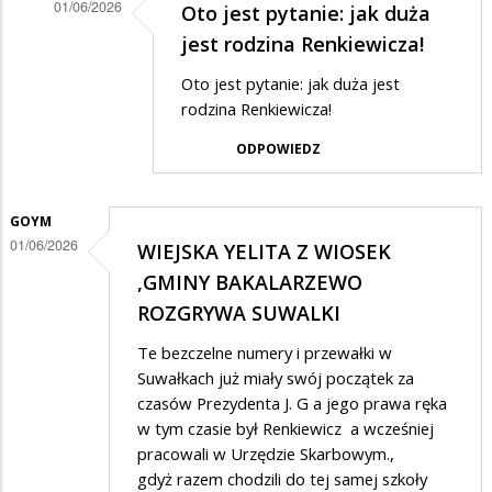
01/06/2026
Oto jest pytanie: jak duża
Dodane
jest rodzina Renkiewicza!
przez
Oto jest pytanie: jak duża jest
Anonymous
rodzina Renkiewicza!
w
ODPOWIEDZ
odpowiedzi
na
GOYM
Mierny
01/06/2026
WIEJSKA YELITA Z WIOSEK
ale
,GMINY BAKALARZEWO
wierny
ROZGRYWA SUWALKI
Te bezczelne numery i przewałki w
Suwałkach już miały swój początek za
czasów Prezydenta J. G a jego prawa ręka
w tym czasie był Renkiewicz a wcześniej
pracowali w Urzędzie Skarbowym.,
gdyż razem chodzili do tej samej szkoły