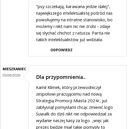
"psy szczekają, karawana jedzie dalej",
największego intelektualistę pośród nas
powołujemy na intratne stanowisko, bo
możemy i nikt nam nic nie zrobi - zdaje
się słychać chichot z ratusza. Partia nie
takich intelektualistów już widziała.
ODPOWIEDZ
MIESZKANIEC
03/06/2026
Dla przypomnienia..
Kamil Klimek, który przewodniczył
zespołowi pracującemu nad nową
Strategią Promocji Miasta 2024r, już
zabłysnął pomysłami chcąc zmienić logo
Suwałk do dziś nikt nie odpowiedział za
wydanie naszej kasy za logo ,więc jak
prezes będzie miał takie pomysły to