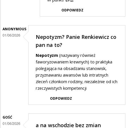
przez
ODPOWIEDZ
Gość
w
odpowiedzi
ANONYMOUS
01/06/2026
Nepotyzm? Panie Renkiewicz co
na
pan na to?
a
na
Nepotyzm
(nazywany również
faworyzowaniem krewnych) to praktyka
wschodzie
polegająca na obsadzaniu stanowisk,
bez
przyznawaniu awansów lub intratnych
zmian
zleceń członkom rodziny, niezależnie od ich
rzeczywistych kompetencji
ODPOWIEDZ
GOŚĆ
01/06/2026
a na wschodzie bez zmian