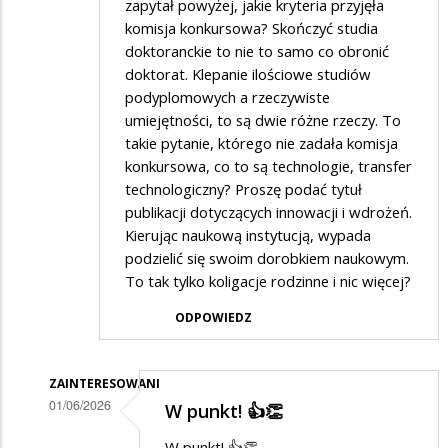
zapytał powyżej, jakie kryteria przyjęła
komisja konkursowa? Skończyć studia
doktoranckie to nie to samo co obronić
doktorat. Klepanie ilościowe studiów
podyplomowych a rzeczywiste
umiejętności, to są dwie różne rzeczy. To
takie pytanie, którego nie zadała komisja
konkursowa, co to są technologie, transfer
technologiczny? Proszę podać tytuł
publikacji dotyczących innowacji i wdrożeń.
Kierując naukową instytucją, wypada
podzielić się swoim dorobkiem naukowym.
To tak tylko koligacje rodzinne i nic więcej?
ODPOWIEDZ
ZAINTERESOWANI
01/06/2026
W punkt! 👍👏
Dodane
W punkt! 👍👏