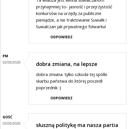
Ta władza jest winna Suwalczanom
przynajmniej to- jasność i przejrzystość
konkursów na urzędy za publiczne
pieniądze, a nie traktowanie Suwałk i
Suwalczan jak prywatnego folwarku!
ODPOWIEDZ
PM
02/06/2026
dobra zmiana, na lepsze
dobra zmiana. tylko szkoda tej spółki
skarbu państwa do której poszedł
poprzednik :)
ODPOWIEDZ
GOŚĆ
03/06/2026
słuszną politykę ma nasza partia