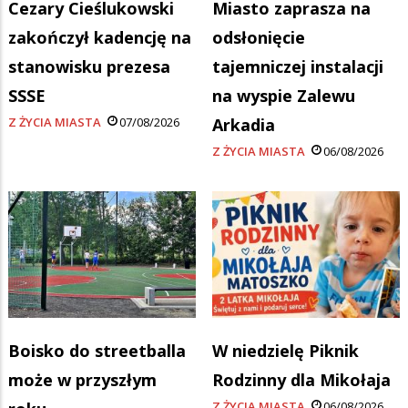
Cezary Cieślukowski
Miasto zaprasza na
zakończył kadencję na
odsłonięcie
stanowisku prezesa
tajemniczej instalacji
SSSE
na wyspie Zalewu
Z ŻYCIA MIASTA
07/08/2026
Arkadia
Z ŻYCIA MIASTA
06/08/2026
Boisko do streetballa
W niedzielę Piknik
może w przyszłym
Rodzinny dla Mikołaja
Z ŻYCIA MIASTA
06/08/2026