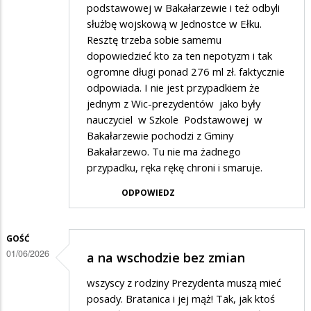
podstawowej w Bakałarzewie i też odbyli
służbę wojskową w Jednostce w Ełku.
Resztę trzeba sobie samemu
dopowiedzieć kto za ten nepotyzm i tak
ogromne długi ponad 276 ml zł. faktycznie
odpowiada. I nie jest przypadkiem że
jednym z Wic-prezydentów jako były
nauczyciel w Szkole Podstawowej w
Bakałarzewie pochodzi z Gminy
Bakałarzewo. Tu nie ma żadnego
przypadku, ręka rękę chroni i smaruje.
ODPOWIEDZ
GOŚĆ
01/06/2026
a na wschodzie bez zmian
wszyscy z rodziny Prezydenta muszą mieć
posady. Bratanica i jej mąż! Tak, jak ktoś