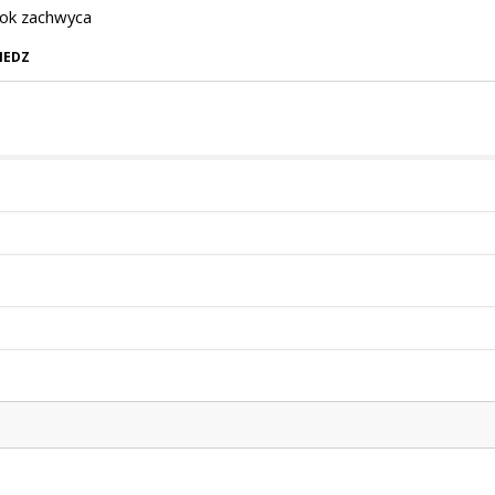
lok zachwyca
IEDZ