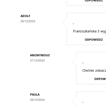
ODPOWIEDZ
ADOLF
26/12/2024
.
Franciszkańska 3 wyg
ODPOWIEDZ
ANONYMOUS
27/12/2024
.
Dodane
Chetnie zobac
przez
ODPOW
Adolf
w
odpowiedzi
PAULA
29/12/2024
.
na