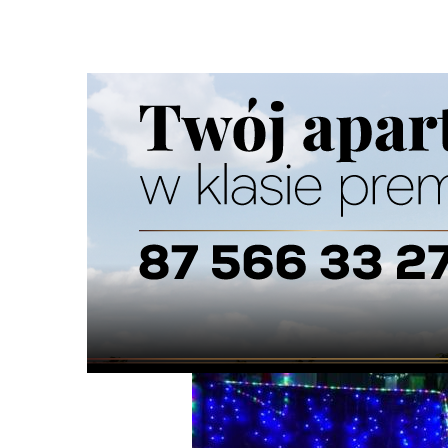
Strona główna
/
Wiadomości
/
Z życia miasta
/
Udekoruj d
Ścieżka
nawigacyjna
/
Z ŻYCIA MIASTA
26/12/2024
4 Komentarzy
Udekoruj dom lub balkon - wygraj nagro