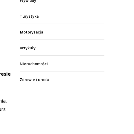
Wywiady
Turystyka
Motoryzacja
Artykuły
Nieruchomości
resie
Zdrowie i uroda
ia,
urs