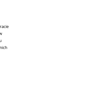
racie
 w
u
nich