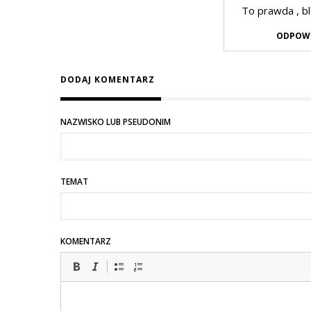
Dodane
.
To prawda , b
przez
ODPOW
Adolf
w
DODAJ KOMENTARZ
odpowiedzi
na
.
NAZWISKO LUB PSEUDONIM
TEMAT
KOMENTARZ