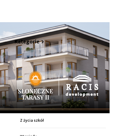
hare
Kategorie
Z życia miasta
Sport
Kultura
Wiadomości z regionu
Z życia szkół