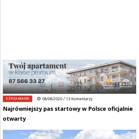
Strona główna
/
Wiadomości
/
Z życia miasta
/
Ścieżka
Najrówniejszy pas startowy w Polsce oficjalnie otwarty
nawigacyjna
Facebook
Pinterest
Tumblr
Reddit
Share
0
/
Z ŻYCIA MIASTA
08/08/2020
13 Komentarzy
Najrówniejszy pas startowy w Polsce oficjalnie
otwarty