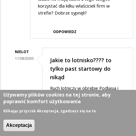
korzystać dla kilku właścicieli firm w
strefie? Dobrze sypnęli?
ODPOWIEDZ
NIELOT
11/08/2020
Jakie to lotnisko???? to
Dodane
tylko past startowy do
przez
nikąd
Bruno
Ruch lotniczy w obrębie Podlasia i
w
Używamy plików cookies na tej stronie, aby
Warmii-Mazur został już prawie
poprawić komfort użytkowania
odpowiedzi
pozamiatany przez Lotnisko
Szymany oraz Lotnisko
na
Klikając przycisk Akceptacja, zgadzasz się na to.
w Kownie.A opcja cargo to jest
Lotnisko
tylko pobożne życzenie ze względu
Akceptacja
na ograniczoną czasowo istnienie