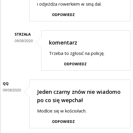
i odjeżdża rowerkiem w siną dal.
ODPOWIEDZ
STRZAŁA
09/08/2020
komentarz
Dodane
Trzeba to zgłosić na policję.
przez
ODPOWIEDZ
ikar
w
odpowiedzi
QQ
09/08/2020
Jeden czarny znów nie wiadomo
na
po co się wepchał
Obsługa
Modlcie się w kościołach.
ODPOWIEDZ