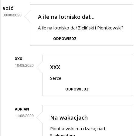
GOŚĆ
09/08/2020
A ile na lotnisko dał…
A ile na lotnisko dał Zieliński i Piontkowski?
ODPOWIEDZ
XXX
10/08/2020
XXX
Dodane
Serce
przez
ODPOWIEDZ
Gość
w
odpowiedzi
ADRIAN
11/08/2020
Na wakacjach
na
Dodane
A
Piontkowski ma dzałkę nad
przez
ile
Szelmentem.