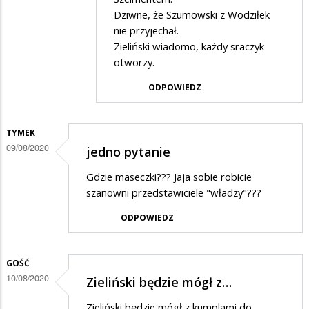
Gość
Dziwne, że Szumowski z Wodziłek
na
nie przyjechał.
w
lotnisko
Zieliński wiadomo, każdy sraczyk
odpowiedzi
dał…
otworzy.
na
ODPOWIEDZ
A
ile
na
TYMEK
09/08/2020
jedno pytanie
lotnisko
dał…
Gdzie maseczki??? Jaja sobie robicie
szanowni przedstawiciele "władzy"???
ODPOWIEDZ
GOŚĆ
10/08/2020
Zieliński będzie mógł z…
Zieliński będzie mógł z kumplami do