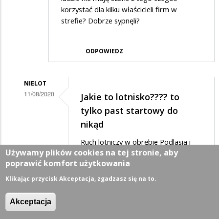
korzystać dla kilku właścicieli firm w
strefie? Dobrze sypnęli?
ODPOWIEDZ
NIELOT
11/08/2020
Jakie to lotnisko???? to
Dodane
tylko past startowy do
przez
nikąd
Bruno
Ruch lotniczy w obrębie Podlasia i
w
Używamy plików cookies na tej stronie, aby
Warmii-Mazur został już prawie
poprawić komfort użytkowania
odpowiedzi
pozamiatany przez Lotnisko
Szymany oraz Lotnisko
na
Klikając przycisk Akceptacja, zgadzasz się na to.
w Kownie.A opcja cargo to jest
Lotnisko
tylko pobożne życzenie ze względu
Akceptacja
na ograniczoną czasowo istnienie