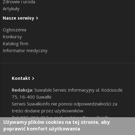
Zdrowie i uroda
Artykuły
Nasze serwisy
Ogłoszenia
Konkursy
Katalog firm
Informator medyczny
Kontakt
Redakcja:
Suwalski Serwis Informacyjny ul. Kościuszki
75, 16-400 Suwałki
Serwis Suwalki.info nie ponosi odpowiedzialności za
treści dodane przez użytkowników
Tel: 885-212-212 e-mail:
redakcja@suwalki.info
,
Używamy plików cookies na tej stronie, aby
reklama@suwalki.info
poprawić komfort użytkowania
RODO
|
Cookies