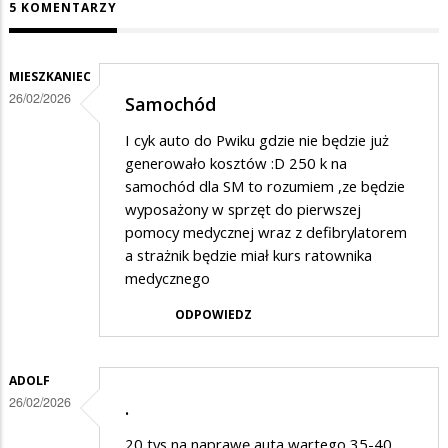
5 KOMENTARZY
MIESZKANIEC
26/02/2026
Samochód
I cyk auto do Pwiku gdzie nie będzie już
generowało kosztów :D 250 k na
samochód dla SM to rozumiem ,ze będzie
wyposażony w sprzęt do pierwszej
pomocy medycznej wraz z defibrylatorem
a strażnik będzie miał kurs ratownika
medycznego
ODPOWIEDZ
ADOLF
26/02/2026
.
20 tys na naprawę auta wartego 35-40