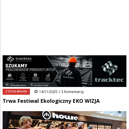
Strona główna
/
Wiadomości
/
Z życia miasta
/
Ścieżka
Trwa Festiwal Ekologiczny EKO WIZJA
nawigacyjna
Facebook
Pinterest
Tumblr
Reddit
Share
0
/
Z ŻYCIA MIASTA
14/11/2025
3 Komentarzy
Trwa Festiwal Ekologiczny EKO WIZJA