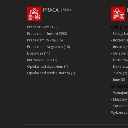
PRACA
556
Usługi b
Praca szukam
(128)
Praca dam: Suwałki
(392)
Usługi k
Praca dam: w kraju
(6)
Instalacj
Praca dam: za granicą
(10)
Instalacj
Dorywcza
(11)
Ociepleni
Kursy/Szkolenia
(1)
Brukars
Opieka nad dzieckiem
(1)
Dekarst
Opieka nad osobą starszą
(7)
Zlecę
(2)
Inne
(8)
Sprzęt i
Wynajmę
Maszyny 
Sprzeda
Wykończen