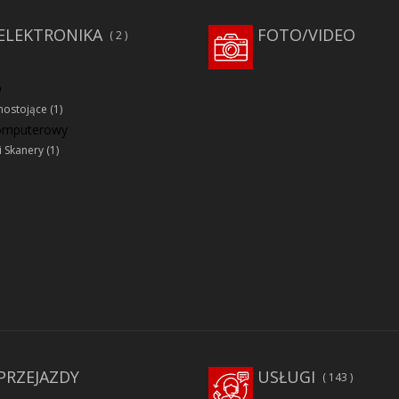
ELEKTRONIKA
FOTO/VIDEO
2
D
ostojące
(1)
komputerowy
i Skanery
(1)
PRZEJAZDY
USŁUGI
143