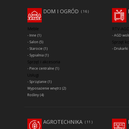
DOM I OGRÓD
16
Meble
RTV-AG
Inne
(1)
AGD woln
Sprzęt 
Salon
(5)
Starocie
(1)
Drukarki 
Sypialnia
(1)
Sprzęt i akcesoria
Piece centralne
(1)
Usługi
Sprzątanie
(1)
Wyposażenie wnętrz
(2)
Rośliny
(4)
AGROTECHNIKA
11