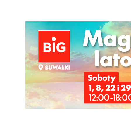
Szukana fraza w ogłoszeniach
nie odszukano ogłoszenia z podana frazą