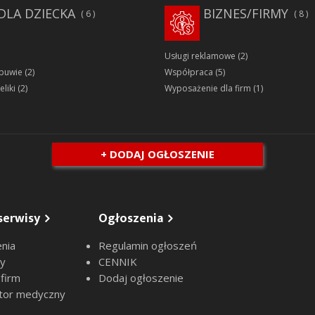
DLA DZIECKA
BIZNES/FIRMY
6
8
Usługi reklamowe
(2)
obuwie
(2)
Współpraca
(5)
eliki
(2)
Wyposażenie dla firm
(1)
+ DODAJ OGŁOSZENIE
serwisy
Ogłoszenia
nia
Regulamin ogłoszeń
sy
CENNIK
 firm
Dodaj ogłoszenie
tor medyczny