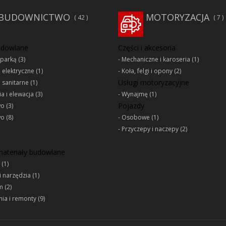
BUDOWNICTWO
MOTORYZACJA
42
7
udowlane
Części i akcesoria
oparką
(3)
Mechaniczne i karoseria
(1)
e elektryczne
(1)
Koła, felgi i opony
(2)
Usługi motoryzacyjne
e sanitarne
(1)
a i elewacja
(3)
Wynajmę
(1)
Pojazdy
wo
(3)
wo
(8)
Osobowe
(1)
Przyczepy i naczepy
(2)
 materiały budowlane
(1)
i narzędzia
(1)
m
(2)
ia i remonty
(9)