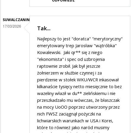
ODPOWIEDZ
SUWALCZANIN
17/03/2026
Tak...
Najlepszy to jest "doratca" "merytoryczny"
emerytowany trep Jarosław "wątróbka"
Kowalewski. Jaki qr** się z niego
"ekonomista" i spec od uzbrojenia
raptownie zrobił. Jak był jeszcze
żołnierzem w służbie czynnej i za
pierdzenie w stołek WKU/WCR inkasował
kilkanaście tysięcy netto miesięcznie to bez
wazeliny właził w du** zielińskiemu i nie
przeszkadzało mu wówczas, że błaszczak
na mocy UoOO poprzez utworzony przez
nich FWSZ zaciągnął pożyczki na
lichwiarskich warunkach w USA i Korei,
które to również jako naród musimy