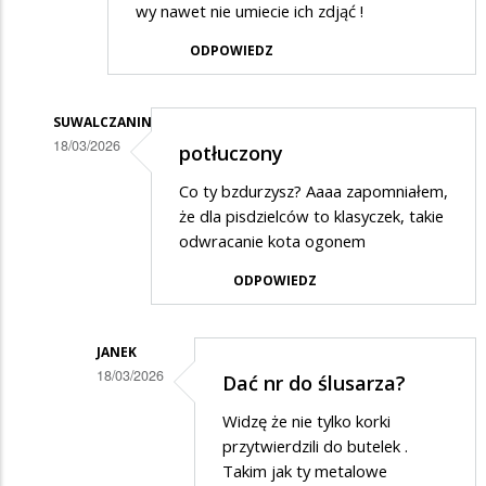
wy nawet nie umiecie ich zdjąć !
ODPOWIEDZ
SUWALCZANIN
18/03/2026
potłuczony
Dodane
Co ty bzdurzysz? Aaaa zapomniałem,
przez
że dla pisdzielców to klasyczek, takie
Janek
odwracanie kota ogonem
w
ODPOWIEDZ
odpowiedzi
na
JANEK
Och
18/03/2026
Dać nr do ślusarza?
jak
Dodane
Widzę że nie tylko korki
teraz
przez
przytwierdzili do butelek .
martwicie
Suwalczanin
Takim jak ty metalowe