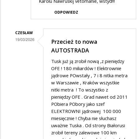
Karolu Nawruskij vetomanie, wstyd!!!
ODPOWIEDZ
CZESŁAW
19/03/2026
Przecież to nowa
Dodane
AUTOSTRADA
przez
Tusk już ją zrobił nową ,z pieniędzy
Filipiak
OFE ! 180 miliardów ! Elektrownie
w
jądrowe POwstały , 7 i 8 nitka metra
w Warszawie , Kraków wszystkie
odpowiedzi
nitki metra ! To wszystko z
na
pieniędzy OFE . Grad nawet od 2011
A
PObiera PObory jako szef
co
ELEKTROWNI jądrowej 100 000
miesięcznie ! Chyba nie słuchasz
będzie...
uważnie Tuska . Od strony Białorusi
zrobił tereny zalewowe 100 km