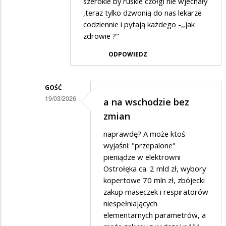
szerokie by ruskie czołgi nie wjechały
,teraz tylko dzwonią do nas lekarze
codziennie i pytają każdego -,,jak
zdrowie ?"
ODPOWIEDZ
GOŚĆ
19/03/2026
a na wschodzie bez
Dodane
zmian
przez
naprawdę? A może ktoś
Czesław
wyjaśni: "przepalone"
w
pieniądze w elektrowni
Ostrołęka ca. 2 mld zł, wybory
odpowiedzi
kopertowe 70 mln zł, zbójecki
na
zakup maseczek i respiratorów
Przecież
niespełniających
to
elementarnych parametrów, a