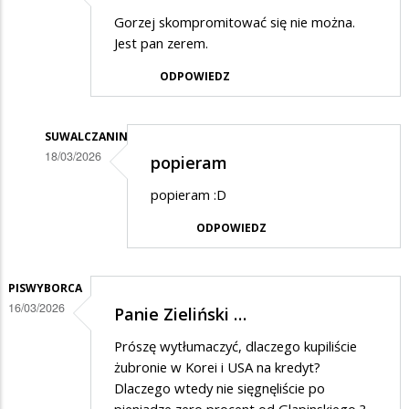
Gorzej skompromitować się nie można.
Jest pan zerem.
ODPOWIEDZ
SUWALCZANIN
18/03/2026
popieram
Dodane
popieram :D
przez
ODPOWIEDZ
Guru
w
odpowiedzi
PISWYBORCA
16/03/2026
Panie Zieliński …
na
Panie
Prószę wytłumaczyć, dlaczego kupiliście
Zieliński
żubronie w Korei i USA na kredyt?
Dlaczego wtedy nie sięgnęliście po