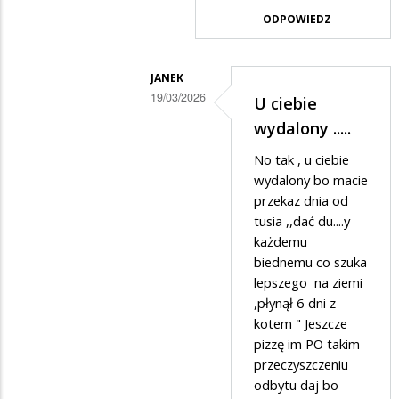
ślusarza?
ODPOWIEDZ
JANEK
19/03/2026
U ciebie
Dodane
wydalony .....
przez
No tak , u ciebie
xxxx
wydalony bo macie
w
przekaz dnia od
tusia ,,dać du....y
odpowiedzi
każdemu
na
biednemu co szuka
O
lepszego na ziemi
janku
,płynął 6 dni z
kotem " Jeszcze
co
pizzę im PO takim
psom
przeczyszczeniu
szył
odbytu daj bo