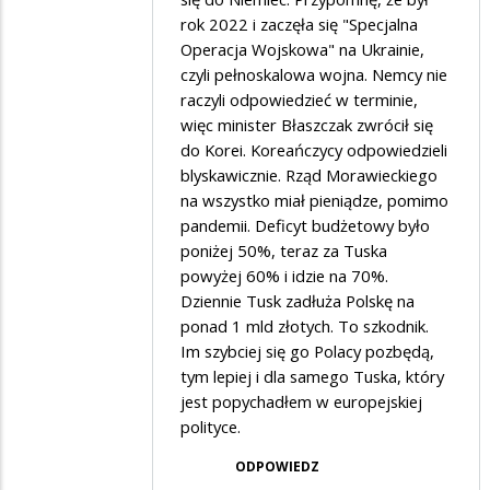
Zuezuo
rok 2022 i zaczęła się "Specjalna
Operacja Wojskowa" na Ukrainie,
w
czyli pełnoskalowa wojna. Nemcy nie
odpowiedzi
raczyli odpowiedzieć w terminie,
na
więc minister Błaszczak zwrócił się
Z
do Korei. Koreańczycy odpowiedzieli
blyskawicznie. Rząd Morawieckiego
Koreańczykami
na wszystko miał pieniądze, pomimo
pandemii. Deficyt budżetowy było
poniżej 50%, teraz za Tuska
powyżej 60% i idzie na 70%.
Dziennie Tusk zadłuża Polskę na
ponad 1 mld złotych. To szkodnik.
Im szybciej się go Polacy pozbędą,
tym lepiej i dla samego Tuska, który
jest popychadłem w europejskiej
polityce.
ODPOWIEDZ