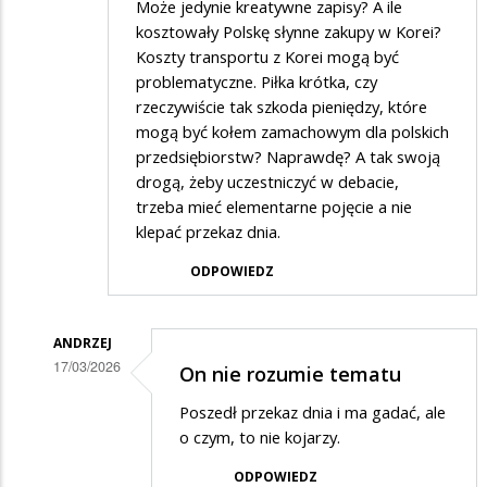
Może jedynie kreatywne zapisy? A ile
kosztowały Polskę słynne zakupy w Korei?
Koszty transportu z Korei mogą być
problematyczne. Piłka krótka, czy
rzeczywiście tak szkoda pieniędzy, które
mogą być kołem zamachowym dla polskich
przedsiębiorstw? Naprawdę? A tak swoją
drogą, żeby uczestniczyć w debacie,
trzeba mieć elementarne pojęcie a nie
klepać przekaz dnia.
ODPOWIEDZ
ANDRZEJ
17/03/2026
On nie rozumie tematu
Dodane
Poszedł przekaz dnia i ma gadać, ale
przez
o czym, to nie kojarzy.
Gość
ODPOWIEDZ