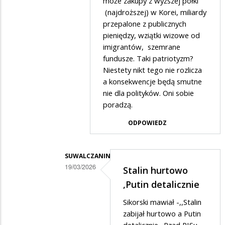
może zakupy z wyższej półki
nowa
(najdroższej) w Korei, miliardy
AUTOSTRADA
przepalone z publicznych
pieniędzy, wziątki wizowe od
imigrantów, szemrane
fundusze. Taki patriotyzm?
Niestety nikt tego nie rozlicza
a konsekwencje będą smutne
nie dla polityków. Oni sobie
poradzą.
ODPOWIEDZ
SUWALCZANIN
19/03/2026
Stalin hurtowo
Dodane
,Putin detalicznie
przez
Sikorski mawiał -,,Stalin
Gość
zabijał hurtowo a Putin