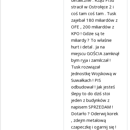
w
detalicznie . Rząd PISu
stracił w Ostrołęce 2 i
odpowiedzi
coś tam coś tam . Tusk
na
zajebał 180 miliardów z
a
OFE , 200 miliardów z
na
KPO ! Gdzie są te
miliardy ? To właśnie
wschodzie
hurt i detal . Ja na
bez
miejscu GOŚCIA zamknął
zmian
bym ryja i zamilczał !
Tusk rozwiązał
Jednostkę Wojskową w
Suwałkach ! PIS
odbudował ! Jak jesteś
ślepy to do dziś stoi
jeden z budynków z
napisem SPRZEDAM !
Dotarło ? Oderwij korek
, zdejm metalową
czapeczkę i ogarnij się !