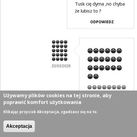
Tusk cię dyma ,no chyba
że lubisz to ?
ODPOWIEDZ
😁😁😁😁
😁😁😁😁
😁😁😁😁😁😁
😁😁😁😁
😁😁😁😁
😁😁😁😁😁😁
😁😁😁😁
20/03/2026
😁😁😁😁😁😁
Dodane
😁😁
przez
😁😁😁😁😁😁😁😁
Suwalczanin
😁😁"PIS
Używamy plików cookies na tej stronie, aby
w
odbudował ! "😁😁
poprawić komfort użytkowania
😁😁😁😁😁😁😁😁
odpowiedzi
Klikając przycisk Akceptacja, zgadzasz się na to.
Nawet złamany
na
metr kwadratowy
Akceptacja
Stalin
budynku
hurtowo