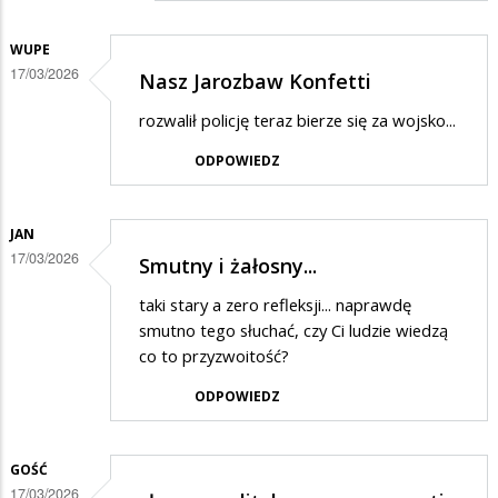
WUPE
17/03/2026
Nasz Jarozbaw Konfetti
rozwalił policję teraz bierze się za wojsko...
ODPOWIEDZ
JAN
17/03/2026
Smutny i żałosny...
taki stary a zero refleksji... naprawdę
smutno tego słuchać, czy Ci ludzie wiedzą
co to przyzwoitość?
ODPOWIEDZ
GOŚĆ
17/03/2026