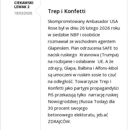
CIEKAWSKI
LEWAK 2
Trep i Konfetti
18/03/2026
Dodane
Skompromitowany Ambasador USA
Rose był w dniu 26 lutego 2026 roku
przez
w siedzibie NBP i osobiście
SUWALCZANIN
rozmawiał ze wschodnim agentem
w
Glapinskim. Plan odrzucenia SAFE to
nacisk ruskiego Krasnowa (Trumpa)
odpowiedzi
na rozbijanie i osłabianie UE. A że
na
zdrajcy, Glapa, Balbina i Alfons-kibol
Tak...
są umoczeni w ruskim sosie to czuć
na odległość. Towarzysze Trep I
Konfetti jako partyjni propagandyści
PiS przekazują tylko narrację ruskiej
Nowogrodzkiej (Russia Today) dla
30 procent swojego
betonowego elektoratu, jeb.ać
ZDRAJCÓW.