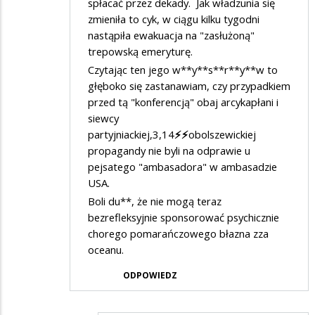
spłacać przez dekady. Jak władzunia się
zmieniła to cyk, w ciągu kilku tygodni
nastąpiła ewakuacja na "zasłużoną"
trepowską emeryturę.
Czytając ten jego w**y**s**r**y**w to
głęboko się zastanawiam, czy przypadkiem
przed tą "konferencją" obaj arcykapłani i
siewcy
partyjniackiej,3,14
⚡️⚡️
obolszewickiej
propagandy nie byli na odprawie u
pejsatego "ambasadora" w ambasadzie
USA.
Boli du**, że nie mogą teraz
bezrefleksyjnie sponsorować psychicznie
chorego pomarańczowego błazna zza
oceanu.
ODPOWIEDZ