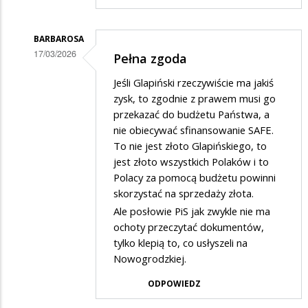
w
odpowiedzi
BARBAROSA
na
17/03/2026
Pełna zgoda
a
Dodane
na
Jeśli Glapiński rzeczywiście ma jakiś
przez
zysk, to zgodnie z prawem musi go
wschodzie
Gość
przekazać do budżetu Państwa, a
bez
nie obiecywać sfinansowanie SAFE.
w
zmian
To nie jest złoto Glapińskiego, to
odpowiedzi
jest złoto wszystkich Polaków i to
na
Polacy za pomocą budżetu powinni
a
skorzystać na sprzedaży złota.
Ale posłowie PiS jak zwykle nie ma
na
ochoty przeczytać dokumentów,
wschodzie
tylko klepią to, co usłyszeli na
bez
Nowogrodzkiej.
zmian
ODPOWIEDZ