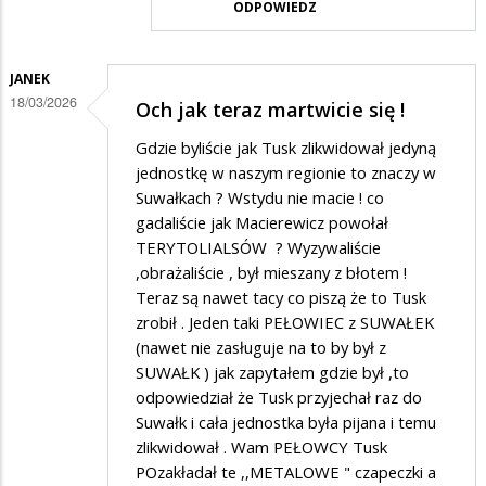
ODPOWIEDZ
JANEK
18/03/2026
Och jak teraz martwicie się !
Gdzie byliście jak Tusk zlikwidował jedyną
jednostkę w naszym regionie to znaczy w
Suwałkach ? Wstydu nie macie ! co
gadaliście jak Macierewicz powołał
TERYTOLIALSÓW ? Wyzywaliście
,obrażaliście , był mieszany z błotem !
Teraz są nawet tacy co piszą że to Tusk
zrobił . Jeden taki PEŁOWIEC z SUWAŁEK
(nawet nie zasługuje na to by był z
SUWAŁK ) jak zapytałem gdzie był ,to
odpowiedział że Tusk przyjechał raz do
Suwałk i cała jednostka była pijana i temu
zlikwidował . Wam PEŁOWCY Tusk
POzakładał te ,,METALOWE " czapeczki a