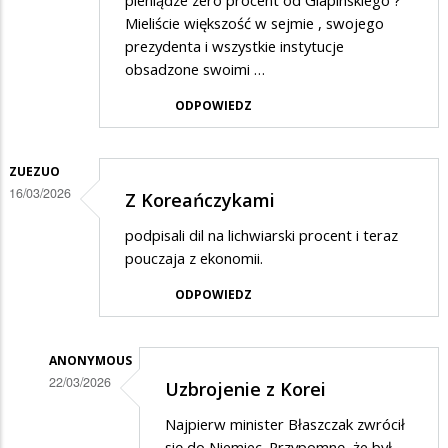
pieniądze zero procent od Glapinskiego ?
Mieliście większość w sejmie , swojego
prezydenta i wszystkie instytucje
obsadzone swoimi …
ODPOWIEDZ
ZUEZUO
16/03/2026
Z Koreańczykami
podpisali dil na lichwiarski procent i teraz
pouczaja z ekonomii.
ODPOWIEDZ
ANONYMOUS
22/03/2026
Uzbrojenie z Korei
Dodane
Najpierw minister Błaszczak zwrócił
przez
się do Niemiec. Przypomnę, że był