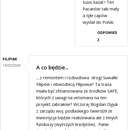
tusio kazał ! Ten
buty
Pacanów taki mały
a tyle capów
wysłał do Polski
ODPOWIED
Z
FILIPIAK
19/03/2026
A co będzie...
....z remontem i rozbudowa drogi Suwałki
Filipów i obwodnicą Filipowa? Ta trasa
miała być sfinansowana że środków SAFE,
których z uwagi na vetomana na ten
projekt zabraknie? Wczoraj Bogdan Dyjuk
z zarządu woj. podlaskiego twierdził że
inwestycja będzie realizowana ale z innych
funduszy (wyższych kredytów). Panie