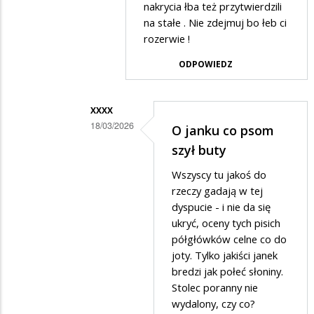
się
nakrycia łba też przytwierdzili
w
na stałe . Nie zdejmuj bo łeb ci
!
odpowiedzi
rozerwie !
na
ODPOWIEDZ
potłuczony
XXXX
18/03/2026
O janku co psom
Dodane
szył buty
przez
Wszyscy tu jakoś do
Janek
rzeczy gadają w tej
w
dyspucie - i nie da się
ukryć, oceny tych pisich
odpowiedzi
półgłówków celne co do
na
joty. Tylko jakiści janek
Dać
bredzi jak połeć słoniny.
nr
Stolec poranny nie
wydalony, czy co?
do