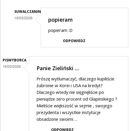
SUWALCZANIN
18/03/2026
popieram
Dodane
popieram :D
przez
ODPOWIEDZ
Guru
w
odpowiedzi
PISWYBORCA
16/03/2026
Panie Zieliński …
na
Panie
Prószę wytłumaczyć, dlaczego kupiliście
Zieliński
żubronie w Korei i USA na kredyt?
Dlaczego wtedy nie sięgnęliście po
pieniądze zero procent od Glapinskiego ?
Mieliście większość w sejmie , swojego
prezydenta i wszystkie instytucje
obsadzone swoimi …
ODPOWIEDZ