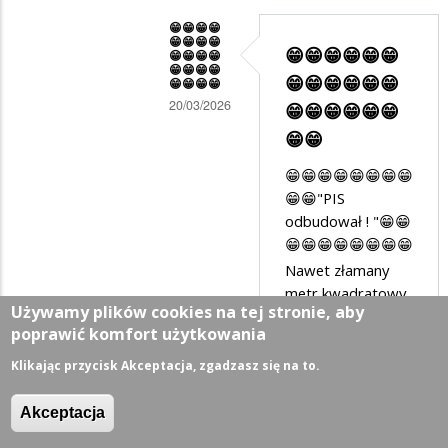
😁😁😁😁
😁😁😁😁
😁😁😁😁😁😁
😁😁😁😁
😁😁😁😁
😁😁😁😁😁😁
😁😁😁😁
20/03/2026
😁😁😁😁😁😁
Dodane
😁😁
przez
😁😁😁😁😁😁😁😁
Suwalczanin
😁😁"PIS
w
odbudował ! "😁😁
😁😁😁😁😁😁😁😁
odpowiedzi
Nawet złamany
na
metr kwadratowy
Stalin
Używamy plików cookies na tej stronie, aby
budynku
poprawić komfort użytkowania
hurtowo
koszarowego ani
garażowego nie
,Putin
Klikając przycisk Akceptacja, zgadzasz się na to.
powstał. O
detalicznie
nowoczesnej
Akceptacja
infrastrukturze