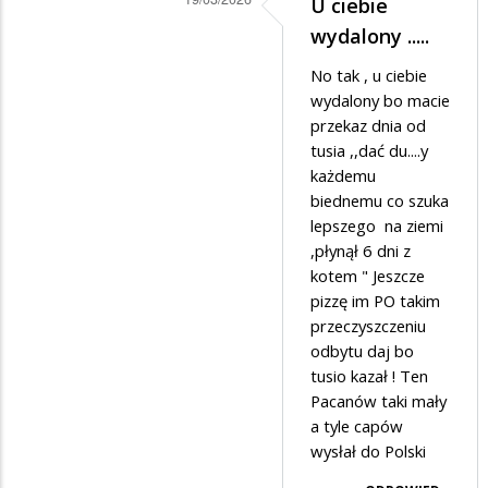
U ciebie
Dodane
wydalony .....
przez
No tak , u ciebie
xxxx
wydalony bo macie
w
przekaz dnia od
tusia ,,dać du....y
odpowiedzi
każdemu
na
biednemu co szuka
O
lepszego na ziemi
janku
,płynął 6 dni z
kotem " Jeszcze
co
pizzę im PO takim
psom
przeczyszczeniu
szył
odbytu daj bo
tusio kazał ! Ten
buty
Pacanów taki mały
a tyle capów
wysłał do Polski