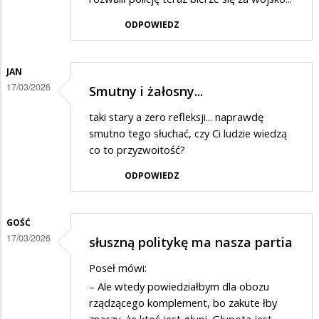
ODPOWIEDZ
JAN
17/03/2026
Smutny i żałosny...
taki stary a zero refleksji... naprawdę
smutno tego słuchać, czy Ci ludzie wiedzą
co to przyzwoitość?
ODPOWIEDZ
GOŚĆ
17/03/2026
słuszną politykę ma nasza partia
Poseł mówi:
– Ale wtedy powiedziałbym dla obozu
rządzącego komplement, bo zakute łby