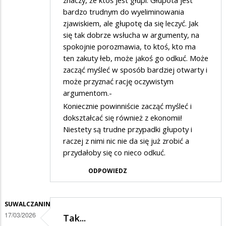
znaczy, że ktoś jest głupi. Głupota jest
bardzo trudnym do wyeliminowania
zjawiskiem, ale głupotę da się leczyć. Jak
się tak dobrze wsłucha w argumenty, na
spokojnie porozmawia, to ktoś, kto ma
ten zakuty łeb, może jakoś go odkuć. Może
zacząć myśleć w sposób bardziej otwarty i
może przyznać rację oczywistym
argumentom.-
Koniecznie powinniście zacząć myśleć i
dokształcać się również z ekonomii!
Niestety są trudne przypadki głupoty i
raczej z nimi nic nie da się już zrobić a
przydałoby się co nieco odkuć.
ODPOWIEDZ
SUWALCZANIN
17/03/2026
Tak...