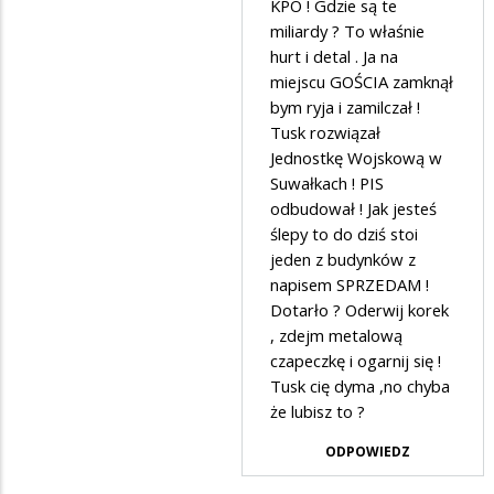
na
KPO ! Gdzie są te
miliardy ? To właśnie
wschodzie
hurt i detal . Ja na
bez
miejscu GOŚCIA zamknął
zmian
bym ryja i zamilczał !
Tusk rozwiązał
Jednostkę Wojskową w
Suwałkach ! PIS
odbudował ! Jak jesteś
ślepy to do dziś stoi
jeden z budynków z
napisem SPRZEDAM !
Dotarło ? Oderwij korek
, zdejm metalową
czapeczkę i ogarnij się !
Tusk cię dyma ,no chyba
że lubisz to ?
ODPOWIEDZ