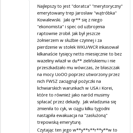
Najlepszy to jest "doratca" "merytoryczny"
emerytowany trep Jarosław "wątróbka"
Kowalewski. Jaki qr** się z niego
"ekonomista" i spec od uzbrojenia
raptownie zrobił. Jak był jeszcze
żołnierzem w służbie czynnej i za
pierdzenie w stołek WKU/WCR inkasował
kilkanaście tysięcy netto miesięcznie to bez
wazeliny właził w du** zielińskiemu i nie
przeszkadzało mu wówczas, że błaszczak
na mocy UoOO poprzez utworzony przez
nich FWSZ zaciągnął pożyczki na
lichwiarskich warunkach w USA i Korei,
które to również jako naród musimy
spłacać przez dekady. Jak władzunia się
zmieniła to cyk, w ciągu kilku tygodni
nastąpiła ewakuacja na "zasłużoną"
trepowską emeryturę.
Czytając ten jego w**y**s**r**y**w to