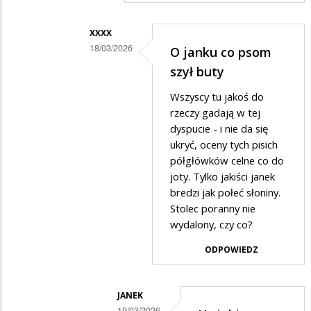
XXXX
18/03/2026
O janku co psom
Dodane
szył buty
przez
Wszyscy tu jakoś do
Janek
rzeczy gadają w tej
w
dyspucie - i nie da się
ukryć, oceny tych pisich
odpowiedzi
półgłówków celne co do
na
joty. Tylko jakiści janek
Dać
bredzi jak połeć słoniny.
nr
Stolec poranny nie
wydalony, czy co?
do
ślusarza?
ODPOWIEDZ
JANEK
19/03/2026