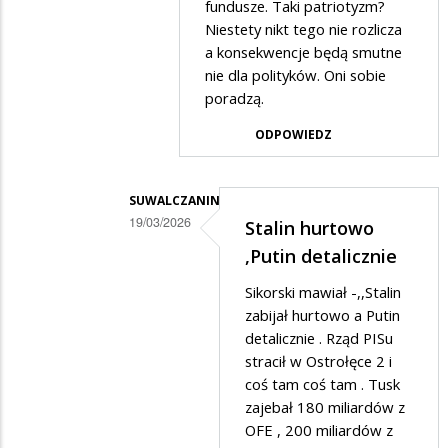
fundusze. Taki patriotyzm?
Niestety nikt tego nie rozlicza
a konsekwencje będą smutne
nie dla polityków. Oni sobie
poradzą.
ODPOWIEDZ
SUWALCZANIN
19/03/2026
Stalin hurtowo
Dodane
,Putin detalicznie
przez
Sikorski mawiał -,,Stalin
Gość
zabijał hurtowo a Putin
w
detalicznie . Rząd PISu
stracił w Ostrołęce 2 i
odpowiedzi
coś tam coś tam . Tusk
na
zajebał 180 miliardów z
a
OFE , 200 miliardów z