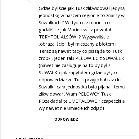
Gdzie byliście jak Tusk zlikwidował jedyną
jednostkę w naszym regionie to znaczy w
Suwałkach ? Wstydu nie macie ! co
gadaliście jak Macierewicz powołał
TERYTOLIALSÓW ? Wyzywaliście
,obrażaliście , był mieszany z błotem !
Teraz są nawet tacy co piszą że to Tusk
zrobił . Jeden taki PEŁOWIEC z SUWAŁEK
(nawet nie zasługuje na to by był z
SUWAŁK ) jak zapytałem gdzie był ,to
odpowiedział że Tusk przyjechał raz do
Suwałk i cała jednostka była pijana i temu
zlikwidował . Wam PEŁOWCY Tusk
POzakładał te ,,METALOWE " czapeczki a
wy nawet nie umiecie ich zdjąć !
ODPOWIEDZ