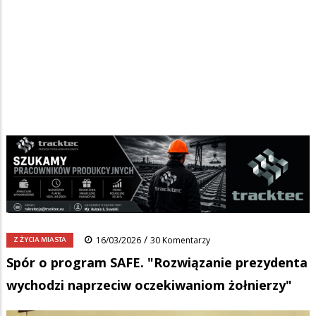
Strona główna
/
Wiadomości
/
Z życia miasta
/
Ścieżka
Spór o program SAFE. "Rozwiązanie prezydenta wychodzi naprzeciw
oczekiwaniom żołnierzy"
nawigacyjna
Facebook
Pinterest
Tumblr
Reddit
Share
0
/
Z ŻYCIA MIASTA
16/03/2026
30 Komentarzy
Spór o program SAFE. "Rozwiązanie prezydenta
wychodzi naprzeciw oczekiwaniom żołnierzy"