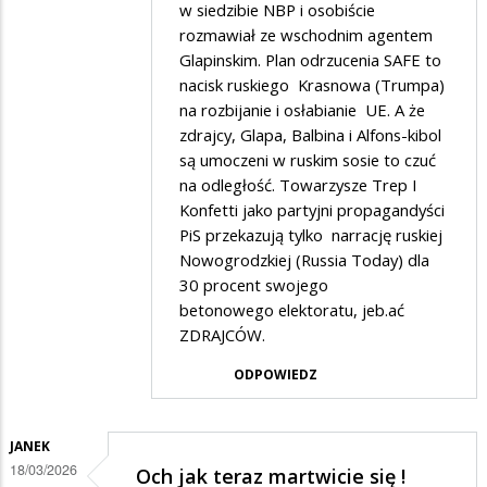
w siedzibie NBP i osobiście
SUWALCZANIN
rozmawiał ze wschodnim agentem
w
Glapinskim. Plan odrzucenia SAFE to
nacisk ruskiego Krasnowa (Trumpa)
odpowiedzi
na rozbijanie i osłabianie UE. A że
na
zdrajcy, Glapa, Balbina i Alfons-kibol
Tak...
są umoczeni w ruskim sosie to czuć
na odległość. Towarzysze Trep I
Konfetti jako partyjni propagandyści
PiS przekazują tylko narrację ruskiej
Nowogrodzkiej (Russia Today) dla
30 procent swojego
betonowego elektoratu, jeb.ać
ZDRAJCÓW.
ODPOWIEDZ
JANEK
18/03/2026
Och jak teraz martwicie się !