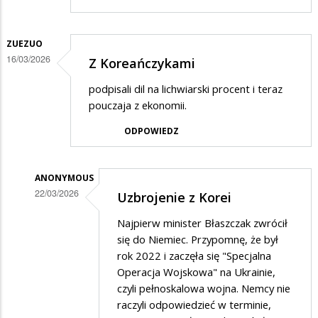
ZUEZUO
16/03/2026
Z Koreańczykami
podpisali dil na lichwiarski procent i teraz
pouczaja z ekonomii.
ODPOWIEDZ
ANONYMOUS
22/03/2026
Uzbrojenie z Korei
Dodane
Najpierw minister Błaszczak zwrócił
przez
się do Niemiec. Przypomnę, że był
Zuezuo
rok 2022 i zaczęła się "Specjalna
Operacja Wojskowa" na Ukrainie,
w
czyli pełnoskalowa wojna. Nemcy nie
odpowiedzi
raczyli odpowiedzieć w terminie,
na