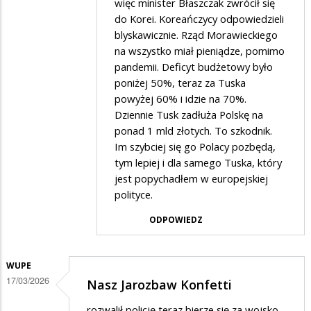
więc minister Błaszczak zwrócił się
Z
do Korei. Koreańczycy odpowiedzieli
blyskawicznie. Rząd Morawieckiego
Koreańczykami
na wszystko miał pieniądze, pomimo
pandemii. Deficyt budżetowy było
poniżej 50%, teraz za Tuska
powyżej 60% i idzie na 70%.
Dziennie Tusk zadłuża Polskę na
ponad 1 mld złotych. To szkodnik.
Im szybciej się go Polacy pozbędą,
tym lepiej i dla samego Tuska, który
jest popychadłem w europejskiej
polityce.
ODPOWIEDZ
WUPE
17/03/2026
Nasz Jarozbaw Konfetti
rozwalił policję teraz bierze się za wojsko...