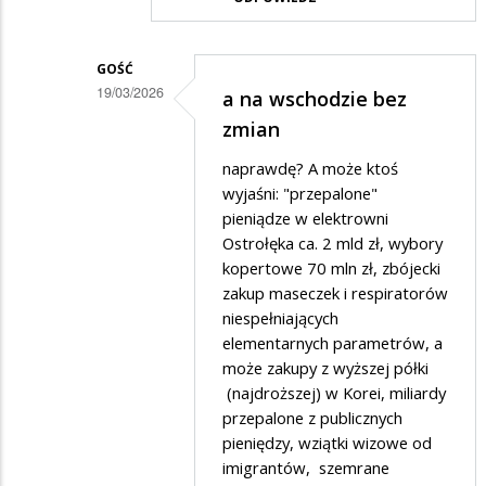
GOŚĆ
19/03/2026
a na wschodzie bez
Dodane
zmian
przez
naprawdę? A może ktoś
Czesław
wyjaśni: "przepalone"
w
pieniądze w elektrowni
Ostrołęka ca. 2 mld zł, wybory
odpowiedzi
kopertowe 70 mln zł, zbójecki
na
zakup maseczek i respiratorów
Przecież
niespełniających
to
elementarnych parametrów, a
może zakupy z wyższej półki
nowa
(najdroższej) w Korei, miliardy
AUTOSTRADA
przepalone z publicznych
pieniędzy, wziątki wizowe od
imigrantów, szemrane