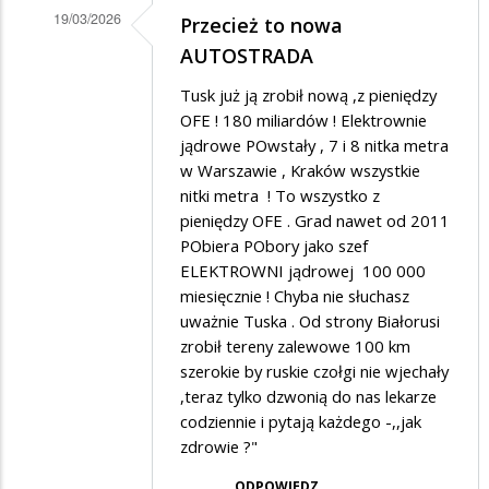
19/03/2026
Przecież to nowa
Dodane
AUTOSTRADA
przez
Tusk już ją zrobił nową ,z pieniędzy
Filipiak
OFE ! 180 miliardów ! Elektrownie
w
jądrowe POwstały , 7 i 8 nitka metra
w Warszawie , Kraków wszystkie
odpowiedzi
nitki metra ! To wszystko z
na
pieniędzy OFE . Grad nawet od 2011
A
PObiera PObory jako szef
co
ELEKTROWNI jądrowej 100 000
miesięcznie ! Chyba nie słuchasz
będzie...
uważnie Tuska . Od strony Białorusi
zrobił tereny zalewowe 100 km
szerokie by ruskie czołgi nie wjechały
,teraz tylko dzwonią do nas lekarze
codziennie i pytają każdego -,,jak
zdrowie ?"
ODPOWIEDZ