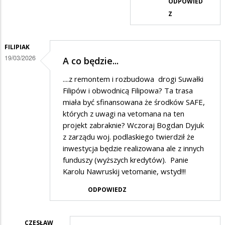
ODPOWIED
Z
FILIPIAK
19/03/2026
A co będzie...
....z remontem i rozbudowa drogi Suwałki
Filipów i obwodnicą Filipowa? Ta trasa
miała być sfinansowana że środków SAFE,
których z uwagi na vetomana na ten
projekt zabraknie? Wczoraj Bogdan Dyjuk
z zarządu woj. podlaskiego twierdził że
inwestycja będzie realizowana ale z innych
funduszy (wyższych kredytów). Panie
Karolu Nawruskij vetomanie, wstyd!!!
ODPOWIEDZ
CZESŁAW