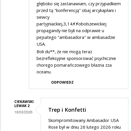
głęboko się zastanawiam, czy przypadkiem
przed tą "konferencją" obaj arcykapłani i
siewcy
partyjniackiej,3,14
⚡️⚡️
obolszewickiej
propagandy nie byli na odprawie u
pejsatego "ambasadora" w ambasadzie
USA.
Boli du**, że nie mogą teraz
bezrefleksyjnie sponsorować psychicznie
chorego pomarańczowego błazna zza
oceanu.
ODPOWIEDZ
CIEKAWSKI
LEWAK 2
Trep i Konfetti
18/03/2026
Dodane
Skompromitowany Ambasador USA
Rose był w dniu 26 lutego 2026 roku
przez