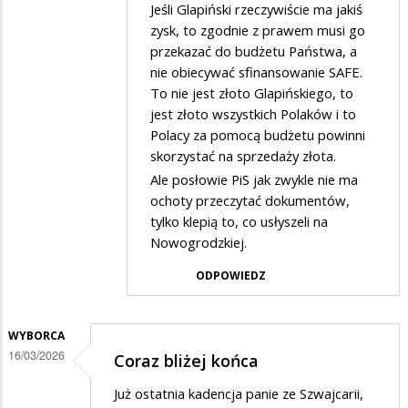
na
Jeśli Glapiński rzeczywiście ma jakiś
przez
zysk, to zgodnie z prawem musi go
wschodzie
Gość
przekazać do budżetu Państwa, a
bez
nie obiecywać sfinansowanie SAFE.
w
zmian
To nie jest złoto Glapińskiego, to
odpowiedzi
jest złoto wszystkich Polaków i to
na
Polacy za pomocą budżetu powinni
a
skorzystać na sprzedaży złota.
Ale posłowie PiS jak zwykle nie ma
na
ochoty przeczytać dokumentów,
wschodzie
tylko klepią to, co usłyszeli na
bez
Nowogrodzkiej.
zmian
ODPOWIEDZ
WYBORCA
16/03/2026
Coraz bliżej końca
Już ostatnia kadencja panie ze Szwajcarii,