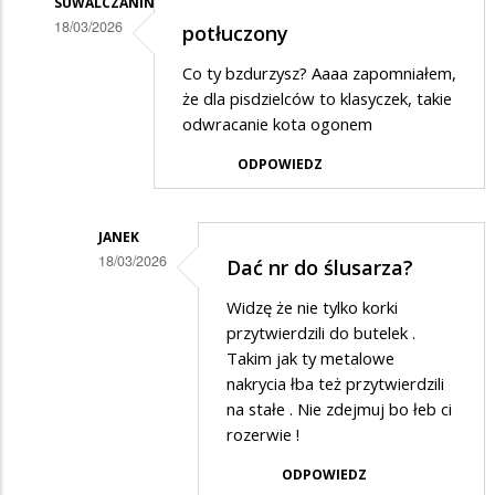
SUWALCZANIN
18/03/2026
potłuczony
Dodane
Co ty bzdurzysz? Aaaa zapomniałem,
przez
że dla pisdzielców to klasyczek, takie
Janek
odwracanie kota ogonem
w
ODPOWIEDZ
odpowiedzi
na
JANEK
Och
18/03/2026
Dać nr do ślusarza?
jak
Dodane
Widzę że nie tylko korki
teraz
przez
przytwierdzili do butelek .
martwicie
Suwalczanin
Takim jak ty metalowe
się
nakrycia łba też przytwierdzili
w
na stałe . Nie zdejmuj bo łeb ci
!
odpowiedzi
rozerwie !
na
ODPOWIEDZ
potłuczony