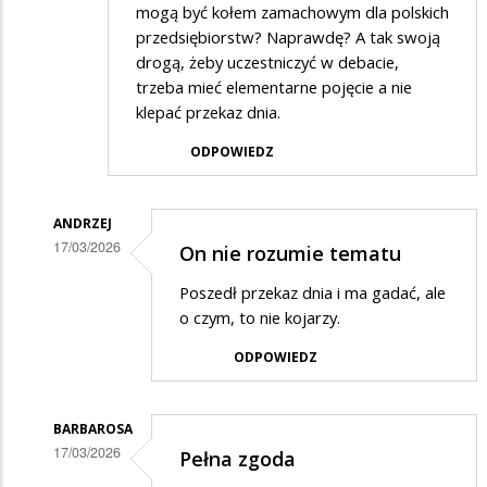
mogą być kołem zamachowym dla polskich
przedsiębiorstw? Naprawdę? A tak swoją
drogą, żeby uczestniczyć w debacie,
trzeba mieć elementarne pojęcie a nie
klepać przekaz dnia.
ODPOWIEDZ
ANDRZEJ
17/03/2026
On nie rozumie tematu
Dodane
Poszedł przekaz dnia i ma gadać, ale
przez
o czym, to nie kojarzy.
Gość
ODPOWIEDZ
w
odpowiedzi
BARBAROSA
na
17/03/2026
Pełna zgoda
a
Dodane