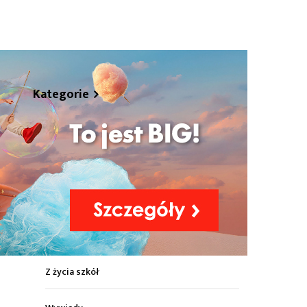
zy"
hare
Kategorie
Z życia miasta
zy"
Sport
Kultura
Wiadomości z regionu
Z życia szkół