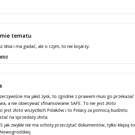
umie tematu
 dnia i ma gadać, ale o czym, to nie kojarzy.
IEDZ
a
i rzeczywiście ma jakiś zysk, to zgodnie z prawem musi go przekazać
a, a nie obiecywać sfinansowanie SAFE. To nie jest złoto
to jest złoto wszystkich Polaków i to Polacy za pomocą budżetu
stać na sprzedaży złota.
iS jak zwykle nie ma ochoty przeczytać dokumentów, tylko klepią to
a Nowogrodzkiej.