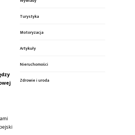
Wywiady
Turystyka
Motoryzacja
Artykuły
Nieruchomości
ędzy
Zdrowie i uroda
sowej
iami
pejski