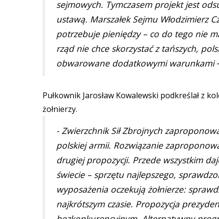
sejmowych. Tymczasem projekt jest od
ustawą. Marszałek Sejmu Włodzimierz Cza
potrzebuje pieniędzy – co do tego nie ma
rząd nie chce skorzystać z tańszych, pols
obwarowane dodatkowymi warunkami
Pułkownik Jarosław Kowalewski podkreślał z ko
żołnierzy.
- Zwierzchnik Sił Zbrojnych zaproponowa
polskiej armii. Rozwiązanie zaproponow
drugiej propozycji. Przede wszystkim d
świecie – sprzętu najlepszego, sprawdzo
wyposażenia oczekują żołnierze: spraw
najkrótszym czasie. Propozycja prezyden
bezkonkurencyjnym. Alternatywny progr