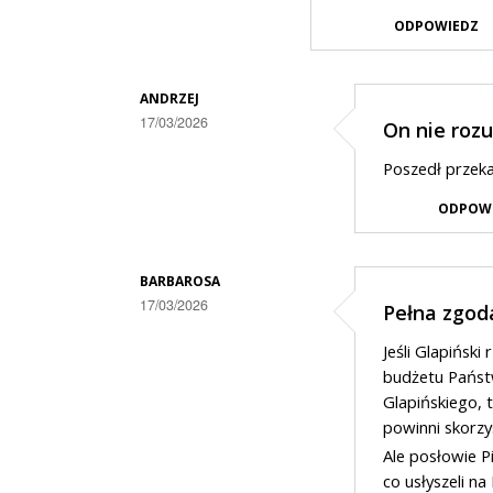
ODPOWIEDZ
ANDRZEJ
17/03/2026
On nie roz
Dodane
Poszedł przekaz
przez
ODPOW
Gość
w
odpowiedzi
BARBAROSA
17/03/2026
Pełna zgod
na
Dodane
a
Jeśli Glapińsk
przez
na
budżetu Państw
Gość
Glapińskiego, 
wschodzie
powinni skorzy
w
bez
Ale posłowie P
odpowiedzi
zmian
co usłyszeli n