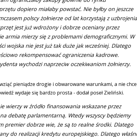
przętu dopiero miałaby powstać. Nie byłby on jeszcze
asem polscy żołnierze od lat korzystają z uzbrojeni
rzęt jest już wdrożony i dobrze oceniany przez
nie armia mierzy się z problemami demograficznymi. W
i wojska nie jest już tak duże jak wcześniej. Dlatego
zęściowo rekompensować ograniczenia kadrowe.
denta wychodzi naprzeciw oczekiwaniom żołnierzy.
 wziąć pieniądze drogie i obwarowane warunkami, a nie chce
wiedź wydaje się bardzo prosta - dodał poseł Zieliński.
 nie wierzy w źródło finansowania wskazane przez
i na debatę parlamentarną. Wtedy wszyscy będziemy
premier dobrze wie, że są to realne środki. Dlatego
ny do realizacji kredytu europejskiego. Dlatego właśn