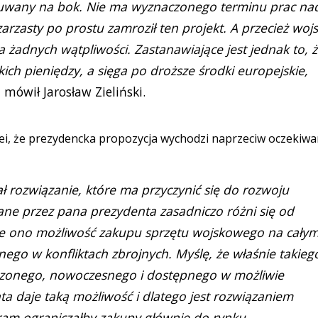
suwany na bok. Nie ma wyznaczonego terminu prac na
rzasty po prostu zamroził ten projekt. A przecież woj
 żadnych wątpliwości. Zastanawiające jest jednak to, 
kich pieniędzy, a sięga po droższe środki europejskie,
- mówił Jarosław Zieliński.
lei, że prezydencka propozycja wychodzi naprzeciw oczekiw
ł rozwiązanie, które ma przyczynić się do rozwoju
ane przez pana prezydenta zasadniczo różni się od
aje ono możliwość zakupu sprzętu wojskowego na cały
nego w konfliktach zbrojnych. Myślę, że właśnie takieg
dzonego, nowoczesnego i dostępnego w możliwie
ta daje taką możliwość i dlatego jest rozwiązaniem
am ograniczałby zakupy głównie do rynku