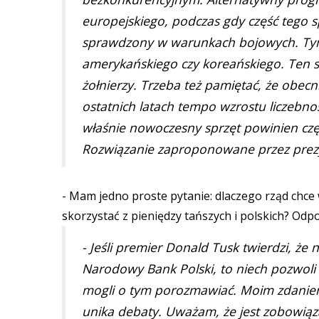
europejskiego, podczas gdy część tego s
sprawdzony w warunkach bojowych. Tymcz
amerykańskiego czy koreańskiego. Ten sp
żołnierzy. Trzeba też pamiętać, że obec
ostatnich latach tempo wzrostu liczebnośc
właśnie nowoczesny sprzęt powinien c
Rozwiązanie zaproponowane przez prezy
- Mam jedno proste pytanie: dlaczego rząd chce
skorzystać z pieniędzy tańszych i polskich? Odpo
- Jeśli premier Donald Tusk twierdzi, że
Narodowy Bank Polski, to niech pozwol
mogli o tym porozmawiać. Moim zdaniem 
unika debaty. Uważam, że jest zobowiąza