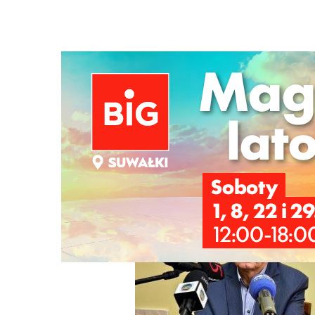
Strona główna
/
Wiadomości
/
Z życia miasta
/
Spór o pro
Ścieżka
nawigacyjna
/
Z ŻYCIA MIASTA
16/03/2026
30 Komentarzy
Spór o program SAFE. "Rozwiązanie pre