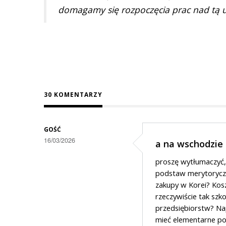
domagamy się rozpoczęcia prac nad tą 
30 KOMENTARZY
GOŚĆ
16/03/2026
a na wschodzie
proszę wytłumaczyć, c
podstaw merytoryczny
zakupy w Korei? Kosz
rzeczywiście tak sz
przedsiębiorstw? Na
mieć elementarne poj