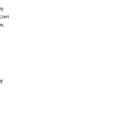
ny
iczeń
e,
ię