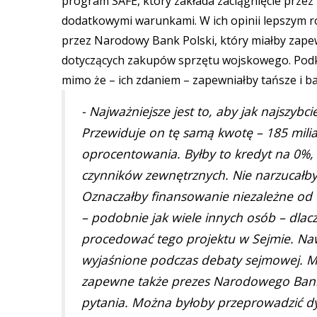
program SAFE, który zakłada zaciągnięcie prze
dodatkowymi warunkami. W ich opinii lepszym r
przez Narodowy Bank Polski, który miałby zape
dotyczących zakupów sprzętu wojskowego. Podkre
mimo że – ich zdaniem – zapewniałby tańsze i ba
- Najważniejsze jest to, aby jak najszyb
Przewiduje on tę samą kwotę – 185 milia
oprocentowania. Byłby to kredyt na 0%
czynników zewnętrznych. Nie narzucałby 
Oznaczałby finansowanie niezależne od
– podobnie jak wiele innych osób – dlac
procedować tego projektu w Sejmie. Naw
wyjaśnione podczas debaty sejmowej. Mó
zapewne także prezes Narodowego Banku
pytania. Można byłoby przeprowadzić dys