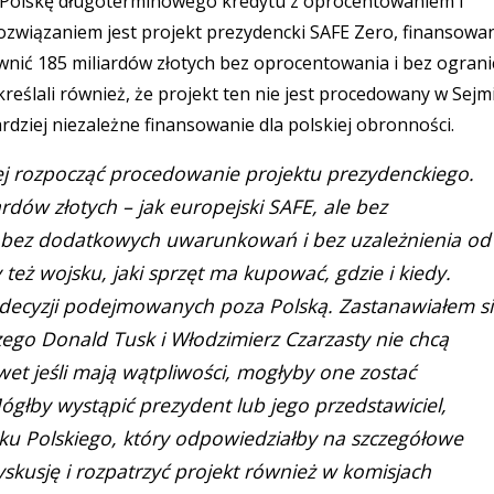
z Polskę długoterminowego kredytu z oprocentowaniem i
ozwiązaniem jest projekt prezydencki SAFE Zero, finansowa
wnić 185 miliardów złotych bez oprocentowania i bez ogran
ślali również, że projekt ten nie jest procedowany w Sejmi
rdziej niezależne finansowanie dla polskiej obronności.
ciej rozpocząć procedowanie projektu prezydenckiego.
rdów złotych – jak europejski SAFE, ale bez
, bez dodatkowych uwarunkowań i bez uzależnienia od
też wojsku, jaki sprzęt ma kupować, gdzie i kiedy.
 decyzji podejmowanych poza Polską. Zastanawiałem s
zego Donald Tusk i Włodzimierz Czarzasty nie chcą
et jeśli mają wątpliwości, mogłyby one zostać
głby wystąpić prezydent lub jego przedstawiciel,
 Polskiego, który odpowiedziałby na szczegółowe
kusję i rozpatrzyć projekt również w komisjach