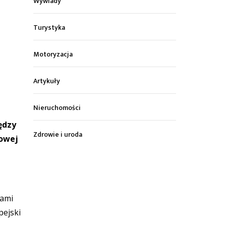
Wywiady
Turystyka
Motoryzacja
Artykuły
Nieruchomości
ędzy
Zdrowie i uroda
sowej
iami
pejski