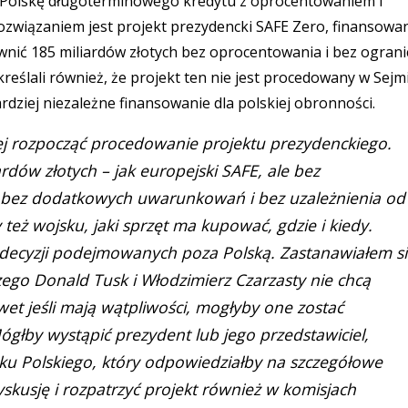
z Polskę długoterminowego kredytu z oprocentowaniem i
ozwiązaniem jest projekt prezydencki SAFE Zero, finansowa
wnić 185 miliardów złotych bez oprocentowania i bez ogran
ślali również, że projekt ten nie jest procedowany w Sejmi
rdziej niezależne finansowanie dla polskiej obronności.
ciej rozpocząć procedowanie projektu prezydenckiego.
rdów złotych – jak europejski SAFE, ale bez
, bez dodatkowych uwarunkowań i bez uzależnienia od
też wojsku, jaki sprzęt ma kupować, gdzie i kiedy.
 decyzji podejmowanych poza Polską. Zastanawiałem s
zego Donald Tusk i Włodzimierz Czarzasty nie chcą
et jeśli mają wątpliwości, mogłyby one zostać
głby wystąpić prezydent lub jego przedstawiciel,
 Polskiego, który odpowiedziałby na szczegółowe
kusję i rozpatrzyć projekt również w komisjach