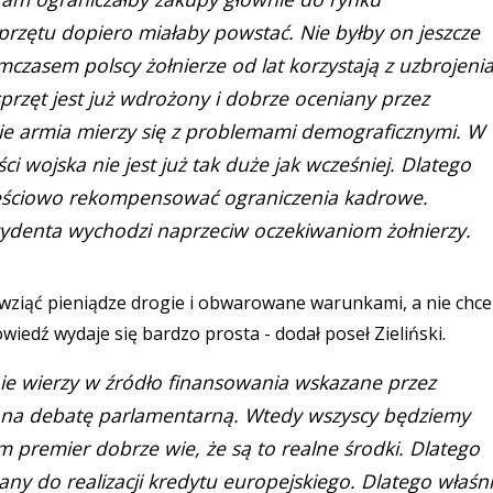
przętu dopiero miałaby powstać. Nie byłby on jeszcze
asem polscy żołnierze od lat korzystają z uzbrojeni
rzęt jest już wdrożony i dobrze oceniany przez
nie armia mierzy się z problemami demograficznymi. W
i wojska nie jest już tak duże jak wcześniej. Dlatego
zęściowo rekompensować ograniczenia kadrowe.
denta wychodzi naprzeciw oczekiwaniom żołnierzy.
 wziąć pieniądze drogie i obwarowane warunkami, a nie chce
wiedź wydaje się bardzo prosta - dodał poseł Zieliński.
 nie wierzy w źródło finansowania wskazane przez
i na debatę parlamentarną. Wtedy wszyscy będziemy
premier dobrze wie, że są to realne środki. Dlatego
ny do realizacji kredytu europejskiego. Dlatego właśn