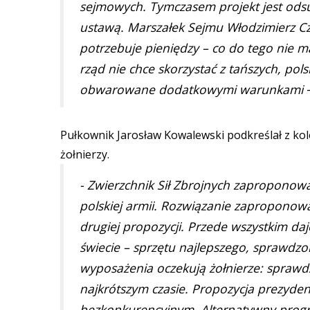
sejmowych. Tymczasem projekt jest od
ustawą. Marszałek Sejmu Włodzimierz Cza
potrzebuje pieniędzy – co do tego nie ma
rząd nie chce skorzystać z tańszych, pols
obwarowane dodatkowymi warunkami
Pułkownik Jarosław Kowalewski podkreślał z ko
żołnierzy.
- Zwierzchnik Sił Zbrojnych zaproponowa
polskiej armii. Rozwiązanie zaproponow
drugiej propozycji. Przede wszystkim d
świecie – sprzętu najlepszego, sprawdzo
wyposażenia oczekują żołnierze: spraw
najkrótszym czasie. Propozycja prezyden
bezkonkurencyjnym. Alternatywny progr