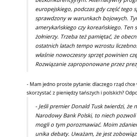
europejskiego, podczas gdy część tego s
sprawdzony w warunkach bojowych. Tymcz
amerykańskiego czy koreańskiego. Ten sp
żołnierzy. Trzeba też pamiętać, że obec
ostatnich latach tempo wzrostu liczebnośc
właśnie nowoczesny sprzęt powinien c
Rozwiązanie zaproponowane przez prezy
- Mam jedno proste pytanie: dlaczego rząd chce
skorzystać z pieniędzy tańszych i polskich? Odpo
- Jeśli premier Donald Tusk twierdzi, że
Narodowy Bank Polski, to niech pozwol
mogli o tym porozmawiać. Moim zdaniem 
unika debaty. Uważam, że jest zobowiąza