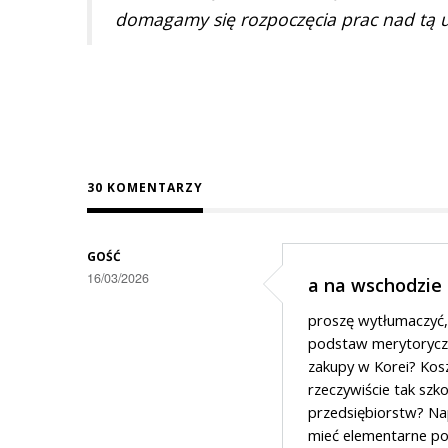
domagamy się rozpoczęcia prac nad tą 
30 KOMENTARZY
GOŚĆ
16/03/2026
a na wschodzie
proszę wytłumaczyć, c
podstaw merytoryczny
zakupy w Korei? Kosz
rzeczywiście tak sz
przedsiębiorstw? Na
mieć elementarne poj