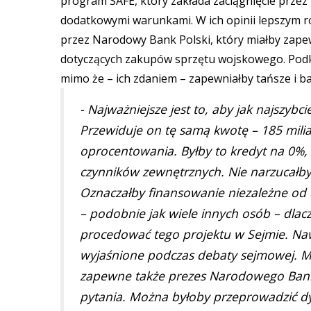
program SAFE, który zakłada zaciągnięcie prze
dodatkowymi warunkami. W ich opinii lepszym r
przez Narodowy Bank Polski, który miałby zape
dotyczących zakupów sprzętu wojskowego. Podkre
mimo że – ich zdaniem – zapewniałby tańsze i ba
- Najważniejsze jest to, aby jak najszyb
Przewiduje on tę samą kwotę – 185 milia
oprocentowania. Byłby to kredyt na 0%
czynników zewnętrznych. Nie narzucałby 
Oznaczałby finansowanie niezależne od
– podobnie jak wiele innych osób – dlac
procedować tego projektu w Sejmie. Naw
wyjaśnione podczas debaty sejmowej. Mó
zapewne także prezes Narodowego Banku
pytania. Można byłoby przeprowadzić dys