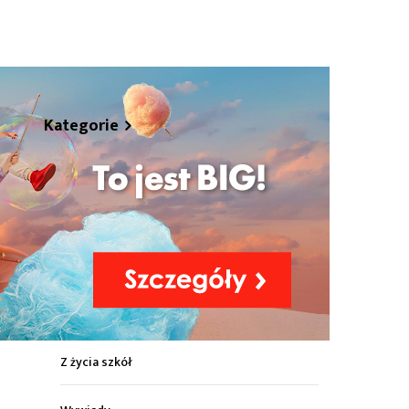
zy"
hare
Kategorie
Z życia miasta
zy"
Sport
Kultura
Wiadomości z regionu
Z życia szkół