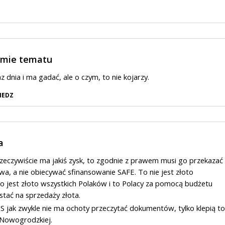
umie tematu
 dnia i ma gadać, ale o czym, to nie kojarzy.
IEDZ
a
i rzeczywiście ma jakiś zysk, to zgodnie z prawem musi go przekazać
a, a nie obiecywać sfinansowanie SAFE. To nie jest złoto
to jest złoto wszystkich Polaków i to Polacy za pomocą budżetu
stać na sprzedaży złota.
iS jak zwykle nie ma ochoty przeczytać dokumentów, tylko klepią to
a Nowogrodzkiej.