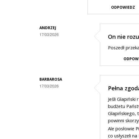
ODPOWIEDZ
ANDRZEJ
17/03/2026
On nie roz
Dodane
Poszedł przekaz
przez
ODPOW
Gość
w
odpowiedzi
BARBAROSA
17/03/2026
Pełna zgod
na
Dodane
a
Jeśli Glapińsk
przez
na
budżetu Państw
Gość
Glapińskiego, 
wschodzie
powinni skorzy
w
bez
Ale posłowie P
odpowiedzi
zmian
co usłyszeli n