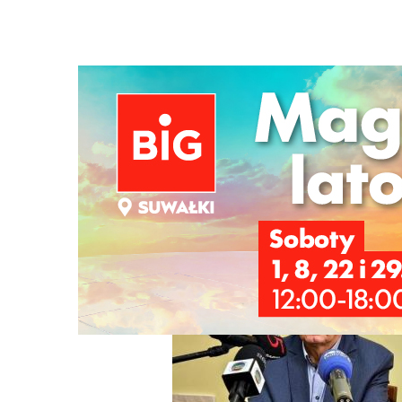
Strona główna
/
Wiadomości
/
Z życia miasta
/
Spór o pro
Ścieżka
nawigacyjna
/
Z ŻYCIA MIASTA
16/03/2026
30 Komentarzy
Spór o program SAFE. "Rozwiązanie pre