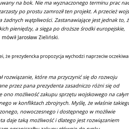
suwany na bok. Nie ma wyznaczonego terminu prac na
rzasty po prostu zamroził ten projekt. A przecież woj
 żadnych wątpliwości. Zastanawiające jest jednak to, 
kich pieniędzy, a sięga po droższe środki europejskie,
- mówił Jarosław Zieliński.
lei, że prezydencka propozycja wychodzi naprzeciw oczekiw
ł rozwiązanie, które ma przyczynić się do rozwoju
ane przez pana prezydenta zasadniczo różni się od
aje ono możliwość zakupu sprzętu wojskowego na cały
nego w konfliktach zbrojnych. Myślę, że właśnie takieg
dzonego, nowoczesnego i dostępnego w możliwie
ta daje taką możliwość i dlatego jest rozwiązaniem
am ograniczałby zakupy głównie do rynku