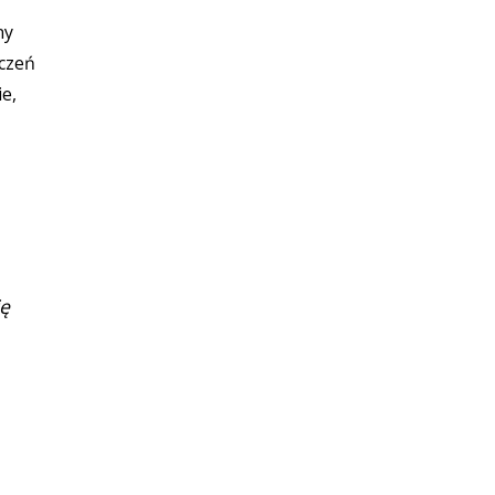
ny
iczeń
e,
ię