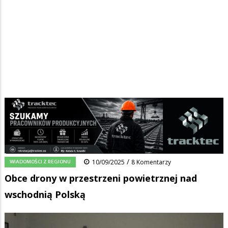
Strona główna
/
Wiadomości
/
Wiadomości z regionu
/
Ścieżka
Obce drony w przestrzeni powietrznej nad wschodnią Polską
nawigacyjna
Facebook
Pinterest
Tumblr
Reddit
Share
0
/
WIADOMOŚCI Z REGIONU
10/09/2025
8 Komentarzy
Obce drony w przestrzeni powietrznej nad
wschodnią Polską