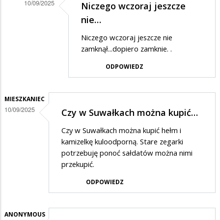
10/09/2025
Niczego wczoraj jeszcze
Dodane
nie…
przez
Niczego wczoraj jeszcze nie
Mateusz
zamknął...dopiero zamknie. .
w
ODPOWIEDZ
odpowiedzi
na
MIESZKANIEC
przypadek
10/09/2025
Czy w Suwałkach można kupić…
Czy w Suwałkach można kupić hełm i
kamizelkę kuloodporną. Stare zegarki
potrzebuję ponoć sałdatów można nimi
przekupić.
ODPOWIEDZ
ANONYMOUS