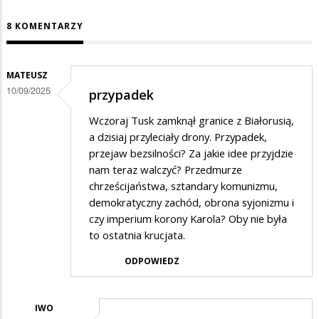
8 KOMENTARZY
MATEUSZ
10/09/2025
przypadek
Wczoraj Tusk zamknął granice z Białorusią,
a dzisiaj przyleciały drony. Przypadek,
przejaw bezsilności? Za jakie idee przyjdzie
nam teraz walczyć? Przedmurze
chrześcijaństwa, sztandary komunizmu,
demokratyczny zachód, obrona syjonizmu i
czy imperium korony Karola? Oby nie była
to ostatnia krucjata.
ODPOWIEDZ
IWO