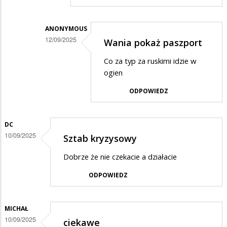
Rosjanie
nie
wiedza
ANONYMOUS
12/09/2025
Wania pokaż paszport
co
Dodane
czynia
Co za typ za ruskimi idzie w
przez
ogien
Anonymous
ODPOWIEDZ
w
odpowiedzi
DC
na
10/09/2025
Sztab kryzysowy
Czy
ty
Dobrze że nie czekacie a działacie
człowieku
ODPOWIEDZ
wiesz,
o…
MICHAŁ
10/09/2025
ciekawe