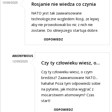
10/09/2025
Rosjanie nie wiedza co czynia
NATO jest tak zaawansowane
technologiczne wzgledem Rosji, ze lepiej
aby nie prowokowali bo nic z nich nie
zostanie. Do silniejszego startuja dobre.
ODPOWIEDZ
ANONYMOUS
12/09/2025
Czy ty człowieku wiesz, o…
Dodane
Czy ty człowieku wiesz, o czym
przez
bredzisz? Zaawansowane NATO...
Anonymous
hahaha! Poza tym odpowiedz sobie
na pytanie, jak można wygrać z
w
mocarstwem atomowym? Czas
odpowiedzi
start!
na
ODPOWIEDZ