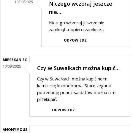
10/09/2025
Niczego wczoraj jeszcze
Dodane
nie…
przez
Niczego wczoraj jeszcze nie
Mateusz
zamknął...dopiero zamknie. .
w
ODPOWIEDZ
odpowiedzi
na
MIESZKANIEC
przypadek
10/09/2025
Czy w Suwałkach można kupić…
Czy w Suwałkach można kupić hełm i
kamizelkę kuloodporną. Stare zegarki
potrzebuję ponoć sałdatów można nimi
przekupić.
ODPOWIEDZ
ANONYMOUS