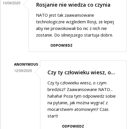
10/09/2025
Rosjanie nie wiedza co czynia
NATO jest tak zaawansowane
technologiczne wzgledem Rosji, ze lepiej
aby nie prowokowali bo nic z nich nie
zostanie. Do silniejszego startuja dobre.
ODPOWIEDZ
ANONYMOUS
12/09/2025
Czy ty człowieku wiesz, o…
Dodane
Czy ty człowieku wiesz, o czym
przez
bredzisz? Zaawansowane NATO...
Anonymous
hahaha! Poza tym odpowiedz sobie
na pytanie, jak można wygrać z
w
mocarstwem atomowym? Czas
odpowiedzi
start!
na
ODPOWIEDZ