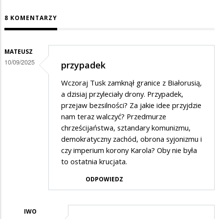
8 KOMENTARZY
MATEUSZ
10/09/2025
przypadek
Wczoraj Tusk zamknął granice z Białorusią,
a dzisiaj przyleciały drony. Przypadek,
przejaw bezsilności? Za jakie idee przyjdzie
nam teraz walczyć? Przedmurze
chrześcijaństwa, sztandary komunizmu,
demokratyczny zachód, obrona syjonizmu i
czy imperium korony Karola? Oby nie była
to ostatnia krucjata.
ODPOWIEDZ
IWO