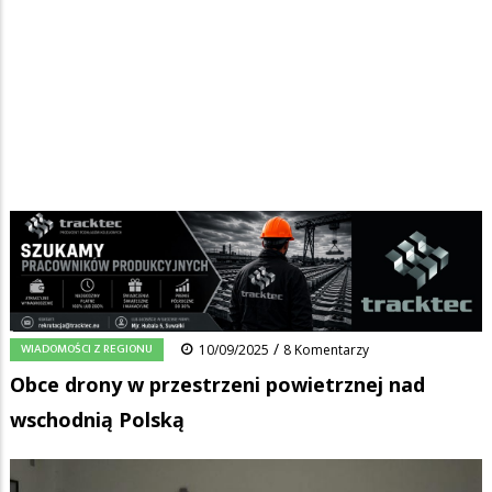
Strona główna
/
Wiadomości
/
Wiadomości z regionu
/
Ścieżka
Obce drony w przestrzeni powietrznej nad wschodnią Polską
nawigacyjna
Facebook
Pinterest
Tumblr
Reddit
Share
0
/
WIADOMOŚCI Z REGIONU
10/09/2025
8 Komentarzy
Obce drony w przestrzeni powietrznej nad
wschodnią Polską