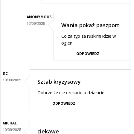
Rosjanie
nie
wiedza
ANONYMOUS
12/09/2025
Wania pokaż paszport
co
Dodane
czynia
Co za typ za ruskimi idzie w
przez
ogien
Anonymous
ODPOWIEDZ
w
odpowiedzi
DC
na
10/09/2025
Sztab kryzysowy
Czy
ty
Dobrze że nie czekacie a działacie
człowieku
ODPOWIEDZ
wiesz,
o…
MICHAŁ
10/09/2025
ciekawe