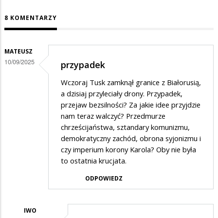
8 KOMENTARZY
MATEUSZ
10/09/2025
przypadek
Wczoraj Tusk zamknął granice z Białorusią,
a dzisiaj przyleciały drony. Przypadek,
przejaw bezsilności? Za jakie idee przyjdzie
nam teraz walczyć? Przedmurze
chrześcijaństwa, sztandary komunizmu,
demokratyczny zachód, obrona syjonizmu i
czy imperium korony Karola? Oby nie była
to ostatnia krucjata.
ODPOWIEDZ
IWO