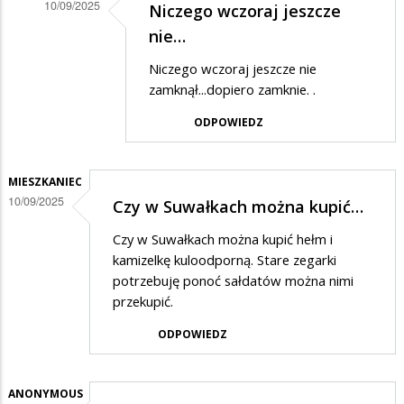
10/09/2025
Niczego wczoraj jeszcze
Dodane
nie…
przez
Niczego wczoraj jeszcze nie
Mateusz
zamknął...dopiero zamknie. .
w
ODPOWIEDZ
odpowiedzi
na
MIESZKANIEC
przypadek
10/09/2025
Czy w Suwałkach można kupić…
Czy w Suwałkach można kupić hełm i
kamizelkę kuloodporną. Stare zegarki
potrzebuję ponoć sałdatów można nimi
przekupić.
ODPOWIEDZ
ANONYMOUS