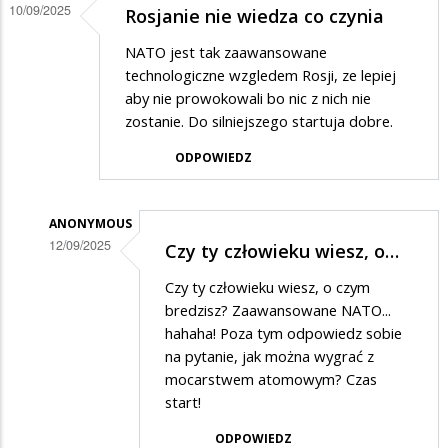
10/09/2025
Rosjanie nie wiedza co czynia
NATO jest tak zaawansowane
technologiczne wzgledem Rosji, ze lepiej
aby nie prowokowali bo nic z nich nie
zostanie. Do silniejszego startuja dobre.
ODPOWIEDZ
ANONYMOUS
12/09/2025
Czy ty człowieku wiesz, o…
Dodane
Czy ty człowieku wiesz, o czym
przez
bredzisz? Zaawansowane NATO...
Anonymous
hahaha! Poza tym odpowiedz sobie
na pytanie, jak można wygrać z
w
mocarstwem atomowym? Czas
odpowiedzi
start!
na
ODPOWIEDZ