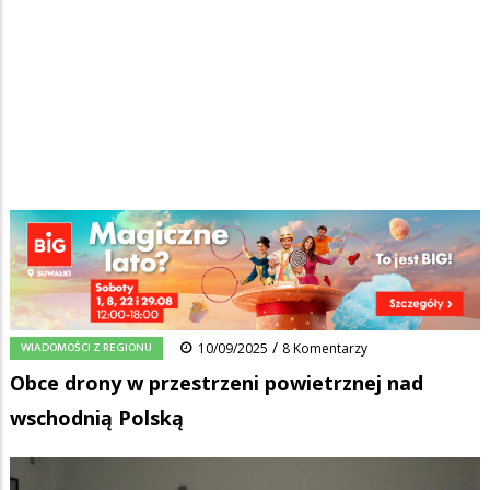
Strona główna
/
Wiadomości
/
Wiadomości z regionu
/
Ścieżka
Obce drony w przestrzeni powietrznej nad wschodnią Polską
nawigacyjna
Facebook
Pinterest
Tumblr
Reddit
Share
0
/
WIADOMOŚCI Z REGIONU
10/09/2025
8 Komentarzy
Obce drony w przestrzeni powietrznej nad
wschodnią Polską