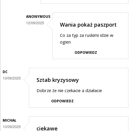
Rosjanie
nie
wiedza
ANONYMOUS
12/09/2025
Wania pokaż paszport
co
Dodane
czynia
Co za typ za ruskimi idzie w
przez
ogien
Anonymous
ODPOWIEDZ
w
odpowiedzi
DC
na
10/09/2025
Sztab kryzysowy
Czy
ty
Dobrze że nie czekacie a działacie
człowieku
ODPOWIEDZ
wiesz,
o…
MICHAŁ
10/09/2025
ciekawe