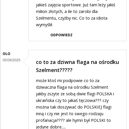
jakieś zajęcia sportowe. Już tam leży jakiś
milion złotych, a ile to zarobi dla
Szelmentu, czyżby nic. Co to za idiota
wymyślił.
ODPOWIEDZ
OLO
05/09/2025
co to za dziwna flaga na ośrodku
Szelment?????
może ktoś mi podpowie co to za
dziwaczna flaga na ośrodku Szelment
jakby zszyte ze sobą dwie flagi POLSKA i
ukraińska czy to jakaś tęczowa??? czy
można tak doszywać do POLSKIEJ flagi
inną i czy nie jest to swego rodzaju
profanacja???? ale hymn był POLSKI to
jedyne dobre.....