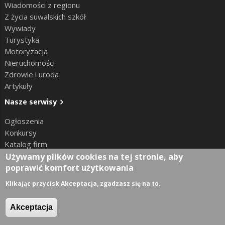
Wiadomości z regionu
Z życia suwalskich szkół
Wywiady
Turystyka
Motoryzacja
Nieruchomości
Zdrowie i uroda
Artykuły
Nasze serwisy
Ogłoszenia
Konkursy
Katalog firm
Informator medyczny
Używamy plików cookies na tej stronie, aby
poprawić komfort użytkowania
Klikając przycisk Akceptacja, zgadzasz się na to.
Kontakt
Akceptacja
Redakcja:
Suwalski Serwis Informacyjny ul. Kościuszki