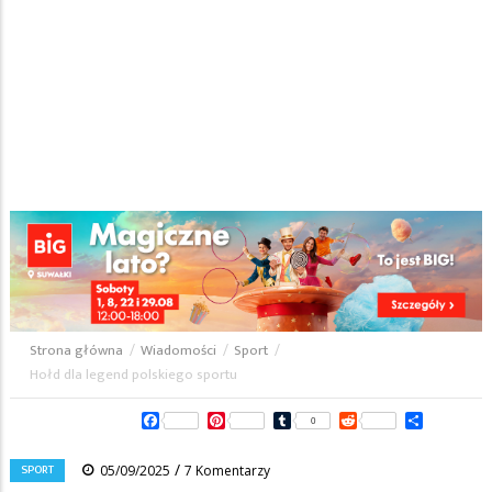
Strona główna
/
Wiadomości
/
Sport
/
Ścieżka
Hołd dla legend polskiego sportu
nawigacyjna
Facebook
Pinterest
Tumblr
Reddit
Share
0
/
SPORT
05/09/2025
7 Komentarzy