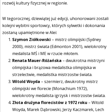
rozwój kultury fizycznej w regionie.
W tegorocznej, dziewiątej już edycji, uhonorowani zostali
kolejni wybitni sportowcy, których sylwetki i dokonania
zostaną upamiętnione w Alei:
Szymon Ziółkowski
– mistrz olimpijski (Sydney
2000), mistrz świata (Edmonton 2001), wielokrotny
medalista MŚ i ME w rzucie młotem.
Renata Mauer-Różańska
– dwukrotna mistrzyni
olimpijska i brązowa medalistka olimpijska w
strzelectwie, medalistka mistrzostw świata.
Witold Woyda
– szermierz, dwukrotny mistrz
olimpijski we florecie (Monachium 1972),
wielokrotny medalista igrzysk i mistrzostw świata.
Złota drużyna florecistów z 1972 roku
– Witold
Woyda, Marek Dąbrowski, Jerzy Kaczmarek, Lech