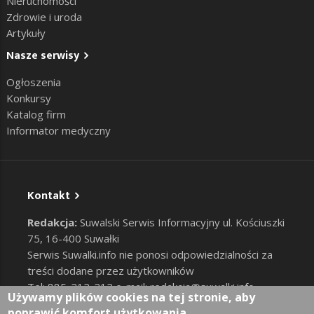
Nieruchomości
Zdrowie i uroda
Artykuły
Nasze serwisy
Ogłoszenia
Konkursy
Katalog firm
Informator medyczny
Kontakt
Redakcja:
Suwalski Serwis Informacyjny ul. Kościuszki
75, 16-400 Suwałki
Serwis Suwalki.info nie ponosi odpowiedzialności za
treści dodane przez użytkowników
Tel: 885-212-212 e-mail:
redakcja@suwalki.info
,
Używamy plików cookies na tej stronie, aby
reklama@suwalki.info
poprawić komfort użytkowania