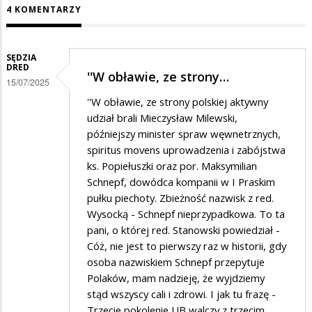
4 KOMENTARZY
SĘDZIA
DRED
''W obławie, ze strony…
15/07/2025
''W obławie, ze strony polskiej aktywny
udział brali Mieczysław Milewski,
późniejszy minister spraw węwnetrznych,
spiritus movens uprowadzenia i zabójstwa
ks. Popiełuszki oraz por. Maksymilian
Schnepf, dowódca kompanii w I Praskim
pułku piechoty. Zbieżność nazwisk z red.
Wysocką - Schnepf nieprzypadkowa. To ta
pani, o której red. Stanowski powiedział -
Cóż, nie jest to pierwszy raz w historii, gdy
osoba nazwiskiem Schnepf przepytuje
Polaków, mam nadzieję, że wyjdziemy
stąd wszyscy cali i zdrowi. I jak tu frazę -
Trzecie pokolenie UB walczy z trzecim