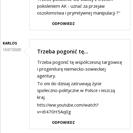
pokoleniem AK - uznać za przejaw
oszołomstwa i prymitywnej manipulacji ?''
ODPOWIEDZ
KARLOS
15/07/2025
Trzeba pogonić tę…
Trzeba pogonić tę współczesną targowicę
i progeniturę niemiecko-sowieckiej
agentury.
To oni do dzisiaj zatruwają życie
społeczno-polityczne w Polsce i niszczą
kraj.
htts://ww.youtube.com/watch?
v=dI470H5Aq0g
ODPOWIEDZ