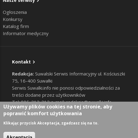
Nasze serwisy
Ogłoszenia
Konkursy
Katalog firm
Informator medyczny
Kontakt
Redakcja:
Suwalski Serwis Informacyjny ul. Kościuszki
75, 16-400 Suwałki
Serwis Suwalki.info nie ponosi odpowiedzialności za
treści dodane przez użytkowników
Tel: 885-212-212 e-mail:
redakcja@suwalki.info
,
Używamy plików cookies na tej stronie, aby
reklama@suwalki.info
poprawić komfort użytkowania
RODO
|
Cookies
Zaloguj
Klikając przycisk Akceptacja, zgadzasz się na to.
User account menu
Akceptacja