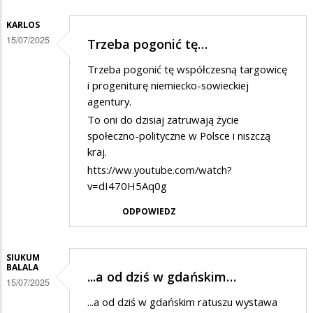
KARLOS
15/07/2025
Trzeba pogonić tę…
Trzeba pogonić tę współczesną targowicę
i progeniturę niemiecko-sowieckiej
agentury.
To oni do dzisiaj zatruwają życie
społeczno-polityczne w Polsce i niszczą
kraj.
htts://ww.youtube.com/watch?
v=dI470H5Aq0g
ODPOWIEDZ
SIUKUM
BALALA
...a od dziś w gdańskim…
15/07/2025
...a od dziś w gdańskim ratuszu wystawa