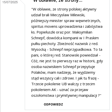
''W obławie, ze strony…
15/07/2025
''W obławie, ze strony polskiej aktywny
udział brali Mieczysław Milewski,
późniejszy minister spraw węwnetrznych,
spiritus movens uprowadzenia i zabójstwa
ks. Popiełuszki oraz por. Maksymilian
Schnepf, dowódca kompanii w I Praskim
pułku piechoty. Zbieżność nazwisk z red.
Wysocką - Schnepf nieprzypadkowa. To ta
pani, o której red. Stanowski powiedział -
Cóż, nie jest to pierwszy raz w historii, gdy
osoba nazwiskiem Schnepf przepytuje
Polaków, mam nadzieję, że wyjdziemy
stąd wszyscy cali i zdrowi. I jak tu frazę -
Trzecie pokolenie UB walczy z trzecim
pokoleniem AK - uznać za przejaw
oszołomstwa i prymitywnej manipulacji ?''
ODPOWIEDZ