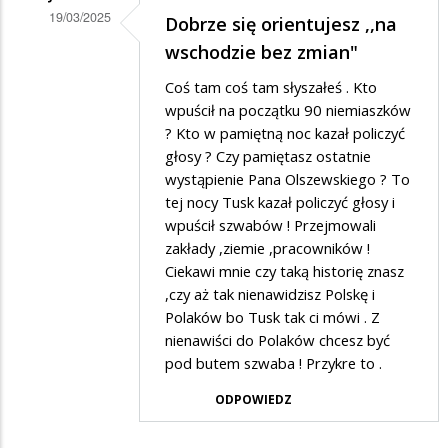
19/03/2025
Dobrze się orientujesz ,,na
Dodane
wschodzie bez zmian"
przez
Coś tam coś tam słyszałeś . Kto
Gość
wpuścił na początku 90 niemiaszków
w
? Kto w pamiętną noc kazał policzyć
głosy ? Czy pamiętasz ostatnie
odpowiedzi
wystąpienie Pana Olszewskiego ? To
na
tej nocy Tusk kazał policzyć głosy i
a
wpuścił szwabów ! Przejmowali
na
zakłady ,ziemie ,pracowników !
Ciekawi mnie czy taką historię znasz
wschodzie
,czy aż tak nienawidzisz Polskę i
bez
Polaków bo Tusk tak ci mówi . Z
zmian
nienawiści do Polaków chcesz być
pod butem szwaba ! Przykre to .
ODPOWIEDZ