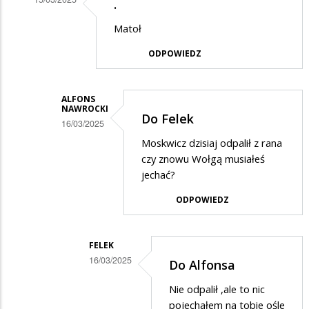
.
Dodane
Matoł
przez
ODPOWIEDZ
Anonymous
w
odpowiedzi
ALFONS
NAWROCKI
Do Felek
na
16/03/2025
1939r.
Dodane
Moskwicz dzisiaj odpalił z rana
Ribbentrop
czy znowu Wołgą musiałeś
przez
jechać?
-
Felek
Mołotow
ODPOWIEDZ
w
odpowiedzi
na
FELEK
16/03/2025
.
Do Alfonsa
Dodane
Nie odpalił ,ale to nic
przez
pojechałem na tobie ośle