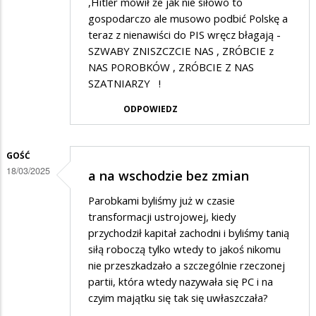
,Hitler mówił że jak nie siłowo to
gospodarczo ale musowo podbić Polskę a
teraz z nienawiści do PIS wręcz błagają -
SZWABY ZNISZCZCIE NAS , ZRÓBCIE z
NAS POROBKÓW , ZRÓBCIE Z NAS
SZATNIARZY !
ODPOWIEDZ
GOŚĆ
18/03/2025
a na wschodzie bez zmian
Parobkami byliśmy już w czasie
transformacji ustrojowej, kiedy
przychodził kapitał zachodni i byliśmy tanią
siłą roboczą tylko wtedy to jakoś nikomu
nie przeszkadzało a szczególnie rzeczonej
partii, która wtedy nazywała się PC i na
czyim majątku się tak się uwłaszczała?