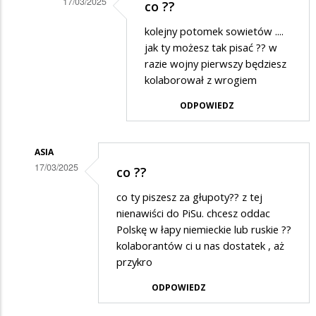
17/03/2025
co ??
Dodane
kolejny potomek sowietów ....
przez
jak ty możesz tak pisać ?? w
Alfons
razie wojny pierwszy będziesz
kolaborował z wrogiem
Nawrocki
w
ODPOWIEDZ
odpowiedzi
na
ASIA
W
17/03/2025
co ??
punkt!
Dodane
co ty piszesz za głupoty?? z tej
Przypominam
przez
nienawiści do PiSu. chcesz oddac
też
Anonymous
Polskę w łapy niemieckie lub ruskie ??
kolaborantów ci u nas dostatek , aż
ten…
w
przykro
odpowiedzi
ODPOWIEDZ
na
1939r.