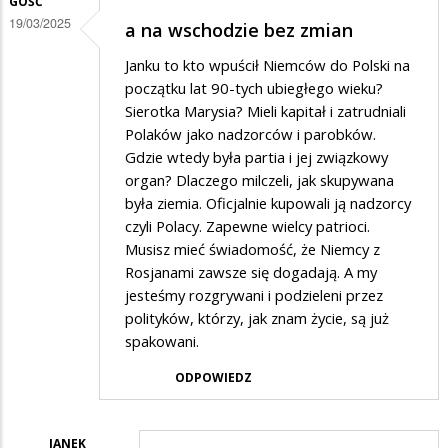
GOŚĆ
19/03/2025
a na wschodzie bez zmian
Janku to kto wpuścił Niemców do Polski na
początku lat 90-tych ubiegłego wieku?
Sierotka Marysia? Mieli kapitał i zatrudniali
Polaków jako nadzorców i parobków.
Gdzie wtedy była partia i jej związkowy
organ? Dlaczego milczeli, jak skupywana
była ziemia. Oficjalnie kupowali ją nadzorcy
czyli Polacy. Zapewne wielcy patrioci.
Musisz mieć świadomość, że Niemcy z
Rosjanami zawsze się dogadają. A my
jesteśmy rozgrywani i podzieleni przez
polityków, którzy, jak znam życie, są już
spakowani.
ODPOWIEDZ
JANEK