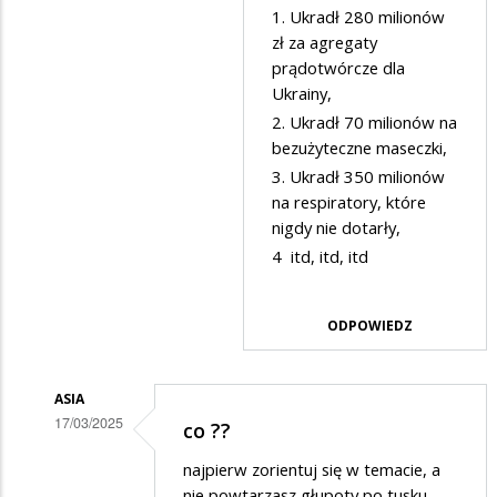
1. Ukradł 280 milionów
przez
zł za agregaty
Asia
prądotwórcze dla
w
Ukrainy,
odpowiedzi
2. Ukradł 70 milionów na
na
bezużyteczne maseczki,
3. Ukradł 350 milionów
co
na respiratory, które
??
nigdy nie dotarły,
4 itd, itd, itd
ODPOWIEDZ
ASIA
17/03/2025
co ??
Dodane
najpierw zorientuj się w temacie, a
przez
nie powtarzasz głupoty po tusku....