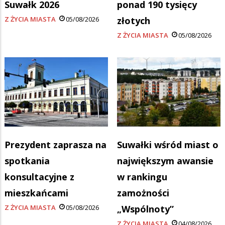
Suwałk 2026
ponad 190 tysięcy
Z ŻYCIA MIASTA
05/08/2026
złotych
Z ŻYCIA MIASTA
05/08/2026
Prezydent zaprasza na
Suwałki wśród miast o
spotkania
największym awansie
konsultacyjne z
w rankingu
mieszkańcami
zamożności
Z ŻYCIA MIASTA
05/08/2026
„Wspólnoty”
Z ŻYCIA MIASTA
04/08/2026