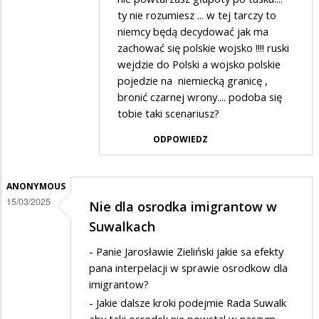
Didi
ty nie rozumiesz ... w tej tarczy to
niemcy będą decydować jak ma
w
zachować się polskie wojsko !!!! ruski
odpowiedzi
wejdzie do Polski a wojsko polskie
na
pojedzie na niemiecką granicę ,
Wstyd
bronić czarnej wrony.... podoba się
tobie taki scenariusz?
ODPOWIEDZ
ANONYMOUS
15/03/2025
Nie dla osrodka imigrantow w
Suwalkach
- Panie Jarosławie Zieliński jakie sa efekty
pana interpelacji w sprawie osrodkow dla
imigrantow?
- Jakie dalsze kroki podejmie Rada Suwalk