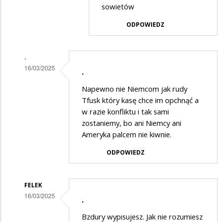
Idiota
sowietów
ODPOWIEDZ
.
16/03/2025
.
Dodane
Napewno nie Niemcom jak rudy
przez
Tfusk który kasę chce im opchnąć a
Didi
w razie konfliktu i tak sami
zostaniemy, bo ani Niemcy ani
w
Ameryka palcem nie kiwnie.
odpowiedzi
ODPOWIEDZ
na
Wstyd
FELEK
16/03/2025
.
Dodane
Bzdury wypisujesz. Jak nie rozumiesz