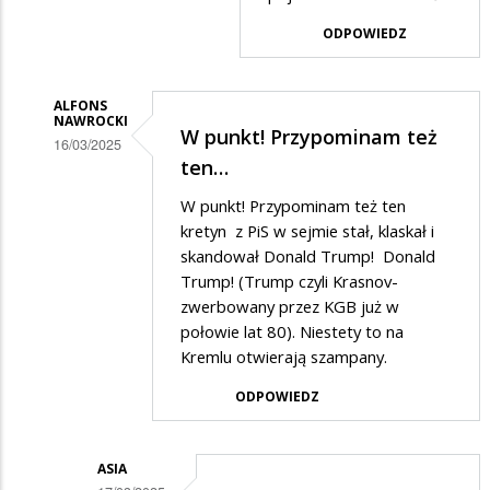
Alfons
ODPOWIEDZ
Nawrocki
w
ALFONS
odpowiedzi
NAWROCKI
W punkt! Przypominam też
na
16/03/2025
ten…
Dodane
Do
W punkt! Przypominam też ten
przez
Felek
kretyn z PiS w sejmie stał, klaskał i
Anonymous
skandował Donald Trump! Donald
w
Trump! (Trump czyli Krasnov-
odpowiedzi
zwerbowany przez KGB już w
połowie lat 80). Niestety to na
na
Kremlu otwierają szampany.
1939r.
Ribbentrop
ODPOWIEDZ
-
Mołotow
ASIA