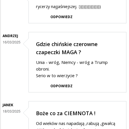
w
rycerzy najjaśniejszej. :)))))))))))))))
Suwalkach
ODPOWIEDZ
ANDRZEJ
16/03/2025
Gdzie chińskie czerowne
czapeczki MAGA ?
Unia - wróg, Niemcy - wróg a Trump
obroni.
Serio w to wierzycie ?
ODPOWIEDZ
JANEK
18/03/2025
Boże co za CIEMNOTA !
Od wieków nas napadają ,rabują ,gwałcą