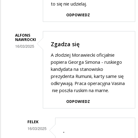
przez
to się nie udzielaj.
Didi
ODPOWIEDZ
w
odpowiedzi
ALFONS
na
NAWROCKI
Zgadza się
Wstyd
16/03/2025
Dodane
A złodziej Morawiecki oficjalnie
popiera Georga Simona - ruskiego
przez
kandydata na stanowisko
Didi
prezydenta Rumunii, karty same się
w
odkrywają. Praca operacyjna Vasina
nie poszła ruskim na marne.
odpowiedzi
na
ODPOWIEDZ
Wstyd
FELEK
16/03/2025
.
Dodane