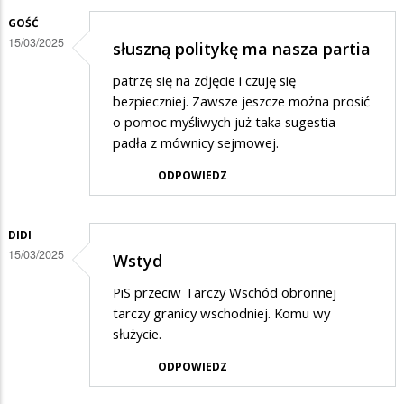
Ribbentrop
GOŚĆ
15/03/2025
-
słuszną politykę ma nasza partia
Mołotow
patrzę się na zdjęcie i czuję się
bezpieczniej. Zawsze jeszcze można prosić
o pomoc myśliwych już taka sugestia
padła z mównicy sejmowej.
ODPOWIEDZ
DIDI
15/03/2025
Wstyd
PiS przeciw Tarczy Wschód obronnej
tarczy granicy wschodniej. Komu wy
służycie.
ODPOWIEDZ