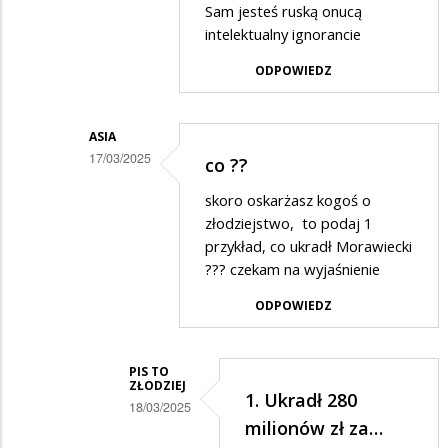
Sam jesteś ruską onucą
przez
intelektualny ignorancie
Alfons
ODPOWIEDZ
Nawrocki
w
ASIA
odpowiedzi
17/03/2025
co ??
na
Dodane
Zgadza
skoro oskarżasz kogoś o
przez
złodziejstwo, to podaj 1
się
Alfons
przykład, co ukradł Morawiecki
??? czekam na wyjaśnienie
Nawrocki
w
ODPOWIEDZ
odpowiedzi
na
PIS TO
ZŁODZIEJ
Zgadza
1. Ukradł 280
18/03/2025
się
milionów zł za…
Dodane