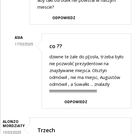
aby taki osrodek nie powstal w naszym
miescie?
ODPOWIEDZ
ASIA
17/03/2025
co ??
Dodane
dziwne te żale do p[osła, trzeba było
przez
nie pozwolić prezydentowi na
Anonymous
znajdywanie miejsca. Olsztyn
odmówił , nie ma miejsc, Augustów
w
odmówił , a Suwałki ... znalazly
odpowiedzi
!!!!!!!!!!!!!!!!!!!!!!!!!!!!!!!!!!!!!!!!!!!!!!!!!!!!!
na
ODPOWIEDZ
Nie
dla
osrodka
ALONZO
MORDZIATY
Trzech
imigrantow
15/03/2025