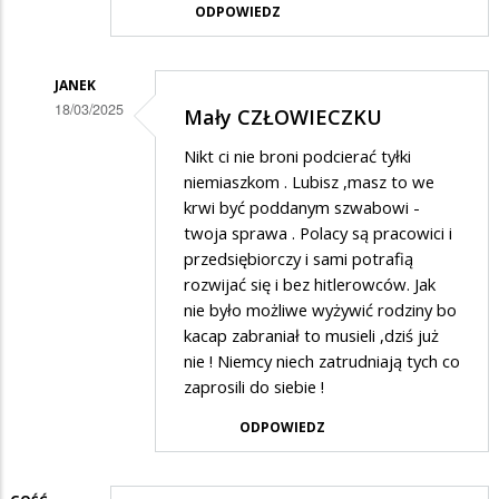
ODPOWIEDZ
JANEK
18/03/2025
Mały CZŁOWIECZKU
Dodane
Nikt ci nie broni podcierać tyłki
przez
niemiaszkom . Lubisz ,masz to we
Gość
krwi być poddanym szwabowi -
twoja sprawa . Polacy są pracowici i
w
przedsiębiorczy i sami potrafią
odpowiedzi
rozwijać się i bez hitlerowców. Jak
na
nie było możliwe wyżywić rodziny bo
a
kacap zabraniał to musieli ,dziś już
nie ! Niemcy niech zatrudniają tych co
na
zaprosili do siebie !
wschodzie
ODPOWIEDZ
bez
zmian