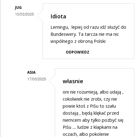
JUG
15/03/2025
Idiota
Dodane
Lemingu, lepiej od razu idź służyć do
przez
Bundeswery. Ta tarcza nie ma nic
Didi
wspólnego z obroną Polski
w
ODPOWIEDZ
odpowiedzi
na
ASIA
Wstyd
17/03/2025
własnie
Dodane
oni nie rozumieją, albo udają ,
przez
cokolwiek nie zrobi, czy nie
Jug
powie ktoś z PiSu to szału
dostają , będą klękać przed
w
niemcem aby tylko pozbyć się
odpowiedzi
PiSu .... ludzie z klapkami na
na
oczach, albo pokolenie