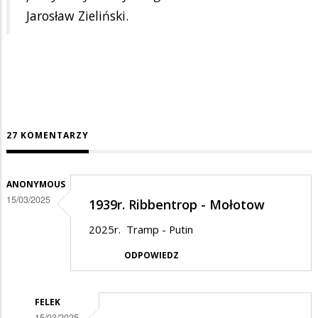
Jarosław Zieliński.
27 KOMENTARZY
ANONYMOUS
15/03/2025
1939r. Ribbentrop - Mołotow
2025r. Tramp - Putin
ODPOWIEDZ
FELEK
15/03/2025