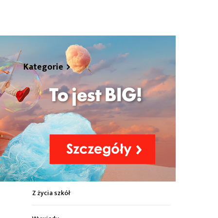
hare
Kategorie
Z życia miasta
Sport
Kultura
Wiadomości z regionu
Z życia szkół