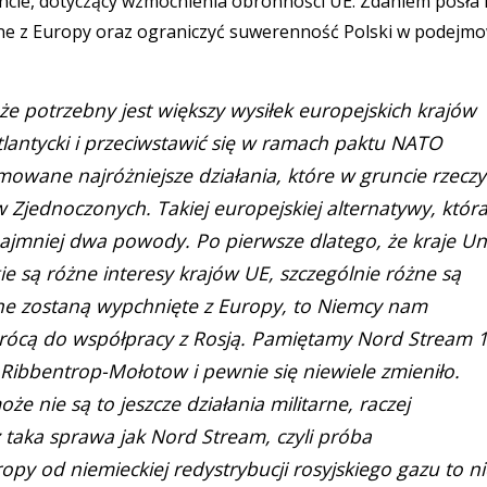
ncie, dotyczący wzmocnienia obronności UE. Zdaniem posła 
one z Europy oraz ograniczyć suwerenność Polski w podejm
i, że potrzebny jest większy wysiłek europejskich krajów
antycki i przeciwstawić się w ramach paktu NATO
mowane najróżniejsze działania, które w gruncie rzeczy
Zjednoczonych. Takiej europejskiej alternatywy, któr
ajmniej dwa powody. Po pierwsze dlatego, że kraje Uni
ie są różne interesy krajów UE, szczególnie różne są
zone zostaną wypchnięte z Europy, to Niemcy nam
rócą do współpracy z Rosją. Pamiętamy Nord Stream 1
Ribbentrop-Mołotow i pewnie się niewiele zmieniło.
że nie są to jeszcze działania militarne, raczej
ż taka sprawa jak Nord Stream, czyli próba
py od niemieckiej redystrybucji rosyjskiego gazu to ni