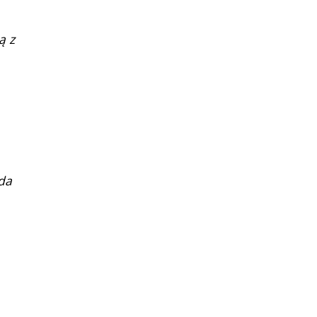
ą z
lda