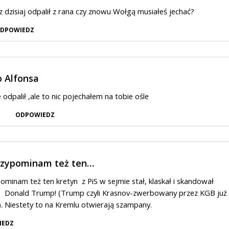
 dzisiaj odpalił z rana czy znowu Wołgą musiałeś jechać?
DPOWIEDZ
 Alfonsa
 odpalił ,ale to nic pojechałem na tobie ośle
ODPOWIEDZ
rzypominam też ten…
ominam też ten kretyn z PiS w sejmie stał, klaskał i skandował
 Donald Trump! (Trump czyli Krasnov-zwerbowany przez KGB już
). Niestety to na Kremlu otwierają szampany.
IEDZ