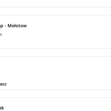
op - Mołotow
n
IEDZ
ek