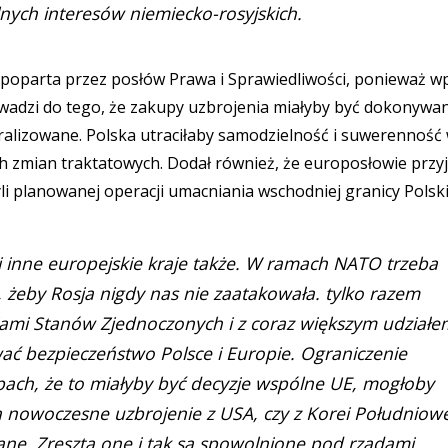
nych interesów niemiecko-rosyjskich.
yć poparta przez posłów Prawa i Sprawiedliwości, ponieważ w
owadzi do tego, że zakupy uzbrojenia miałyby być dokonywa
ntralizowane. Polska utraciłaby samodzielność i suwerenność
ch zmian traktatowych. Dodał również, że europosłowie przyj
 planowanej operacji umacniania wschodniej granicy Polski
 inne europejskie kraje także. W ramach NATO trzeba
, żeby Rosja nigdy nas nie zaatakowała. tylko razem
cjami Stanów Zjednoczonych i z coraz większym udziałe
ć bezpieczeństwo Polsce i Europie. Ograniczenie
pach, że to miałyby być decyzje wspólne UE, mogłoby
nowoczesne uzbrojenie z USA, czy z Korei Południowe
. Zresztą one i tak są spowolnione pod rządami