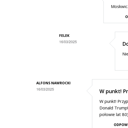
Dodane
1939r.
Moskwicz
przez
Ribbentrop
O
Felek
-
w
Mołotow
odpowiedzi
FELEK
16/03/2025
Do
na
Dodane
.
Nie
przez
Alfons
Nawrocki
w
ALFONS NAWROCKI
16/03/2025
W punkt! P
odpowiedzi
Dodane
na
W punkt! Przyp
przez
Do
Donald Trump!
Anonymous
połowie lat 80
Felek
w
ODPOW