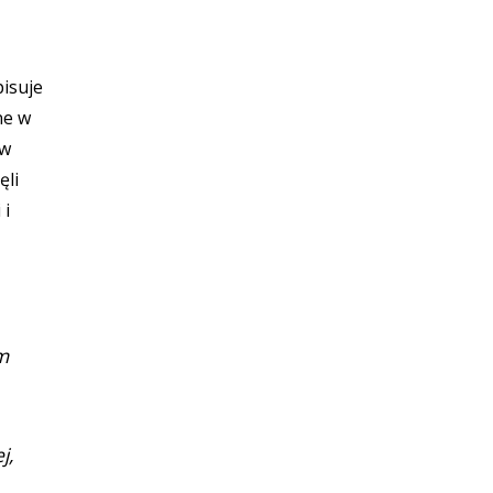
pisuje
ne w
 w
ęli
 i
m
j,