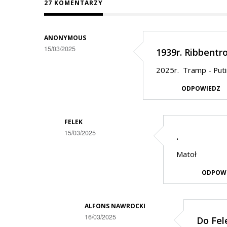
27 KOMENTARZY
ANONYMOUS
15/03/2025
1939r. Ribbentr
2025r. Tramp - Puti
ODPOWIEDZ
FELEK
15/03/2025
.
Dodane
Matoł
przez
ODPOW
Anonymous
w
odpowiedzi
ALFONS NAWROCKI
16/03/2025
Do Fel
na