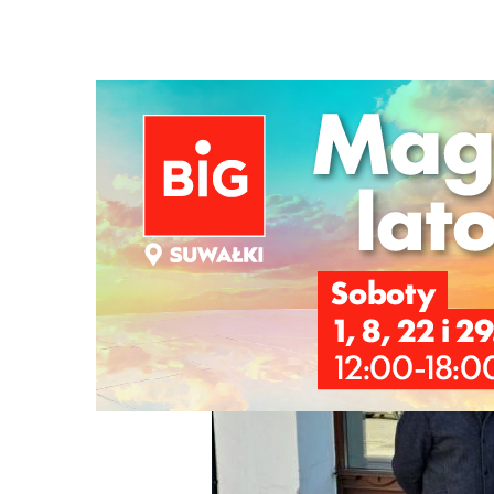
Strona główna
/
Wiadomości
/
Z życia miasta
/
"Jeżeli US
Ścieżka
nawigacyjna
/
Z ŻYCIA MIASTA
15/03/2025
27 Komentarzy
"Jeżeli USA zostanie wypchnięte z Euro