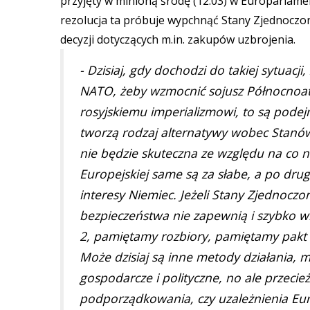
przyjęty w minioną środę (12.03) w Europarlame
rezolucja ta próbuje wypchnąć Stany Zjednocz
decyzji dotyczących m.in. zakupów uzbrojenia.
- Dzisiaj, gdy dochodzi do takiej sytuacj
NATO, żeby wzmocnić sojusz Północnoatl
rosyjskiemu imperializmowi, to są podej
tworzą rodzaj alternatywy wobec Stanów 
nie będzie skuteczna ze względu na co n
Europejskiej same są za słabe, a po drug
interesy Niemiec. Jeżeli Stany Zjednoc
bezpieczeństwa nie zapewnią i szybko w
2, pamiętamy rozbiory, pamiętamy pakt 
Może dzisiaj są inne metody działania, mo
gospodarcze i polityczne, no ale przecie
podporządkowania, czy uzależnienia Euro