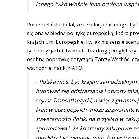
innego tylko właśnie inna odsłona wspól
Poseł Zieliński dodał, że rezolucja nie mogła b
się ona w błędną politykę europejską, która pr
krajach Unii Europejskiej i w jakimś sensie sce
tych decyzjach. Otwiera to też drogę do głębszy
osobną poprawkę dotyczącą Tarczy Wschód, czyli
wschodniej flanki NATO.
-
Polska musi być krajem samodzielnym i
budować siłę odstraszania i obrony taką
sojusz Transatlantycki, a więc z gwaran
krajów europejskich, może zagwarantowa
suwerenności Polski na przykład w zaku
spowodować, że kontrakty zakupowe na 
mogłyby być wyhamowane lub wstrzymane