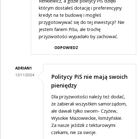
Renkiewicz, a gdzie politycy PiS dzięki
którym dostałeś dotację i preferencyjny
kredyt na te budowę i mogłeś
przygotowywać się do tej inwestycji? Nie
jestem fanem PiSu, ale trochę
przyzwoitości wypadało by zachować.
ODPOWIEDZ
ADRIAN1
13/11/2024
Politycy PiS nie mają swoich
Dodane
pieniędzy
przez
Dla przyzwoitości należy też dodać,
Gość
że zabierali wszystkim samorządom,
w
ale dawali tylko swoim- Czyżew,
Wysokie Mazowieckie, łomżyńskie.
odpowiedzi
Za nasze jeździli z tekturowymi
na
czekami, nie za swoje.
Renkiewicz,