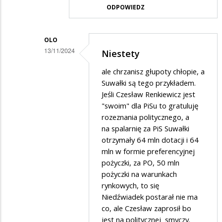
ODPOWIEDZ
a
gdzie
politycy…
OLO
13/11/2024
Niestety
Dodane
ale chrzanisz głupoty chłopie, a
przez
Suwałki są tego przykładem.
Adrian1
Jeśli Czesław Renkiewicz jest
"swoim" dla PiSu to gratuluję
w
rozeznania politycznego, a
odpowiedzi
na spalarnię za PiS Suwałki
na
otrzymały 64 mln dotacji i 64
Politycy
mln w formie preferencyjnej
pożyczki, za PO, 50 mln
PiS
pożyczki na warunkach
nie
rynkowych, to się
mają
Niedźwiadek postarał nie ma
swoich
co, ale Czesław zaprosił bo
jest na politycznej smyczy.