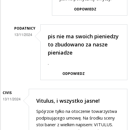
pieniędzy
ODPOWIEDZ
PODATNICY
13/11/2024
pis nie ma swoich pieniedzy
Dodane
to zbudowano za nasze
przez
pieniadze
Gość
.
w
ODPOWIEDZ
odpowiedzi
na
CIVIS
Renkiewicz,
13/11/2024
Vitulus, i wszystko jasne!
a
gdzie
Spójrzcie tylko na otoczenie towarzystwa
podpisującego umowę. Na środku sceny
politycy…
stoi baner z wielkim napisem: VITULUS.