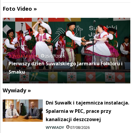
Foto Video »
KULTURA
11/07/2026
Budka Suflera zagrała na Suwałki Blues Festival
Wywiady »
Dni Suwałk i tajemnicza instalacja.
Spalarnia w PEC, prace przy
kanalizacji deszczowej
WYWIADY
07/08/2026