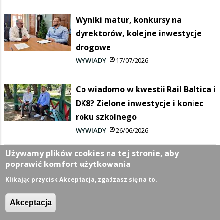
Wyniki matur, konkursy na
dyrektorów, kolejne inwestycje
drogowe
WYWIADY
17/07/2026
Co wiadomo w kwestii Rail Baltica i
DK8? Zielone inwestycje i koniec
roku szkolnego
WYWIADY
26/06/2026
Używamy plików cookies na tej stronie, aby
Największa inwestycja w historii
poprawić komfort użytkowania
Suwałk i Budżet Obywatelski -
Klikając przycisk Akceptacja, zgadzasz się na to.
Videopodcast z Ratusza
WYWIADY
03/06/2026
Akceptacja