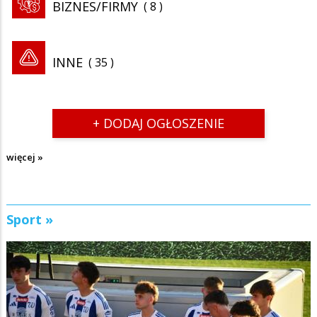
BIZNES/FIRMY
8
INNE
35
+ DODAJ OGŁOSZENIE
więcej »
Sport »