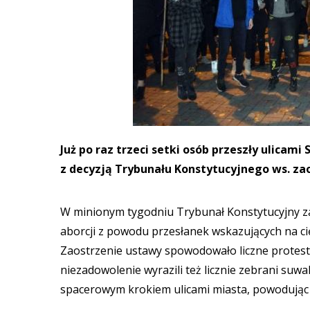
Już po raz trzeci setki osób przeszły ulica
z decyzją Trybunału Konstytucyjnego ws. za
W minionym tygodniu Trybunał Konstytucyjny z
aborcji z powodu przesłanek wskazujących na cię
Zaostrzenie ustawy spowodowało liczne protesty 
niezadowolenie wyrazili też licznie zebrani suwal
spacerowym krokiem ulicami miasta, powodują