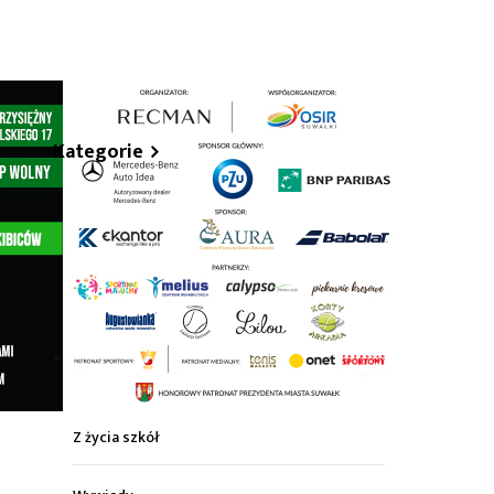
hare
Kategorie
Z życia miasta
Sport
Kultura
Wiadomości z regionu
Z życia szkół