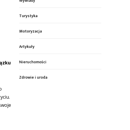
Wywiady
Turystyka
Motoryzacja
Artykuły
Nieruchomości
iązku
Zdrowie i uroda
o
yciu.
 swoje