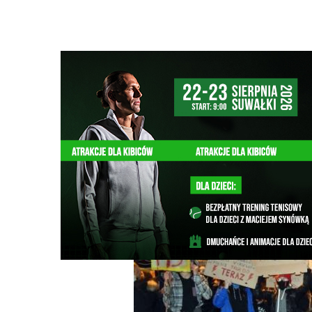
Strona główna
/
Wiadomości
/
Z życia miasta
/
Kolejny pr
Ścieżka
nawigacyjna
/
Z ŻYCIA MIASTA
28/10/2020
23 Komentarzy
Kolejny protest na ulicach Suwałk