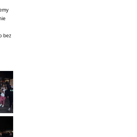
cemy
nie
o bez