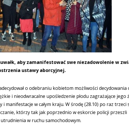
mi Suwałk, aby zamanifestować swe niezadowolenie w zw
ostrzenia ustawy aborcyjnej.
adecydował o odebraniu kobietom możliwości decydowania 
żkie i nieodwracalne upośledzenie płodu zagrażające jego ż
i manifestacje w całym kraju. W środę (28.10) po raz trzeci
czanie, którzy tak jak poprzednio w eskorcie policji przeszli
c utrudnienia w ruchu samochodowym.