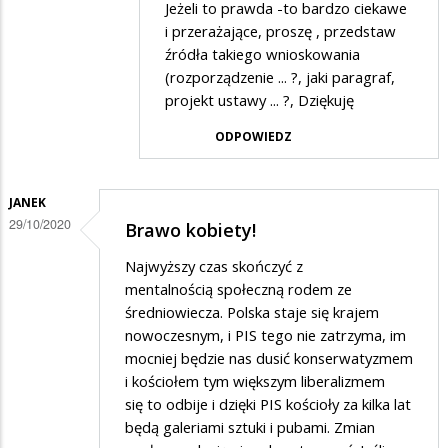
Jeżeli to prawda -to bardzo ciekawe
przez
i przerażające, proszę , przedstaw
Nuta
źródła takiego wnioskowania
(rozporządzenie ... ?, jaki paragraf,
w
projekt ustawy ... ?, Dziękuję
odpowiedzi
ODPOWIEDZ
na
Nie
widzicie
JANEK
29/10/2020
tego
Brawo kobiety!
co
Najwyższy czas skończyć z
jest
mentalnością społeczną rodem ze
średniowiecza. Polska staje się krajem
ważne,
nowoczesnym, i PIS tego nie zatrzyma, im
co
mocniej będzie nas dusić konserwatyzmem
nam
i kościołem tym większym liberalizmem
rządzący
się to odbije i dzięki PIS kościoły za kilka lat
będą galeriami sztuki i pubami. Zmian
szykują