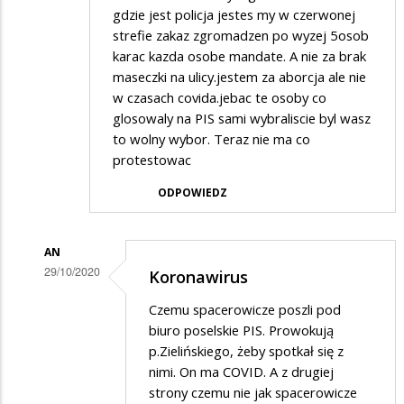
gdzie jest policja jestes my w czerwonej
strefie zakaz zgromadzen po wyzej 5osob
karac kazda osobe mandate. A nie za brak
maseczki na ulicy.jestem za aborcja ale nie
w czasach covida.jebac te osoby co
glosowaly na PIS sami wybraliscie byl wasz
to wolny wybor. Teraz nie ma co
protestowac
ODPOWIEDZ
AN
29/10/2020
Koronawirus
Dodane
Czemu spacerowicze poszli pod
przez
biuro poselskie PIS. Prowokują
Xxddxx
p.Zielińskiego, żeby spotkał się z
nimi. On ma COVID. A z drugiej
w
strony czemu nie jak spacerowicze
odpowiedzi