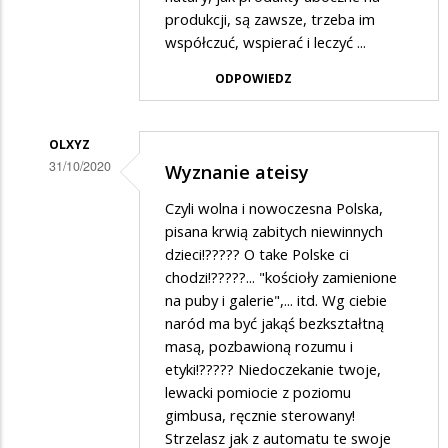
Brawo
produkcji, są zawsze, trzeba im
współczuć, wspierać i leczyć ...
kobiety!
ODPOWIEDZ
OLXYZ
31/10/2020
Wyznanie ateisy
Dodane
Czyli wolna i nowoczesna Polska,
przez
pisana krwią zabitych niewinnych
Janek
dzieci!????? O take Polske ci
chodzi!?????... "kościoły zamienione
w
na puby i galerie",... itd. Wg ciebie
odpowiedzi
naród ma być jakąś bezkształtną
na
masą, pozbawioną rozumu i
Brawo
etyki!????? Niedoczekanie twoje,
lewacki pomiocie z poziomu
kobiety!
gimbusa, ręcznie sterowany!
Strzelasz jak z automatu te swoje