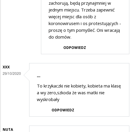
zachorują, będą przynajmniej w
na
jednym miejscu. Trzeba zapewnić
Glupota
więcej miejsc dla osób z
koronowirusem i os protestujących -
proszę o tym pomyśleć. Oni wracają
do domów.
ODPOWIEDZ
XXX
29/10/2020
...
To krzykaczki nie kobiety, kobieta ma klasę
a wy zero,szkoda że was matki nie
wyskrobały
ODPOWIEDZ
NUTA