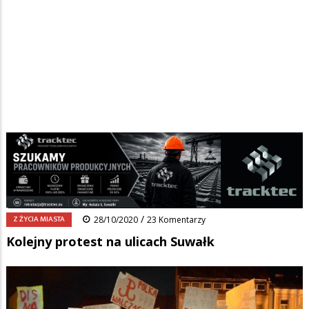
Strona główna
/
Wiadomości
/
Z życia miasta
/
Ścieżka
Kolejny protest na ulicach Suwałk
nawigacyjna
Facebook
Pinterest
Tumblr
Reddit
Share
0
/
Z ŻYCIA MIASTA
28/10/2020
23 Komentarzy
Kolejny protest na ulicach Suwałk