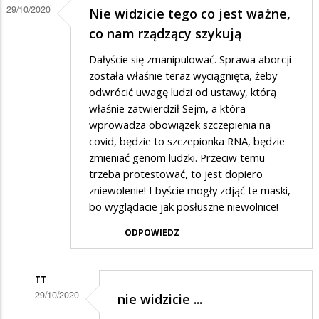
29/10/2020
Nie widzicie tego co jest ważne,
co nam rządzący szykują
Dałyście się zmanipulować. Sprawa aborcji
została właśnie teraz wyciągnięta, żeby
odwrócić uwagę ludzi od ustawy, którą
właśnie zatwierdził Sejm, a która
wprowadza obowiązek szczepienia na
covid, będzie to szczepionka RNA, będzie
zmieniać genom ludzki. Przeciw temu
trzeba protestować, to jest dopiero
zniewolenie! I byście mogły zdjąć te maski,
bo wyglądacie jak posłuszne niewolnice!
ODPOWIEDZ
TT
29/10/2020
nie widzicie ...
Dodane