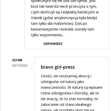
społecznych się nie uda zatrzymać. Jeśli
ktoś tak twierdzi niech przeczyta o tym,
czym skończył się radykalny katolicyzm w
Irlandii (gdzie antykoncepcja była kiedyś
tam tylko dla małżeństw). Dziś po
konserwatyźmie i kościele zostały tam
tylko wspomnienia...
ODPOWIEDZ
OJTAM
29/10/2020
bravo girl-press
Dodane
Litości, nie utożsamiaj aborcji i
przez
odstępstw od natury jako
Janek
nowoczesności. W naturę są wpisane
różne odstępstwa i choroby, ale to
w
nie znaczy, że to stan normalny, to
odpowiedzi
zaburzenie od stanu idealnego
na
natury, jak produkty uboczne na