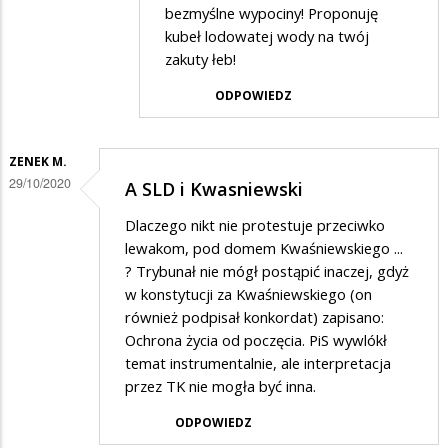
bezmyślne wypociny! Proponuję
kubeł lodowatej wody na twój
zakuty łeb!
ODPOWIEDZ
ZENEK M.
29/10/2020
A SLD i Kwasniewski
Dlaczego nikt nie protestuje przeciwko
lewakom, pod domem Kwaśniewskiego ...
? Trybunał nie mógł postąpić inaczej, gdyż
w konstytucji za Kwaśniewskiego (on
również podpisał konkordat) zapisano:
Ochrona życia od poczęcia. PiS wywlókł
temat instrumentalnie, ale interpretacja
przez TK nie mogła być inna.
ODPOWIEDZ