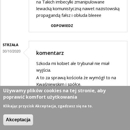
na Takich imbecylki zmanipulowane
lewacką komunistyczną nawet nazistowską
propagandą fałsz i obłuda bleeee
ODPOWIEDZ
STRZAŁA
30/10/2020
komentarz
Szkoda mi kobiet ale trybunał nie miał
wyjścia.
A to za sprawą kościoła że wymógł to na
Kwaśniewskim i spółce.
Używamy plików cookies na tej stronie, aby
ODPOWIEDZ
poprawić komfort użytkowania
Klikając przycisk Akceptacja, zgadzasz się na to.
OLXYZ
Akceptacja
31/10/2020
KRETYNIADA