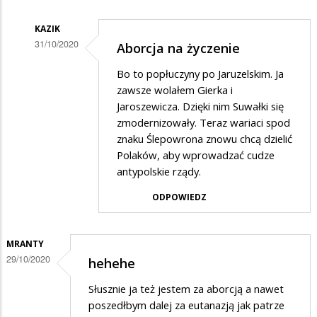
KAZIK
31/10/2020
Aborcja na życzenie
Dodane
Bo to popłuczyny po Jaruzelskim. Ja
przez
zawsze wolałem Gierka i
Zenek
Jaroszewicza. Dzięki nim Suwałki się
zmodernizowały. Teraz wariaci spod
M.
znaku Ślepowrona znowu chcą dzielić
w
Polaków, aby wprowadzać cudze
odpowiedzi
antypolskie rządy.
na
ODPOWIEDZ
A
SLD
MRANTY
i
29/10/2020
hehehe
Kwasniewski
Słusznie ja też jestem za aborcją a nawet
poszedłbym dalej za eutanazją jak patrze