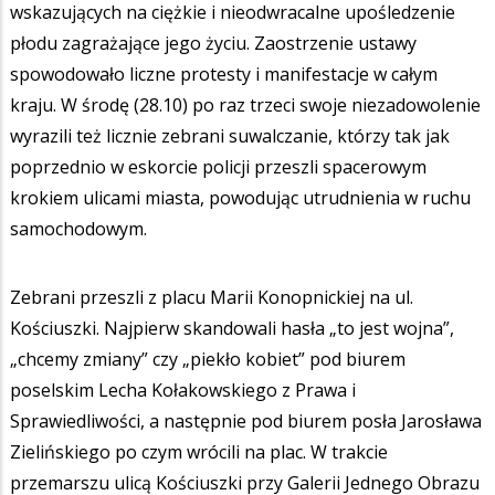
wskazujących na ciężkie i nieodwracalne upośledzenie
płodu zagrażające jego życiu. Zaostrzenie ustawy
spowodowało liczne protesty i manifestacje w całym
kraju. W środę (28.10) po raz trzeci swoje niezadowolenie
wyrazili też licznie zebrani suwalczanie, którzy tak jak
poprzednio w eskorcie policji przeszli spacerowym
krokiem ulicami miasta, powodując utrudnienia w ruchu
samochodowym.
Zebrani przeszli z placu Marii Konopnickiej na ul.
Kościuszki. Najpierw skandowali hasła „to jest wojna”,
„chcemy zmiany” czy „piekło kobiet” pod biurem
poselskim Lecha Kołakowskiego z Prawa i
Sprawiedliwości, a następnie pod biurem posła Jarosława
Zielińskiego po czym wrócili na plac. W trakcie
przemarszu ulicą Kościuszki przy Galerii Jednego Obrazu