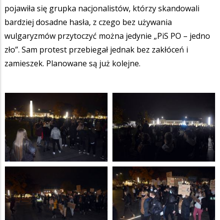
pojawiła się grupka nacjonalistów, którzy skandowali
bardziej dosadne hasła, z czego bez używania
wulgaryzmów przytoczyć można jedynie „PiS PO – jedno
zło”. Sam protest przebiegał jednak bez zakłóceń i
zamieszek. Planowane są już kolejne.