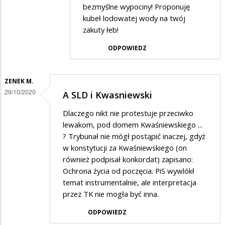
bezmyślne wypociny! Proponuję
kubeł lodowatej wody na twój
zakuty łeb!
ODPOWIEDZ
ZENEK M.
29/10/2020
A SLD i Kwasniewski
Dlaczego nikt nie protestuje przeciwko
lewakom, pod domem Kwaśniewskiego ...
? Trybunał nie mógł postąpić inaczej, gdyż
w konstytucji za Kwaśniewskiego (on
również podpisał konkordat) zapisano:
Ochrona życia od poczęcia. PiS wywlókł
temat instrumentalnie, ale interpretacja
przez TK nie mogła być inna.
ODPOWIEDZ