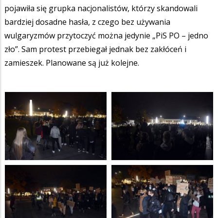
pojawiła się grupka nacjonalistów, którzy skandowali
bardziej dosadne hasła, z czego bez używania
wulgaryzmów przytoczyć można jedynie „PiS PO – jedno
zło”. Sam protest przebiegał jednak bez zakłóceń i
zamieszek. Planowane są już kolejne.