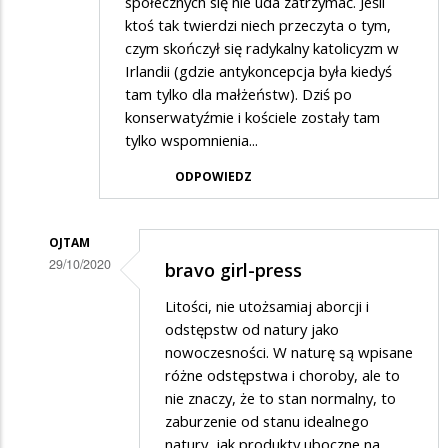
społecznych się nie uda zatrzymać. Jeśli
ktoś tak twierdzi niech przeczyta o tym,
czym skończył się radykalny katolicyzm w
Irlandii (gdzie antykoncepcja była kiedyś
tam tylko dla małżeństw). Dziś po
konserwatyźmie i kościele zostały tam
tylko wspomnienia...
ODPOWIEDZ
OJTAM
29/10/2020
bravo girl-press
Dodane
Litości, nie utożsamiaj aborcji i
przez
odstępstw od natury jako
Janek
nowoczesności. W naturę są wpisane
różne odstępstwa i choroby, ale to
w
nie znaczy, że to stan normalny, to
odpowiedzi
zaburzenie od stanu idealnego
na
natury, jak produkty uboczne na