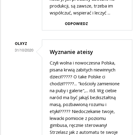
Brawo
produkcji, są zawsze, trzeba im
współczuć, wspierać i leczyć ...
kobiety!
ODPOWIEDZ
OLXYZ
31/10/2020
Wyznanie ateisy
Dodane
Czyli wolna i nowoczesna Polska,
przez
pisana krwią zabitych niewinnych
Janek
dzieci!????? O take Polske ci
chodzi!?????... "kościoły zamienione
w
na puby i galerie",... itd. Wg ciebie
odpowiedzi
naród ma być jakąś bezkształtną
na
masą, pozbawioną rozumu i
Brawo
etyki!????? Niedoczekanie twoje,
lewacki pomiocie z poziomu
kobiety!
gimbusa, ręcznie sterowany!
Strzelasz jak z automatu te swoje