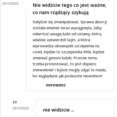
29/10/2020
Nie widzicie tego co jest ważne,
co nam rządzący szykują
Dałyście się zmanipulować. Sprawa aborcji
została właśnie teraz wyciągnięta, żeby
odwrócić uwagę ludzi od ustawy, którą
właśnie zatwierdził Sejm, a która
wprowadza obowiązek szczepienia na
covid, będzie to szczepionka RNA, będzie
zmieniać genom ludzki. Przeciw temu
trzeba protestować, to jest dopiero
zniewolenie! I byście mogły zdjąć te maski,
bo wyglądacie jak posłuszne niewolnice!
ODPOWIEDZ
TT
29/10/2020
nie widzicie ...
Dodane