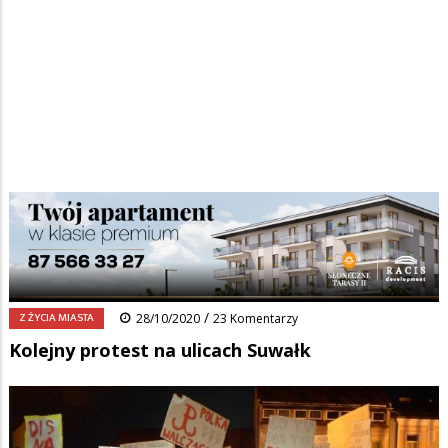
Strona główna
/
Wiadomości
/
Z życia miasta
/
Ścieżka
Kolejny protest na ulicach Suwałk
nawigacyjna
Facebook
Pinterest
Tumblr
Reddit
Share
0
/
Z ŻYCIA MIASTA
28/10/2020
23 Komentarzy
Kolejny protest na ulicach Suwałk