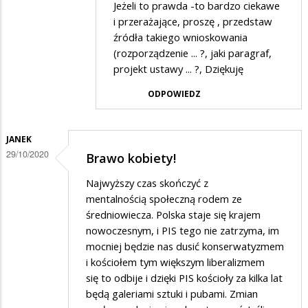
Jeżeli to prawda -to bardzo ciekawe
przez
i przerażające, proszę , przedstaw
Nuta
źródła takiego wnioskowania
(rozporządzenie ... ?, jaki paragraf,
w
projekt ustawy ... ?, Dziękuję
odpowiedzi
ODPOWIEDZ
na
Nie
widzicie
JANEK
29/10/2020
tego
Brawo kobiety!
co
Najwyższy czas skończyć z
jest
mentalnością społeczną rodem ze
średniowiecza. Polska staje się krajem
ważne,
nowoczesnym, i PIS tego nie zatrzyma, im
co
mocniej będzie nas dusić konserwatyzmem
nam
i kościołem tym większym liberalizmem
rządzący
się to odbije i dzięki PIS kościoły za kilka lat
będą galeriami sztuki i pubami. Zmian
szykują