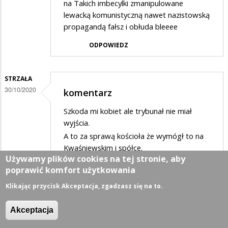
na Takich imbecylki zmanipulowane
lewacką komunistyczną nawet nazistowską
propagandą fałsz i obłuda bleeee
ODPOWIEDZ
STRZAŁA
30/10/2020
komentarz
Szkoda mi kobiet ale trybunał nie miał
wyjścia.
A to za sprawą kościoła że wymógł to na
Kwaśniewskim i spółce.
Używamy plików cookies na tej stronie, aby
ODPOWIEDZ
poprawić komfort użytkowania
Klikając przycisk Akceptacja, zgadzasz się na to.
OLXYZ
Akceptacja
31/10/2020
KRETYNIADA