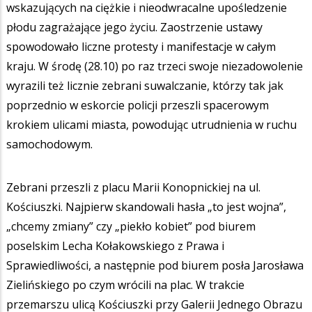
wskazujących na ciężkie i nieodwracalne upośledzenie
płodu zagrażające jego życiu. Zaostrzenie ustawy
spowodowało liczne protesty i manifestacje w całym
kraju. W środę (28.10) po raz trzeci swoje niezadowolenie
wyrazili też licznie zebrani suwalczanie, którzy tak jak
poprzednio w eskorcie policji przeszli spacerowym
krokiem ulicami miasta, powodując utrudnienia w ruchu
samochodowym.
Zebrani przeszli z placu Marii Konopnickiej na ul.
Kościuszki. Najpierw skandowali hasła „to jest wojna”,
„chcemy zmiany” czy „piekło kobiet” pod biurem
poselskim Lecha Kołakowskiego z Prawa i
Sprawiedliwości, a następnie pod biurem posła Jarosława
Zielińskiego po czym wrócili na plac. W trakcie
przemarszu ulicą Kościuszki przy Galerii Jednego Obrazu