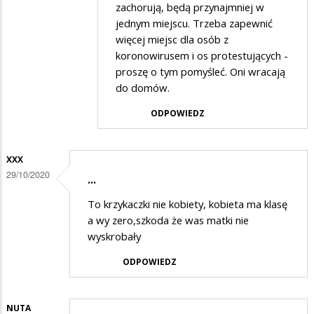
zachorują, będą przynajmniej w
na
jednym miejscu. Trzeba zapewnić
Glupota
więcej miejsc dla osób z
koronowirusem i os protestujących -
proszę o tym pomyśleć. Oni wracają
do domów.
ODPOWIEDZ
XXX
29/10/2020
...
To krzykaczki nie kobiety, kobieta ma klasę
a wy zero,szkoda że was matki nie
wyskrobały
ODPOWIEDZ
NUTA