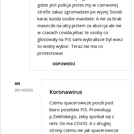
gdzie jest policja jestes my w czerwonej
strefie zakaz zgromadzen po wyzej 5osob
karac kazda osobe mandate. A nie za brak
maseczki na ulicy.jestem za aborcja ale nie
w czasach covida.jebac te osoby co
glosowaly na PIS sami wybraliscie byl wasz
to wolny wybor. Teraz nie ma co
protestowac
ODPOWIEDZ
AN
29/10/2020
Koronawirus
Dodane
Czemu spacerowicze poszli pod
przez
biuro poselskie PIS. Prowokują
Xxddxx
p.Zielińskiego, żeby spotkał się z
nimi. On ma COVID. A z drugiej
w
strony czemu nie jak spacerowicze
odpowiedzi