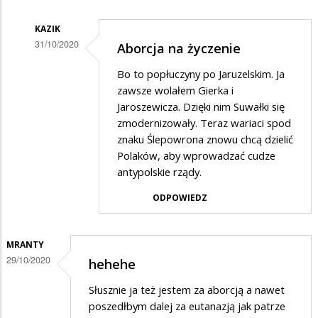
KAZIK
31/10/2020
Aborcja na życzenie
Dodane
Bo to popłuczyny po Jaruzelskim. Ja
przez
zawsze wolałem Gierka i
Zenek
Jaroszewicza. Dzięki nim Suwałki się
zmodernizowały. Teraz wariaci spod
M.
znaku Ślepowrona znowu chcą dzielić
w
Polaków, aby wprowadzać cudze
odpowiedzi
antypolskie rządy.
na
ODPOWIEDZ
A
SLD
MRANTY
i
29/10/2020
hehehe
Kwasniewski
Słusznie ja też jestem za aborcją a nawet
poszedłbym dalej za eutanazją jak patrze