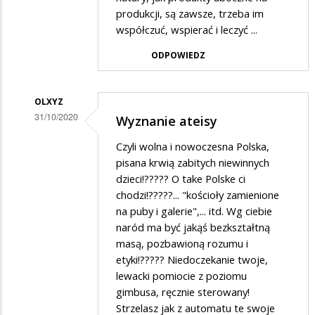
Brawo
produkcji, są zawsze, trzeba im
współczuć, wspierać i leczyć ...
kobiety!
ODPOWIEDZ
OLXYZ
31/10/2020
Wyznanie ateisy
Dodane
Czyli wolna i nowoczesna Polska,
przez
pisana krwią zabitych niewinnych
Janek
dzieci!????? O take Polske ci
chodzi!?????... "kościoły zamienione
w
na puby i galerie",... itd. Wg ciebie
odpowiedzi
naród ma być jakąś bezkształtną
na
masą, pozbawioną rozumu i
Brawo
etyki!????? Niedoczekanie twoje,
lewacki pomiocie z poziomu
kobiety!
gimbusa, ręcznie sterowany!
Strzelasz jak z automatu te swoje