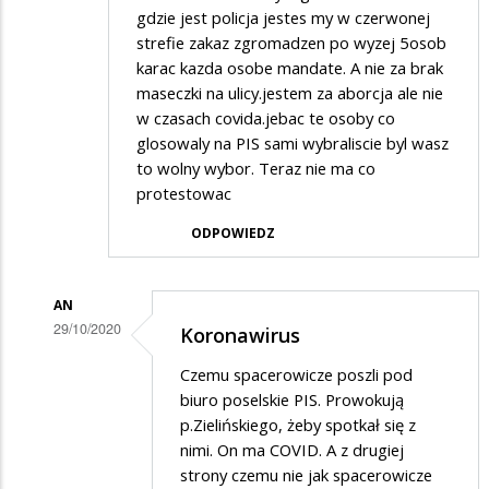
gdzie jest policja jestes my w czerwonej
strefie zakaz zgromadzen po wyzej 5osob
karac kazda osobe mandate. A nie za brak
maseczki na ulicy.jestem za aborcja ale nie
w czasach covida.jebac te osoby co
glosowaly na PIS sami wybraliscie byl wasz
to wolny wybor. Teraz nie ma co
protestowac
ODPOWIEDZ
AN
29/10/2020
Koronawirus
Dodane
Czemu spacerowicze poszli pod
przez
biuro poselskie PIS. Prowokują
Xxddxx
p.Zielińskiego, żeby spotkał się z
nimi. On ma COVID. A z drugiej
w
strony czemu nie jak spacerowicze
odpowiedzi