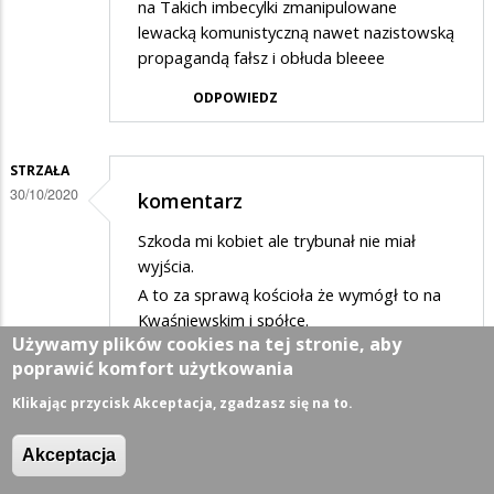
na Takich imbecylki zmanipulowane
lewacką komunistyczną nawet nazistowską
propagandą fałsz i obłuda bleeee
ODPOWIEDZ
STRZAŁA
30/10/2020
komentarz
Szkoda mi kobiet ale trybunał nie miał
wyjścia.
A to za sprawą kościoła że wymógł to na
Kwaśniewskim i spółce.
Używamy plików cookies na tej stronie, aby
ODPOWIEDZ
poprawić komfort użytkowania
Klikając przycisk Akceptacja, zgadzasz się na to.
OLXYZ
Akceptacja
31/10/2020
KRETYNIADA