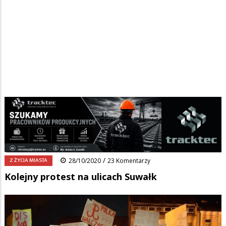
Strona główna
/
Wiadomości
/
Z życia miasta
/
Ścieżka
Kolejny protest na ulicach Suwałk
nawigacyjna
Facebook
Pinterest
Tumblr
Reddit
Share
0
/
Z ŻYCIA MIASTA
28/10/2020
23 Komentarzy
Kolejny protest na ulicach Suwałk