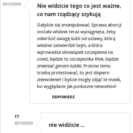
29/10/2020
Nie widzicie tego co jest ważne,
co nam rządzący szykują
Dałyście się zmanipulować. Sprawa aborcji
została właśnie teraz wyciągnięta, żeby
odwrócić uwagę ludzi od ustawy, którą
właśnie zatwierdził Sejm, a która
wprowadza obowiązek szczepienia na
covid, będzie to szczepionka RNA, będzie
zmieniać genom ludzki. Przeciw temu
trzeba protestować, to jest dopiero
zniewolenie! I byście mogły zdjąć te maski,
bo wyglądacie jak posłuszne niewolnice!
ODPOWIEDZ
TT
29/10/2020
nie widzicie ...
Dodane