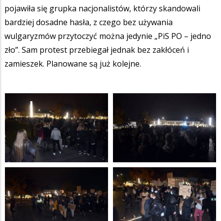
pojawiła się grupka nacjonalistów, którzy skandowali
bardziej dosadne hasła, z czego bez używania
wulgaryzmów przytoczyć można jedynie „PiS PO – jedno
zło”. Sam protest przebiegał jednak bez zakłóceń i
zamieszek. Planowane są już kolejne.