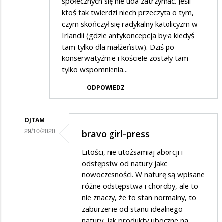
społecznych się nie uda zatrzymać. Jeśli
ktoś tak twierdzi niech przeczyta o tym,
czym skończył się radykalny katolicyzm w
Irlandii (gdzie antykoncepcja była kiedyś
tam tylko dla małżeństw). Dziś po
konserwatyźmie i kościele zostały tam
tylko wspomnienia...
ODPOWIEDZ
OJTAM
29/10/2020
bravo girl-press
Dodane
Litości, nie utożsamiaj aborcji i
przez
odstępstw od natury jako
Janek
nowoczesności. W naturę są wpisane
różne odstępstwa i choroby, ale to
w
nie znaczy, że to stan normalny, to
odpowiedzi
zaburzenie od stanu idealnego
na
natury, jak produkty uboczne na