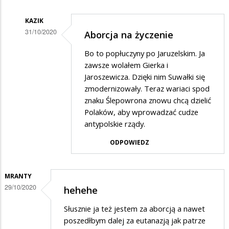
KAZIK
31/10/2020
Aborcja na życzenie
Dodane
Bo to popłuczyny po Jaruzelskim. Ja
przez
zawsze wolałem Gierka i
Zenek
Jaroszewicza. Dzięki nim Suwałki się
zmodernizowały. Teraz wariaci spod
M.
znaku Ślepowrona znowu chcą dzielić
w
Polaków, aby wprowadzać cudze
odpowiedzi
antypolskie rządy.
na
ODPOWIEDZ
A
SLD
MRANTY
i
29/10/2020
hehehe
Kwasniewski
Słusznie ja też jestem za aborcją a nawet
poszedłbym dalej za eutanazją jak patrze