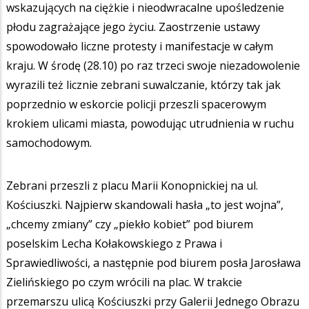
wskazujących na ciężkie i nieodwracalne upośledzenie
płodu zagrażające jego życiu. Zaostrzenie ustawy
spowodowało liczne protesty i manifestacje w całym
kraju. W środę (28.10) po raz trzeci swoje niezadowolenie
wyrazili też licznie zebrani suwalczanie, którzy tak jak
poprzednio w eskorcie policji przeszli spacerowym
krokiem ulicami miasta, powodując utrudnienia w ruchu
samochodowym.
Zebrani przeszli z placu Marii Konopnickiej na ul.
Kościuszki. Najpierw skandowali hasła „to jest wojna”,
„chcemy zmiany” czy „piekło kobiet” pod biurem
poselskim Lecha Kołakowskiego z Prawa i
Sprawiedliwości, a następnie pod biurem posła Jarosława
Zielińskiego po czym wrócili na plac. W trakcie
przemarszu ulicą Kościuszki przy Galerii Jednego Obrazu