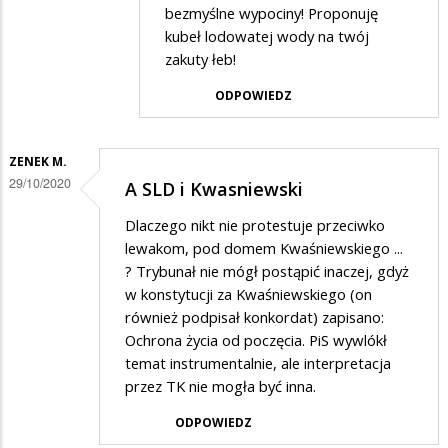
bezmyślne wypociny! Proponuję
kubeł lodowatej wody na twój
zakuty łeb!
ODPOWIEDZ
ZENEK M.
29/10/2020
A SLD i Kwasniewski
Dlaczego nikt nie protestuje przeciwko
lewakom, pod domem Kwaśniewskiego ...
? Trybunał nie mógł postąpić inaczej, gdyż
w konstytucji za Kwaśniewskiego (on
również podpisał konkordat) zapisano:
Ochrona życia od poczęcia. PiS wywlókł
temat instrumentalnie, ale interpretacja
przez TK nie mogła być inna.
ODPOWIEDZ