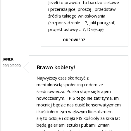
Jeżeli to prawda -to bardzo ciekawe
przez
i przerażające, proszę , przedstaw
Nuta
źródła takiego wnioskowania
(rozporządzenie ... ?, jaki paragraf,
w
projekt ustawy ... ?, Dziękuję
odpowiedzi
ODPOWIEDZ
na
Nie
widzicie
JANEK
29/10/2020
tego
Brawo kobiety!
co
Najwyższy czas skończyć z
jest
mentalnością społeczną rodem ze
średniowiecza. Polska staje się krajem
ważne,
nowoczesnym, i PIS tego nie zatrzyma, im
co
mocniej będzie nas dusić konserwatyzmem
nam
i kościołem tym większym liberalizmem
rządzący
się to odbije i dzięki PIS kościoły za kilka lat
będą galeriami sztuki i pubami. Zmian
szykują