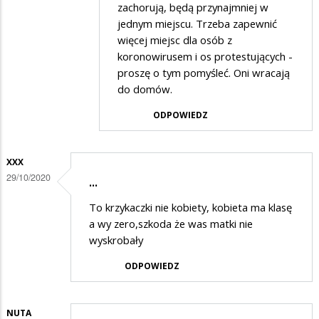
zachorują, będą przynajmniej w
na
jednym miejscu. Trzeba zapewnić
Glupota
więcej miejsc dla osób z
koronowirusem i os protestujących -
proszę o tym pomyśleć. Oni wracają
do domów.
ODPOWIEDZ
XXX
29/10/2020
...
To krzykaczki nie kobiety, kobieta ma klasę
a wy zero,szkoda że was matki nie
wyskrobały
ODPOWIEDZ
NUTA