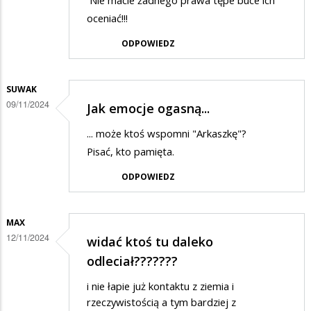
Nie macie żadnego prawa tępe buce ich
oceniać!!!
ODPOWIEDZ
SUWAK
09/11/2024
Jak emocje ogasną...
... może ktoś wspomni "Arkaszkę"?
Pisać, kto pamięta.
ODPOWIEDZ
MAX
12/11/2024
widać ktoś tu daleko
odleciał???????
i nie łapie już kontaktu z ziemia i
rzeczywistością a tym bardziej z