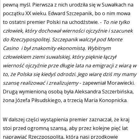
pewną myśl. Pierwsza z nich urodziła się w Suwałkach na
początku XX wieku. Edward Szczepanik, bo o nim mowa
to ostatni premier Polski na uchodźstwie. -
To nie tylko
człowiek, który dochował wierności ojczyźnie i szacunek
do Rzeczypospolitej. Szczepanik walczył pod Monte
Casino i był znakomity ekonomistą. Wybitnym
człowiekiem ziemi suwalskiej, który pięknie łączył
wierność ojczyźnie prze długie lata na emigracji z wiarą w
to, że Polska się kiedyś odrodzi. Jego wiarę dziś my mamy
szansę realizować i zrealizujemy
- zapewniał Morawiecki.
Drugą wymienioną osobą była Aleksandra Szczerbińska,
żona Józefa Piłsudskiego, a trzecią Maria Konopnicka.
W dalszej części wystąpienia premier zaznaczał, że kraj
stoi przed ogromną szansą, aby przez kolejne pięć lat
naprawiać Rzeczpospolitą, którą nasi przodkowie