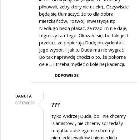
pilnowali, żeby który nie uciekł).. Oczywiście
będą się tłumaczyć, że to dla dobra
mieszkańców, rozwój, inwestycje itp.
Niedługo będą płakać, że rząd im nie daje,
tego czy tamtego. Okazało się, bo taki jest
przekaz, że popierają Dudę prezydenta i
jego wybór. I jak tu Duda ma nie wygrać.
Bo tak naprawdę chodzi o to, że pokorne
ciele ... i trzeba myśleć o kolejnej kadencji.
ODPOWIEDZ
DANUTA
03/07/2020
???
Dodane
tylko Andrzej Duda, bo : nie chcemy
przez
islamistów , nie chcemy sprzedaży
Goren
majątku polskiego nie chcemy
niemiecki lewaków i niemieckich
w