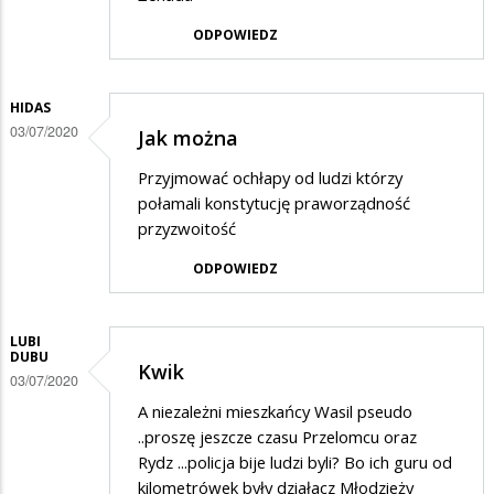
ODPOWIEDZ
HIDAS
03/07/2020
Jak można
Przyjmować ochłapy od ludzi którzy
połamali konstytucję praworządność
przyzwoitość
ODPOWIEDZ
LUBI
DUBU
Kwik
03/07/2020
A niezależni mieszkańcy Wasil pseudo
..proszę jeszcze czasu Przelomcu oraz
Rydz ...policja bije ludzi byli? Bo ich guru od
kilometrówek były działacz Młodzieży