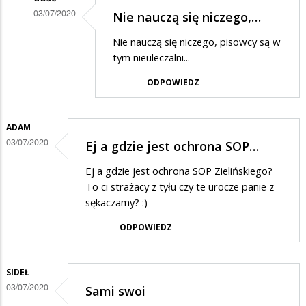
03/07/2020
Nie nauczą się niczego,…
Dodane
Nie nauczą się niczego, pisowcy są w
przez
tym nieuleczalni...
Kokonutka
ODPOWIEDZ
w
odpowiedzi
ADAM
na
03/07/2020
Ej a gdzie jest ochrona SOP…
Ucałujcie
ode
Ej a gdzie jest ochrona SOP Zielińskiego?
To ci strażacy z tyłu czy te urocze panie z
mnie
sękaczamy? :)
Mateuszka
ODPOWIEDZ
w
same
słodkie
SIDEŁ
03/07/2020
ustaczka
Sami swoi