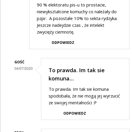
90 % elektoratu pis-u to prostacie,
niewykształcone komuchy co należały do
pzpr. A pozostałe 10% to sekta rydzyka.
Jeszcze nadejdzie czas , że intelekt
zwycięży ciemnotę.
ODPOWIEDZ
GOŚĆ
04/07/2020
To prawda. Im tak sie
Dodane
komuna…
przez
To prawda. Im tak sie komuna
Anonymous
spodobała, że nie mogą jej wyrzucić
w
ze swojej mentalności :P
odpowiedzi
ODPOWIEDZ
na
Elektorat