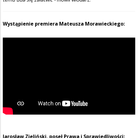
Wystąpienie premiera Mateusza Morawieckiego:
Jarosław Zieliński, poseł Prawa i Sprawiedliwości: