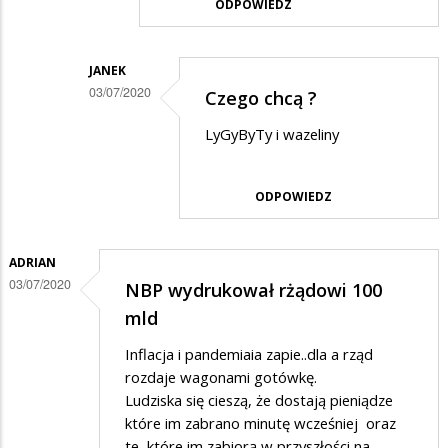
ODPOWIEDZ
na
Kasa
JANEK
03/07/2020
Czego chcą ?
Dodane
LyGyByTy i wazeliny
przez
Barbara
ODPOWIEDZ
w
odpowiedzi
ADRIAN
na
03/07/2020
NBP wydrukował rżądowi 100
??
mld
Inflacja i pandemiaia zapie..dla a rząd
rozdaje wagonami gotówkę.
Ludziska się cieszą, że dostają pieniądze
które im zabrano minutę wcześniej oraz
te, które im zabiorą w przyszłości na