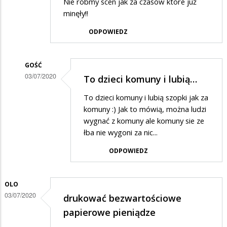
Nie róbmy scen jak za czasów które już
minęły!!
ODPOWIEDZ
GOŚĆ
03/07/2020
To dzieci komuny i lubią…
Dodane
To dzieci komuny i lubią szopki jak za
przez
komuny :) Jak to mówią, można ludzi
Rafcio
wygnać z komuny ale komuny sie ze
łba nie wygoni za nic...
w
odpowiedzi
ODPOWIEDZ
na
Trochę
OLO
żenujące
03/07/2020
drukować bezwartościowe
papierowe pieniądze