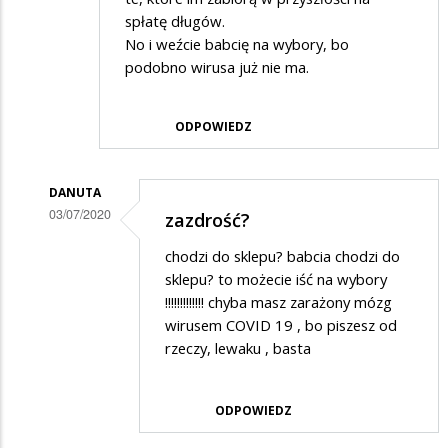
spłatę długów.
No i weźcie babcię na wybory, bo
podobno wirusa już nie ma.
ODPOWIEDZ
DANUTA
03/07/2020
zazdrość?
Dodane
chodzi do sklepu? babcia chodzi do
przez
sklepu? to możecie iść na wybory
Adrian
!!!!!!!!!!!!! chyba masz zarażony mózg
wirusem COVID 19 , bo piszesz od
w
rzeczy, lewaku , basta
odpowiedzi
na
ODPOWIEDZ
NBP
wydrukował