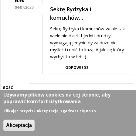
EDEK
PIS-
04/07/2020
Sektę Rydzyka i
u
Dodane
komuchów…
to
przez
Sektę Rydzyka i komuchów wcale tak
komuchy
Anonymous
wiele nie dzieli. I jedni i drudzy
w
wymagają jedynie by za dużo nie
myśleć i robić to każą. A jak się który
odpowiedzi
wychyli to w łeb :)
na
ODPOWIEDZ
Elektorat
PIS-
u
GOŚĆ
Używamy plików cookies na tej stronie, aby
04/07/2020
to
Będzie kasa w sam raz na…
poprawić komfort użytkowania
komuchy
Będzie kasa w sam raz na spłatę
Klikając przycisk Akceptacja, zgadzasz się na to.
zadłużonych pisowskich samorządów
ODPOWIEDZ
Akceptacja