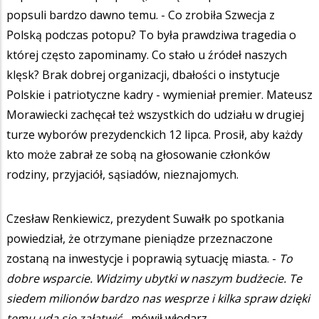
popsuli bardzo dawno temu. - Co zrobiła Szwecja z
Polską podczas potopu? To była prawdziwa tragedia o
której często zapominamy. Co stało u źródeł naszych
klęsk? Brak dobrej organizacji, dbałości o instytucje
Polskie i patriotyczne kadry - wymieniał premier. Mateusz
Morawiecki zachęcał też wszystkich do udziału w drugiej
turze wyborów prezydenckich 12 lipca. Prosił, aby każdy
kto może zabrał ze sobą na głosowanie członków
rodziny, przyjaciół, sąsiadów, nieznajomych.
Czesław Renkiewicz, prezydent Suwałk po spotkania
powiedział, że otrzymane pieniądze przeznaczone
zostaną na inwestycje i poprawią sytuację miasta. -
To
dobre wsparcie.
Widzimy ubytki w naszym budżecie. Te
siedem milionów bardzo nas wesprze i kilka spraw dzięki
temu uda się załatwić -
mówił włodarz.