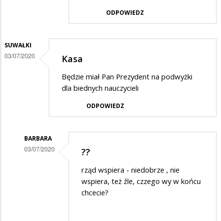
w
ODPOWIEDZ
odpowiedzi
na
SUWAŁKI
Wspaniała
03/07/2020
Kasa
szopka,
Będzie miał Pan Prezydent na podwyżki
zaiste…
dla biednych nauczycieli
ODPOWIEDZ
BARBARA
03/07/2020
??
Dodane
rząd wspiera - niedobrze , nie
przez
wspiera, też źle, czzego wy w końcu
Suwałki
chcecie?
w
odpowiedzi