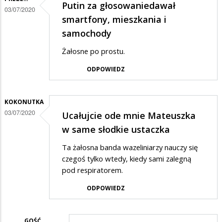
Putin za głosowaniedawał
03/07/2020
smartfony, mieszkania i
samochody
Żałosne po prostu.
ODPOWIEDZ
KOKONUTKA
03/07/2020
Ucałujcie ode mnie Mateuszka
w same słodkie ustaczka
Ta żałosna banda wazeliniarzy nauczy się
czegoś tylko wtedy, kiedy sami zalegną
pod respiratorem.
ODPOWIEDZ
GOŚĆ