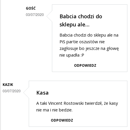
rżądowi
GOŚĆ
03/07/2020
Babcia chodzi do
100
Dodane
sklepu ale…
mld
przez
Babcia chodzi do sklepu ale na
Danuta
PiS partie oszustów nie
w
zagłosuje bo jeszcze na głowę
nie upadła :P
odpowiedzi
na
ODPOWIEDZ
zazdrość?
KAZIK
03/07/2020
Kasa
A taki Vincent Rostowski twierdził, że kasy
nie ma i nie bedzie.
ODPOWIEDZ