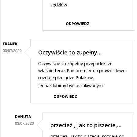
sędziów
odpowiedzi
na
ODPOWIEDZ
jak
dzieci
FRANEK
03/07/2020
Oczywiście to zupełny…
Oczywiście to zupełny przypadek, że
właśnie teraz Pan premier na prawo i lewo
rozdaje pieniądze Polaków.
Jednak lubimy być oszukiwanymi.
ODPOWIEDZ
DANUTA
03/07/2020
przecież , jak to piszecie,…
Dodane
przecież , jak to piszecie, rozdaje od