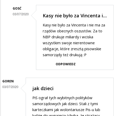
GOSĆ
03/07/2020
Kasy nie było za Vincenta i…
Dodane
Kasy nie było za Vincenta i nie ma za
przez
rządów obecnych oszustów. Za to
Kazik
NBP drukuje miliardy i wciska
wszystkim swoje nierentowne
w
obligacje, które zresztą pisowskie
odpowiedzi
samorządy też drukują :P
na
ODPOWIEDZ
Kasa
GOREN
03/07/2020
jak dzieci
PiS ograł tych wybitnych polityków
samorządowych jak dzieci. Stali z tymi
karteczkami jak wolontariusze Pis-u lub
ludzie do wynajęcia (chyba, że strażacy