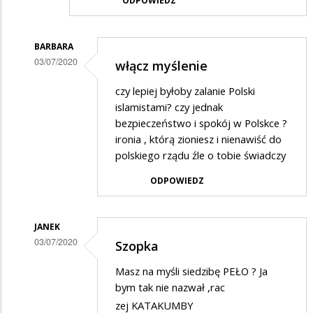
ODPOWIEDZ
BARBARA
03/07/2020
włącz myślenie
Dodane
czy lepiej byłoby zalanie Polski
przez
islamistami? czy jednak
Gość
bezpieczeństwo i spokój w Polskce ?
ironia , którą zioniesz i nienawiść do
w
polskiego rządu źle o tobie świadczy
odpowiedzi
ODPOWIEDZ
na
Wspaniała
szopka,
JANEK
03/07/2020
zaiste…
Szopka
Dodane
Masz na myśli siedzibę PEŁO ? Ja
przez
bym tak nie nazwał ,rac
Gość
zej KATAKUMBY