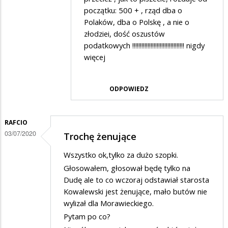
przez
początku: 500 + , rząd dba o
Franek
Polaków, dba o Polskę , a nie o
złodziei, dość oszustów
w
podatkowych !!!!!!!!!!!!!!!!!!!!!!!!!!!!!!!!!! nigdy
odpowiedzi
więcej
na
Oczywiście
ODPOWIEDZ
to
zupełny…
RAFCIO
03/07/2020
Trochę żenujące
Wszystko ok,tylko za dużo szopki.
Głosowałem, głosował będę tylko na
Dudę ale to co wczoraj odstawiał starosta
Kowalewski jest żenujące, mało butów nie
wylizał dla Morawieckiego.
Pytam po co?