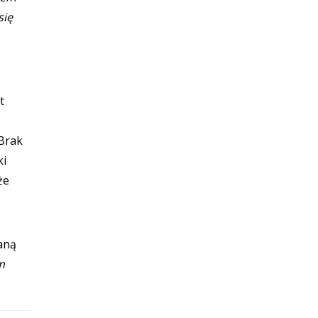
się
t
 Brak
ki
że
aną
m