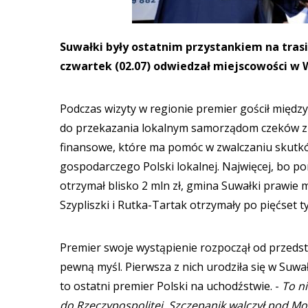
Suwałki były ostatnim przystankiem na tras
czwartek (02.07) odwiedzał miejscowości w
Podczas wizyty w regionie premier gościł między
do przekazania lokalnym samorządom czeków z 
finansowe, które ma pomóc w zwalczaniu skutk
gospodarczego Polski lokalnej. Najwięcej, bo po
otrzymał blisko 2 mln zł, gmina Suwałki prawie mi
Szypliszki i Rutka-Tartak otrzymały po pięćset ty
Premier swoje wystąpienie rozpoczął od przeds
pewną myśl. Pierwsza z nich urodziła się w Suw
to ostatni premier Polski na uchodźstwie. -
To ni
do Rzeczypospolitej. Szczepanik walczył pod M