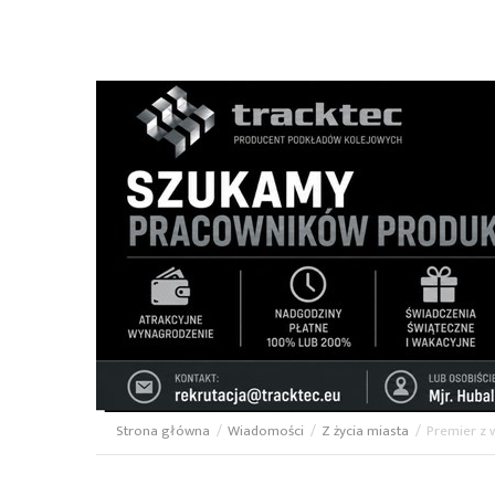
Strona główna
/
Wiadomości
/
Z życia miasta
/
Premier z 
Ścieżka
nawigacyjna