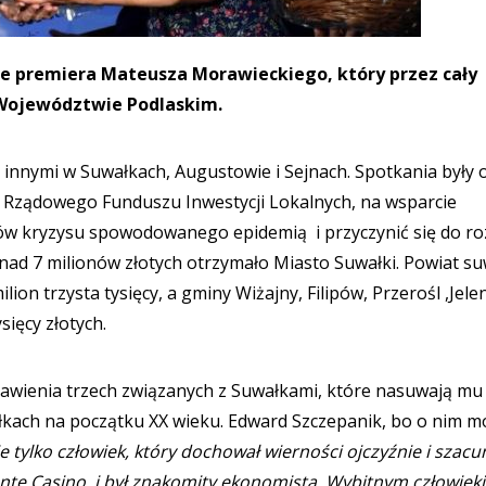
ie premiera Mateusza Morawieckiego, który przez cały
 Województwie Podlaskim.
 innymi w Suwałkach, Augustowie i Sejnach. Spotkania były 
Rządowego Funduszu Inwestycji Lokalnych, na wsparcie
ów kryzysu spowodowanego epidemią i przyczynić się do r
nad 7 milionów złotych otrzymało Miasto Suwałki. Powiat su
lion trzysta tysięcy, a gminy Wiżajny, Filipów, Przerośl ,Jele
sięcy złotych.
tawienia trzech związanych z Suwałkami, które nasuwają mu
ałkach na początku XX wieku. Edward Szczepanik, bo o nim 
e tylko człowiek, który dochował wierności ojczyźnie i szacu
onte Casino i był znakomity ekonomistą. Wybitnym człowiek