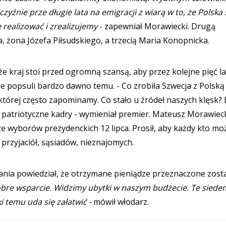
czyźnie prze długie lata na emigracji z wiarą w to, że Polska 
 realizować i zrealizujemy
- zapewniał Morawiecki. Drugą
 żona Józefa Piłsudskiego, a trzecią Maria Konopnicka.
że kraj stoi przed ogromną szansą, aby przez kolejne pięć la
e popsuli bardzo dawno temu. - Co zrobiła Szwecja z Polską
tórej często zapominamy. Co stało u źródeł naszych klęsk?
e i patriotyczne kadry - wymieniał premier. Mateusz Morawiec
rze wyborów prezydenckich 12 lipca. Prosił, aby każdy kto mo
przyjaciół, sąsiadów, nieznajomych.
ania powiedział, że otrzymane pieniądze przeznaczone zost
bre wsparcie.
Widzimy ubytki w naszym budżecie. Te siede
i temu uda się załatwić -
mówił włodarz.