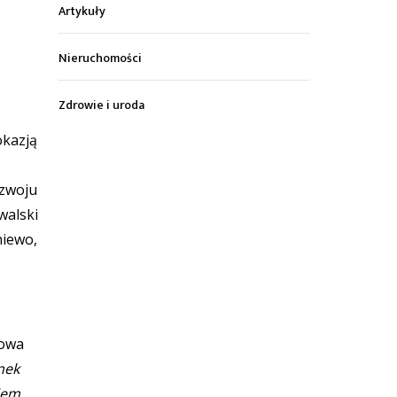
Artykuły
Nieruchomości
Zdrowie i uroda
okazją
ozwoju
walski
niewo,
mowa
nek
iem