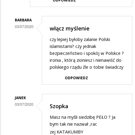
ODPOWIEDZ
BARBARA
03/07/2020
włącz myślenie
Dodane
czy lepiej byłoby zalanie Polski
przez
islamistami? czy jednak
Gość
bezpieczeństwo i spokój w Polskce ?
ironia , którą zioniesz i nienawiść do
w
polskiego rządu źle o tobie świadczy
odpowiedzi
ODPOWIEDZ
na
Wspaniała
szopka,
JANEK
03/07/2020
zaiste…
Szopka
Dodane
Masz na myśli siedzibę PEŁO ? Ja
przez
bym tak nie nazwał ,rac
Gość
zej KATAKUMBY