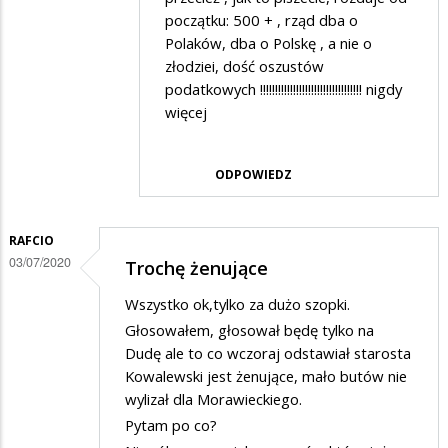
przez
początku: 500 + , rząd dba o
Franek
Polaków, dba o Polskę , a nie o
złodziei, dość oszustów
w
podatkowych !!!!!!!!!!!!!!!!!!!!!!!!!!!!!!!!!! nigdy
odpowiedzi
więcej
na
Oczywiście
ODPOWIEDZ
to
zupełny…
RAFCIO
03/07/2020
Trochę żenujące
Wszystko ok,tylko za dużo szopki.
Głosowałem, głosował będę tylko na
Dudę ale to co wczoraj odstawiał starosta
Kowalewski jest żenujące, mało butów nie
wylizał dla Morawieckiego.
Pytam po co?