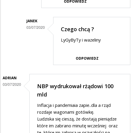
ODPOWIEDZ
na
Kasa
JANEK
03/07/2020
Czego chcą ?
Dodane
LyGyByTy i wazeliny
przez
Barbara
ODPOWIEDZ
w
odpowiedzi
ADRIAN
na
03/07/2020
NBP wydrukował rżądowi 100
??
mld
Inflacja i pandemiaia zapie..dla a rząd
rozdaje wagonami gotówkę.
Ludziska się cieszą, że dostają pieniądze
które im zabrano minutę wcześniej oraz
te, które im zabiorą w przyszłości na