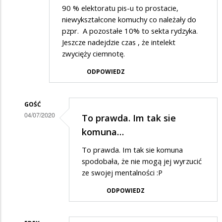
90 % elektoratu pis-u to prostacie,
niewykształcone komuchy co należały do
pzpr. A pozostałe 10% to sekta rydzyka.
Jeszcze nadejdzie czas , że intelekt
zwycięży ciemnotę.
ODPOWIEDZ
GOŚĆ
04/07/2020
To prawda. Im tak sie
Dodane
komuna…
przez
To prawda. Im tak sie komuna
Anonymous
spodobała, że nie mogą jej wyrzucić
w
ze swojej mentalności :P
odpowiedzi
ODPOWIEDZ
na
Elektorat