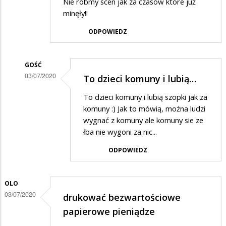
Nie róbmy scen jak za czasów które już
minęły!!
ODPOWIEDZ
GOŚĆ
03/07/2020
To dzieci komuny i lubią…
Dodane
To dzieci komuny i lubią szopki jak za
przez
komuny :) Jak to mówią, można ludzi
Rafcio
wygnać z komuny ale komuny sie ze
łba nie wygoni za nic...
w
odpowiedzi
ODPOWIEDZ
na
Trochę
OLO
żenujące
03/07/2020
drukować bezwartościowe
papierowe pieniądze