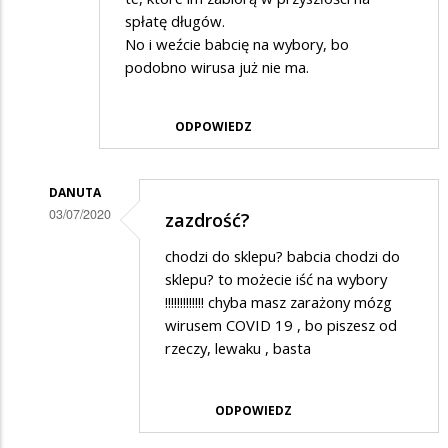
spłatę długów.
No i weźcie babcię na wybory, bo
podobno wirusa już nie ma.
ODPOWIEDZ
DANUTA
03/07/2020
zazdrość?
Dodane
chodzi do sklepu? babcia chodzi do
przez
sklepu? to możecie iść na wybory
Adrian
!!!!!!!!!!!!! chyba masz zarażony mózg
wirusem COVID 19 , bo piszesz od
w
rzeczy, lewaku , basta
odpowiedzi
na
ODPOWIEDZ
NBP
wydrukował