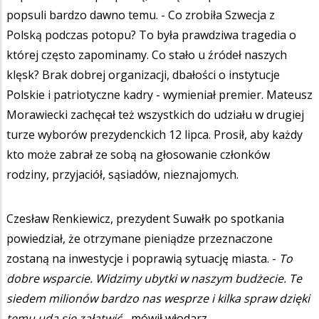
popsuli bardzo dawno temu. - Co zrobiła Szwecja z
Polską podczas potopu? To była prawdziwa tragedia o
której często zapominamy. Co stało u źródeł naszych
klęsk? Brak dobrej organizacji, dbałości o instytucje
Polskie i patriotyczne kadry - wymieniał premier. Mateusz
Morawiecki zachęcał też wszystkich do udziału w drugiej
turze wyborów prezydenckich 12 lipca. Prosił, aby każdy
kto może zabrał ze sobą na głosowanie członków
rodziny, przyjaciół, sąsiadów, nieznajomych.
Czesław Renkiewicz, prezydent Suwałk po spotkania
powiedział, że otrzymane pieniądze przeznaczone
zostaną na inwestycje i poprawią sytuację miasta. -
To
dobre wsparcie.
Widzimy ubytki w naszym budżecie. Te
siedem milionów bardzo nas wesprze i kilka spraw dzięki
temu uda się załatwić -
mówił włodarz.