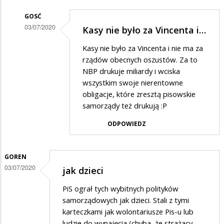
GOSĆ
03/07/2020
Kasy nie było za Vincenta i…
Dodane
Kasy nie było za Vincenta i nie ma za
przez
rządów obecnych oszustów. Za to
Kazik
NBP drukuje miliardy i wciska
wszystkim swoje nierentowne
w
obligacje, które zresztą pisowskie
odpowiedzi
samorządy też drukują :P
na
ODPOWIEDZ
Kasa
GOREN
03/07/2020
jak dzieci
PiS ograł tych wybitnych polityków
samorządowych jak dzieci. Stali z tymi
karteczkami jak wolontariusze Pis-u lub
ludzie do wynajęcia (chyba, że strażacy