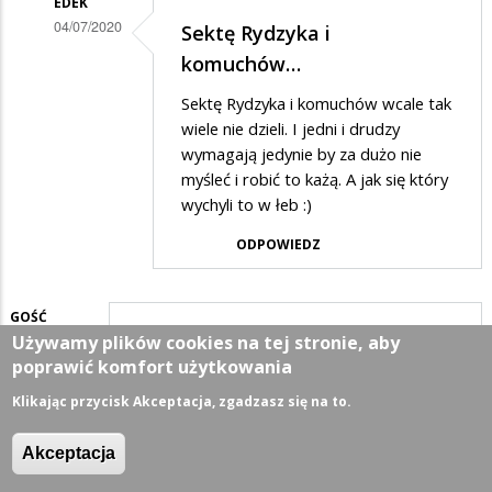
EDEK
PIS-
04/07/2020
Sektę Rydzyka i
u
Dodane
komuchów…
to
przez
Sektę Rydzyka i komuchów wcale tak
komuchy
Anonymous
wiele nie dzieli. I jedni i drudzy
w
wymagają jedynie by za dużo nie
myśleć i robić to każą. A jak się który
odpowiedzi
wychyli to w łeb :)
na
ODPOWIEDZ
Elektorat
PIS-
u
GOŚĆ
Używamy plików cookies na tej stronie, aby
04/07/2020
to
Będzie kasa w sam raz na…
poprawić komfort użytkowania
komuchy
Będzie kasa w sam raz na spłatę
Klikając przycisk Akceptacja, zgadzasz się na to.
zadłużonych pisowskich samorządów
ODPOWIEDZ
Akceptacja