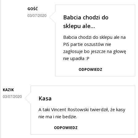
rżądowi
GOŚĆ
03/07/2020
Babcia chodzi do
100
Dodane
sklepu ale…
mld
przez
Babcia chodzi do sklepu ale na
Danuta
PiS partie oszustów nie
w
zagłosuje bo jeszcze na głowę
nie upadła :P
odpowiedzi
na
ODPOWIEDZ
zazdrość?
KAZIK
03/07/2020
Kasa
A taki Vincent Rostowski twierdził, że kasy
nie ma i nie bedzie.
ODPOWIEDZ