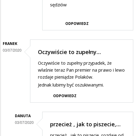
sędziów
odpowiedzi
na
ODPOWIEDZ
jak
dzieci
FRANEK
03/07/2020
Oczywiście to zupełny…
Oczywiście to zupełny przypadek, że
właśnie teraz Pan premier na prawo i lewo
rozdaje pieniądze Polaków.
Jednak lubimy być oszukiwanymi.
ODPOWIEDZ
DANUTA
03/07/2020
przecież , jak to piszecie,…
Dodane
przecież , jak to piszecie, rozdaje od