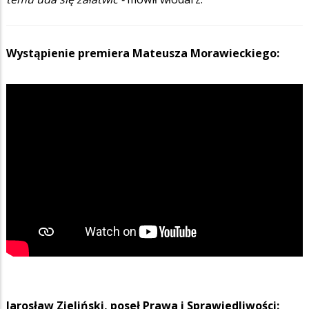
Wystąpienie premiera Mateusza Morawieckiego:
Jarosław Zieliński, poseł Prawa i Sprawiedliwości: