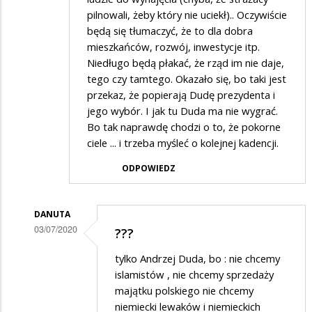
pilnowali, żeby który nie uciekł).. Oczywiście
będą się tłumaczyć, że to dla dobra
mieszkańców, rozwój, inwestycje itp.
Niedługo będą płakać, że rząd im nie daje,
tego czy tamtego. Okazało się, bo taki jest
przekaz, że popierają Dudę prezydenta i
jego wybór. I jak tu Duda ma nie wygrać.
Bo tak naprawdę chodzi o to, że pokorne
ciele ... i trzeba myśleć o kolejnej kadencji.
ODPOWIEDZ
DANUTA
03/07/2020
???
Dodane
tylko Andrzej Duda, bo : nie chcemy
przez
islamistów , nie chcemy sprzedaży
Goren
majątku polskiego nie chcemy
niemiecki lewaków i niemieckich
w