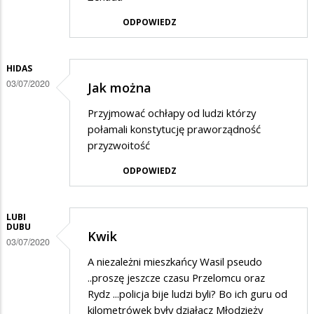
ODPOWIEDZ
HIDAS
03/07/2020
Jak można
Przyjmować ochłapy od ludzi którzy
połamali konstytucję praworządność
przyzwoitość
ODPOWIEDZ
LUBI
DUBU
Kwik
03/07/2020
A niezależni mieszkańcy Wasil pseudo
..proszę jeszcze czasu Przelomcu oraz
Rydz ...policja bije ludzi byli? Bo ich guru od
kilometrówek były działacz Młodzieży