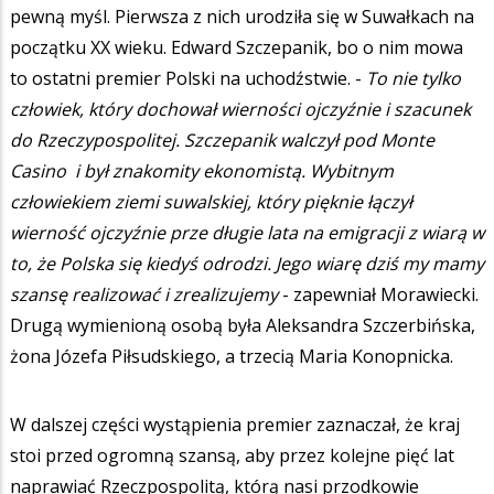
pewną myśl. Pierwsza z nich urodziła się w Suwałkach na
początku XX wieku. Edward Szczepanik, bo o nim mowa
to ostatni premier Polski na uchodźstwie. -
To nie tylko
człowiek, który dochował wierności ojczyźnie i szacunek
do Rzeczypospolitej. Szczepanik walczył pod Monte
Casino i był znakomity ekonomistą. Wybitnym
człowiekiem ziemi suwalskiej, który pięknie łączył
wierność ojczyźnie prze długie lata na emigracji z wiarą w
to, że Polska się kiedyś odrodzi. Jego wiarę dziś my mamy
szansę realizować i zrealizujemy
- zapewniał Morawiecki.
Drugą wymienioną osobą była Aleksandra Szczerbińska,
żona Józefa Piłsudskiego, a trzecią Maria Konopnicka.
W dalszej części wystąpienia premier zaznaczał, że kraj
stoi przed ogromną szansą, aby przez kolejne pięć lat
naprawiać Rzeczpospolitą, którą nasi przodkowie