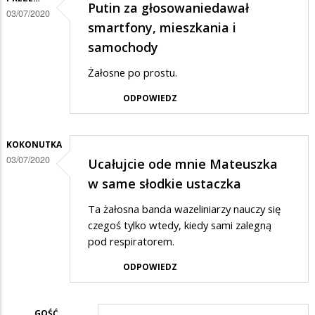
Putin za głosowaniedawał
03/07/2020
smartfony, mieszkania i
samochody
Żałosne po prostu.
ODPOWIEDZ
KOKONUTKA
03/07/2020
Ucałujcie ode mnie Mateuszka
w same słodkie ustaczka
Ta żałosna banda wazeliniarzy nauczy się
czegoś tylko wtedy, kiedy sami zalegną
pod respiratorem.
ODPOWIEDZ
GOŚĆ