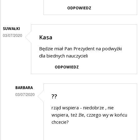
w
ODPOWIEDZ
odpowiedzi
na
SUWAŁKI
Wspaniała
03/07/2020
Kasa
szopka,
Będzie miał Pan Prezydent na podwyżki
zaiste…
dla biednych nauczycieli
ODPOWIEDZ
BARBARA
03/07/2020
??
Dodane
rząd wspiera - niedobrze , nie
przez
wspiera, też źle, czzego wy w końcu
Suwałki
chcecie?
w
odpowiedzi