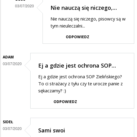
03/07/2020
Nie nauczą się niczego,…
Dodane
Nie nauczą się niczego, pisowcy są w
przez
tym nieuleczalni...
Kokonutka
ODPOWIEDZ
w
odpowiedzi
ADAM
na
03/07/2020
Ej a gdzie jest ochrona SOP…
Ucałujcie
ode
Ej a gdzie jest ochrona SOP Zielińskiego?
To ci strażacy z tyłu czy te urocze panie z
mnie
sękaczamy? :)
Mateuszka
ODPOWIEDZ
w
same
słodkie
SIDEŁ
03/07/2020
ustaczka
Sami swoi