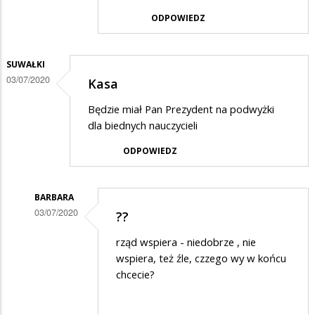
w
ODPOWIEDZ
odpowiedzi
na
SUWAŁKI
Wspaniała
03/07/2020
Kasa
szopka,
Będzie miał Pan Prezydent na podwyżki
zaiste…
dla biednych nauczycieli
ODPOWIEDZ
BARBARA
03/07/2020
??
Dodane
rząd wspiera - niedobrze , nie
przez
wspiera, też źle, czzego wy w końcu
Suwałki
chcecie?
w
odpowiedzi