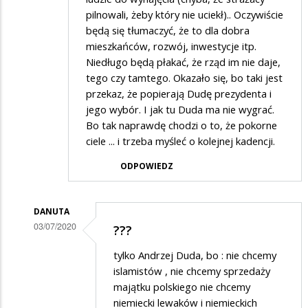
pilnowali, żeby który nie uciekł).. Oczywiście
będą się tłumaczyć, że to dla dobra
mieszkańców, rozwój, inwestycje itp.
Niedługo będą płakać, że rząd im nie daje,
tego czy tamtego. Okazało się, bo taki jest
przekaz, że popierają Dudę prezydenta i
jego wybór. I jak tu Duda ma nie wygrać.
Bo tak naprawdę chodzi o to, że pokorne
ciele ... i trzeba myśleć o kolejnej kadencji.
ODPOWIEDZ
DANUTA
03/07/2020
???
Dodane
tylko Andrzej Duda, bo : nie chcemy
przez
islamistów , nie chcemy sprzedaży
Goren
majątku polskiego nie chcemy
niemiecki lewaków i niemieckich
w