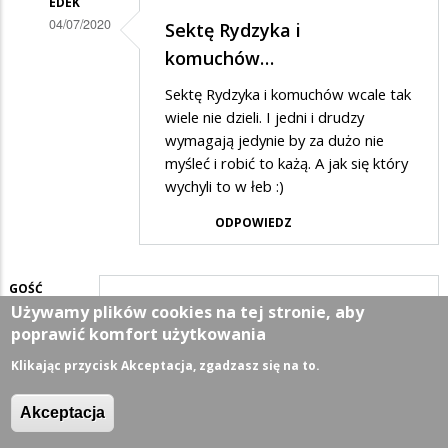
EDEK
PIS-
04/07/2020
Sektę Rydzyka i
u
Dodane
komuchów…
to
przez
Sektę Rydzyka i komuchów wcale tak
komuchy
Anonymous
wiele nie dzieli. I jedni i drudzy
w
wymagają jedynie by za dużo nie
myśleć i robić to każą. A jak się który
odpowiedzi
wychyli to w łeb :)
na
ODPOWIEDZ
Elektorat
PIS-
u
GOŚĆ
Używamy plików cookies na tej stronie, aby
04/07/2020
to
Będzie kasa w sam raz na…
poprawić komfort użytkowania
komuchy
Będzie kasa w sam raz na spłatę
Klikając przycisk Akceptacja, zgadzasz się na to.
zadłużonych pisowskich samorządów
ODPOWIEDZ
Akceptacja