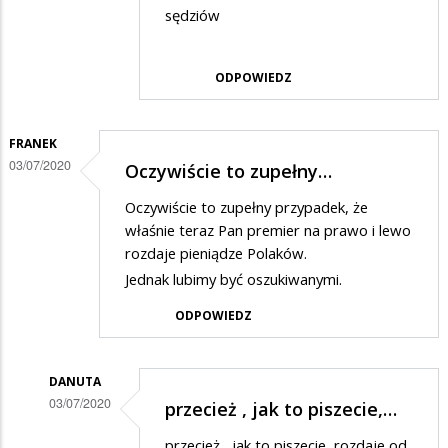
sędziów
odpowiedzi
na
ODPOWIEDZ
jak
dzieci
FRANEK
03/07/2020
Oczywiście to zupełny…
Oczywiście to zupełny przypadek, że
właśnie teraz Pan premier na prawo i lewo
rozdaje pieniądze Polaków.
Jednak lubimy być oszukiwanymi.
ODPOWIEDZ
DANUTA
03/07/2020
przecież , jak to piszecie,…
Dodane
przecież , jak to piszecie, rozdaje od