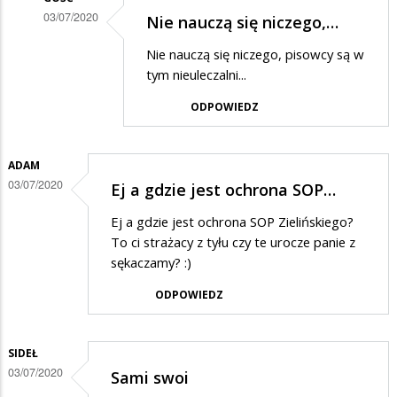
03/07/2020
Nie nauczą się niczego,…
Dodane
Nie nauczą się niczego, pisowcy są w
przez
tym nieuleczalni...
Kokonutka
ODPOWIEDZ
w
odpowiedzi
ADAM
na
03/07/2020
Ej a gdzie jest ochrona SOP…
Ucałujcie
ode
Ej a gdzie jest ochrona SOP Zielińskiego?
To ci strażacy z tyłu czy te urocze panie z
mnie
sękaczamy? :)
Mateuszka
ODPOWIEDZ
w
same
słodkie
SIDEŁ
03/07/2020
ustaczka
Sami swoi