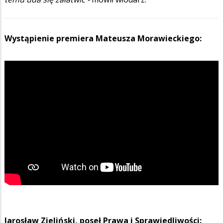
Wystąpienie premiera Mateusza Morawieckiego:
Jarosław Zieliński, poseł Prawa i Sprawiedliwości: