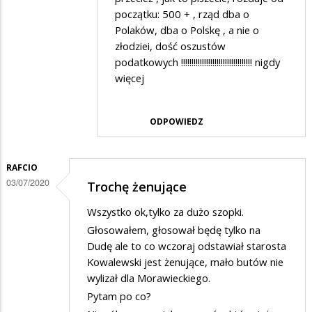
przez
początku: 500 + , rząd dba o
Franek
Polaków, dba o Polskę , a nie o
złodziei, dość oszustów
w
podatkowych !!!!!!!!!!!!!!!!!!!!!!!!!!!!!!!!!! nigdy
odpowiedzi
więcej
na
Oczywiście
ODPOWIEDZ
to
zupełny…
RAFCIO
03/07/2020
Trochę żenujące
Wszystko ok,tylko za dużo szopki.
Głosowałem, głosował będę tylko na
Dudę ale to co wczoraj odstawiał starosta
Kowalewski jest żenujące, mało butów nie
wylizał dla Morawieckiego.
Pytam po co?