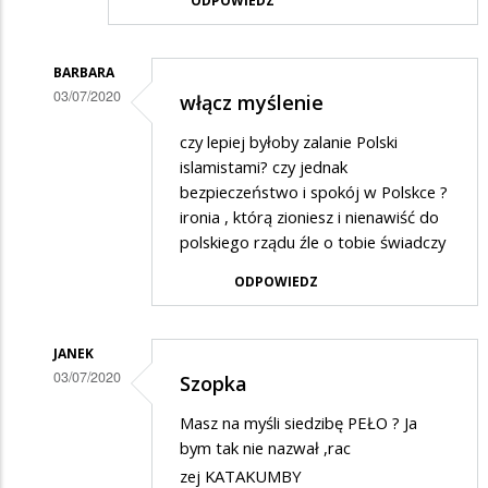
ODPOWIEDZ
BARBARA
03/07/2020
włącz myślenie
Dodane
czy lepiej byłoby zalanie Polski
przez
islamistami? czy jednak
Gość
bezpieczeństwo i spokój w Polskce ?
ironia , którą zioniesz i nienawiść do
w
polskiego rządu źle o tobie świadczy
odpowiedzi
ODPOWIEDZ
na
Wspaniała
szopka,
JANEK
03/07/2020
zaiste…
Szopka
Dodane
Masz na myśli siedzibę PEŁO ? Ja
przez
bym tak nie nazwał ,rac
Gość
zej KATAKUMBY