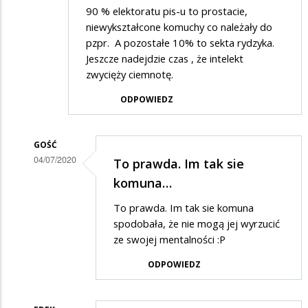
90 % elektoratu pis-u to prostacie,
niewykształcone komuchy co należały do
pzpr. A pozostałe 10% to sekta rydzyka.
Jeszcze nadejdzie czas , że intelekt
zwycięży ciemnotę.
ODPOWIEDZ
GOŚĆ
04/07/2020
To prawda. Im tak sie
Dodane
komuna…
przez
To prawda. Im tak sie komuna
Anonymous
spodobała, że nie mogą jej wyrzucić
w
ze swojej mentalności :P
odpowiedzi
ODPOWIEDZ
na
Elektorat