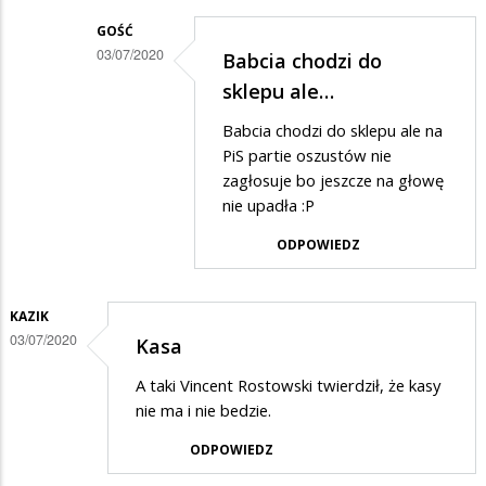
rżądowi
GOŚĆ
03/07/2020
Babcia chodzi do
100
Dodane
sklepu ale…
mld
przez
Babcia chodzi do sklepu ale na
Danuta
PiS partie oszustów nie
w
zagłosuje bo jeszcze na głowę
nie upadła :P
odpowiedzi
na
ODPOWIEDZ
zazdrość?
KAZIK
03/07/2020
Kasa
A taki Vincent Rostowski twierdził, że kasy
nie ma i nie bedzie.
ODPOWIEDZ