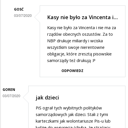
GOSĆ
03/07/2020
Kasy nie było za Vincenta i…
Dodane
Kasy nie było za Vincenta i nie ma za
przez
rządów obecnych oszustów. Za to
Kazik
NBP drukuje miliardy i wciska
wszystkim swoje nierentowne
w
obligacje, które zresztą pisowskie
odpowiedzi
samorządy też drukują :P
na
ODPOWIEDZ
Kasa
GOREN
03/07/2020
jak dzieci
PiS ograł tych wybitnych polityków
samorządowych jak dzieci. Stali z tymi
karteczkami jak wolontariusze Pis-u lub
ludzie do wynajęcia (chyba, że strażacy