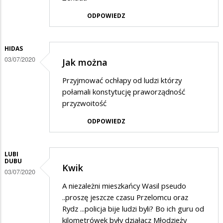
ODPOWIEDZ
HIDAS
03/07/2020
Jak można
Przyjmować ochłapy od ludzi którzy
połamali konstytucję praworządność
przyzwoitość
ODPOWIEDZ
LUBI
DUBU
Kwik
03/07/2020
A niezależni mieszkańcy Wasil pseudo
..proszę jeszcze czasu Przelomcu oraz
Rydz ...policja bije ludzi byli? Bo ich guru od
kilometrówek były działacz Młodzieży