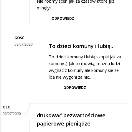
Nie róbmy scen jak za czasów które już
minęły!!
ODPOWIEDZ
GOŚĆ
03/07/2020
To dzieci komuny i lubią…
Dodane
To dzieci komuny i lubią szopki jak za
przez
komuny :) Jak to mówią, można ludzi
Rafcio
wygnać z komuny ale komuny sie ze
łba nie wygoni za nic...
w
odpowiedzi
ODPOWIEDZ
na
Trochę
OLO
żenujące
03/07/2020
drukować bezwartościowe
papierowe pieniądze