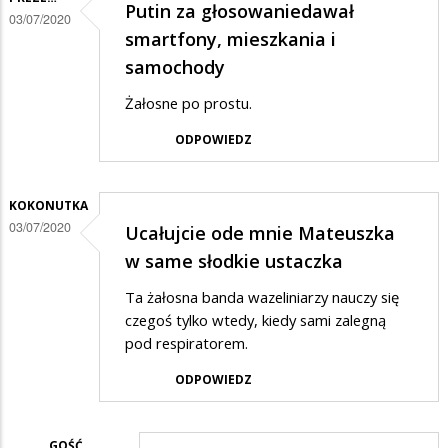
Putin za głosowaniedawał
03/07/2020
smartfony, mieszkania i
samochody
Żałosne po prostu.
ODPOWIEDZ
KOKONUTKA
03/07/2020
Ucałujcie ode mnie Mateuszka
w same słodkie ustaczka
Ta żałosna banda wazeliniarzy nauczy się
czegoś tylko wtedy, kiedy sami zalegną
pod respiratorem.
ODPOWIEDZ
GOŚĆ