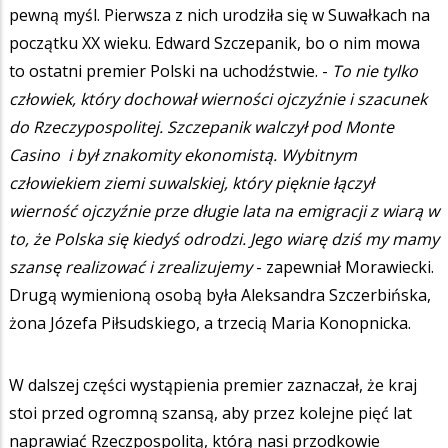
pewną myśl. Pierwsza z nich urodziła się w Suwałkach na
początku XX wieku. Edward Szczepanik, bo o nim mowa
to ostatni premier Polski na uchodźstwie. -
To nie tylko
człowiek, który dochował wierności ojczyźnie i szacunek
do Rzeczypospolitej. Szczepanik walczył pod Monte
Casino i był znakomity ekonomistą. Wybitnym
człowiekiem ziemi suwalskiej, który pięknie łączył
wierność ojczyźnie prze długie lata na emigracji z wiarą w
to, że Polska się kiedyś odrodzi. Jego wiarę dziś my mamy
szansę realizować i zrealizujemy
- zapewniał Morawiecki.
Drugą wymienioną osobą była Aleksandra Szczerbińska,
żona Józefa Piłsudskiego, a trzecią Maria Konopnicka.
W dalszej części wystąpienia premier zaznaczał, że kraj
stoi przed ogromną szansą, aby przez kolejne pięć lat
naprawiać Rzeczpospolitą, którą nasi przodkowie