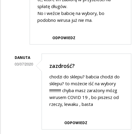
spłatę długów.
No i weźcie babcię na wybory, bo
podobno wirusa już nie ma.
ODPOWIEDZ
DANUTA
03/07/2020
zazdrość?
Dodane
chodzi do sklepu? babcia chodzi do
przez
sklepu? to możecie iść na wybory
Adrian
!!!!!!!!!!!!! chyba masz zarażony mózg
wirusem COVID 19 , bo piszesz od
w
rzeczy, lewaku , basta
odpowiedzi
na
ODPOWIEDZ
NBP
wydrukował