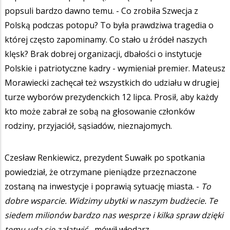
popsuli bardzo dawno temu. - Co zrobiła Szwecja z
Polską podczas potopu? To była prawdziwa tragedia o
której często zapominamy. Co stało u źródeł naszych
klęsk? Brak dobrej organizacji, dbałości o instytucje
Polskie i patriotyczne kadry - wymieniał premier. Mateusz
Morawiecki zachęcał też wszystkich do udziału w drugiej
turze wyborów prezydenckich 12 lipca. Prosił, aby każdy
kto może zabrał ze sobą na głosowanie członków
rodziny, przyjaciół, sąsiadów, nieznajomych.
Czesław Renkiewicz, prezydent Suwałk po spotkania
powiedział, że otrzymane pieniądze przeznaczone
zostaną na inwestycje i poprawią sytuację miasta. -
To
dobre wsparcie.
Widzimy ubytki w naszym budżecie. Te
siedem milionów bardzo nas wesprze i kilka spraw dzięki
temu uda się załatwić -
mówił włodarz.