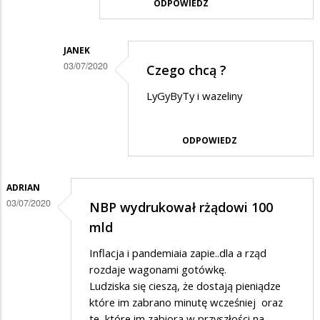
ODPOWIEDZ
na
Kasa
JANEK
03/07/2020
Czego chcą ?
Dodane
LyGyByTy i wazeliny
przez
Barbara
ODPOWIEDZ
w
odpowiedzi
ADRIAN
na
03/07/2020
NBP wydrukował rżądowi 100
??
mld
Inflacja i pandemiaia zapie..dla a rząd
rozdaje wagonami gotówkę.
Ludziska się cieszą, że dostają pieniądze
które im zabrano minutę wcześniej oraz
te, które im zabiorą w przyszłości na