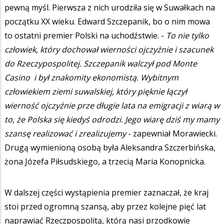
pewną myśl. Pierwsza z nich urodziła się w Suwałkach na
początku XX wieku. Edward Szczepanik, bo o nim mowa
to ostatni premier Polski na uchodźstwie. -
To nie tylko
człowiek, który dochował wierności ojczyźnie i szacunek
do Rzeczypospolitej. Szczepanik walczył pod Monte
Casino i był znakomity ekonomistą. Wybitnym
człowiekiem ziemi suwalskiej, który pięknie łączył
wierność ojczyźnie prze długie lata na emigracji z wiarą w
to, że Polska się kiedyś odrodzi. Jego wiarę dziś my mamy
szansę realizować i zrealizujemy
- zapewniał Morawiecki.
Drugą wymienioną osobą była Aleksandra Szczerbińska,
żona Józefa Piłsudskiego, a trzecią Maria Konopnicka.
W dalszej części wystąpienia premier zaznaczał, że kraj
stoi przed ogromną szansą, aby przez kolejne pięć lat
naprawiać Rzeczpospolitą, którą nasi przodkowie