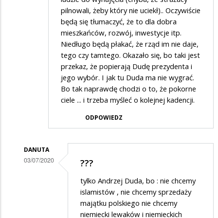
pilnowali, żeby który nie uciekł).. Oczywiście
będą się tłumaczyć, że to dla dobra
mieszkańców, rozwój, inwestycje itp.
Niedługo będą płakać, że rząd im nie daje,
tego czy tamtego. Okazało się, bo taki jest
przekaz, że popierają Dudę prezydenta i
jego wybór. I jak tu Duda ma nie wygrać.
Bo tak naprawdę chodzi o to, że pokorne
ciele ... i trzeba myśleć o kolejnej kadencji.
ODPOWIEDZ
DANUTA
03/07/2020
???
Dodane
tylko Andrzej Duda, bo : nie chcemy
przez
islamistów , nie chcemy sprzedaży
Goren
majątku polskiego nie chcemy
niemiecki lewaków i niemieckich
w