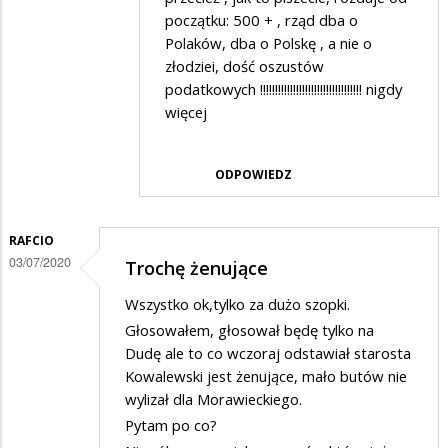
przez
początku: 500 + , rząd dba o
Franek
Polaków, dba o Polskę , a nie o
złodziei, dość oszustów
w
podatkowych !!!!!!!!!!!!!!!!!!!!!!!!!!!!!!!!!! nigdy
odpowiedzi
więcej
na
Oczywiście
ODPOWIEDZ
to
zupełny…
RAFCIO
03/07/2020
Trochę żenujące
Wszystko ok,tylko za dużo szopki.
Głosowałem, głosował będę tylko na
Dudę ale to co wczoraj odstawiał starosta
Kowalewski jest żenujące, mało butów nie
wylizał dla Morawieckiego.
Pytam po co?