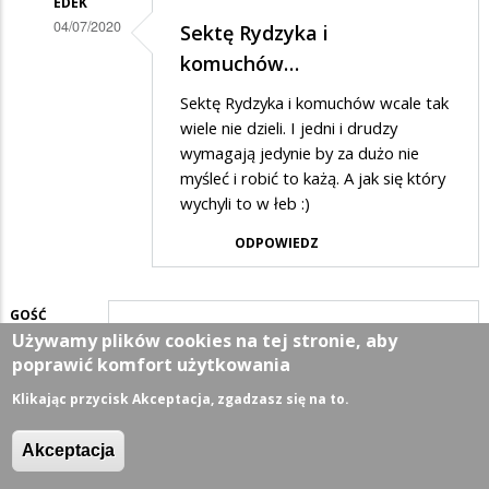
EDEK
PIS-
04/07/2020
Sektę Rydzyka i
u
Dodane
komuchów…
to
przez
Sektę Rydzyka i komuchów wcale tak
komuchy
Anonymous
wiele nie dzieli. I jedni i drudzy
w
wymagają jedynie by za dużo nie
myśleć i robić to każą. A jak się który
odpowiedzi
wychyli to w łeb :)
na
ODPOWIEDZ
Elektorat
PIS-
u
GOŚĆ
Używamy plików cookies na tej stronie, aby
04/07/2020
to
Będzie kasa w sam raz na…
poprawić komfort użytkowania
komuchy
Będzie kasa w sam raz na spłatę
Klikając przycisk Akceptacja, zgadzasz się na to.
zadłużonych pisowskich samorządów
ODPOWIEDZ
Akceptacja