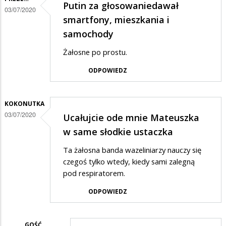
Putin za głosowaniedawał
03/07/2020
smartfony, mieszkania i
samochody
Żałosne po prostu.
ODPOWIEDZ
KOKONUTKA
03/07/2020
Ucałujcie ode mnie Mateuszka
w same słodkie ustaczka
Ta żałosna banda wazeliniarzy nauczy się
czegoś tylko wtedy, kiedy sami zalegną
pod respiratorem.
ODPOWIEDZ
GOŚĆ