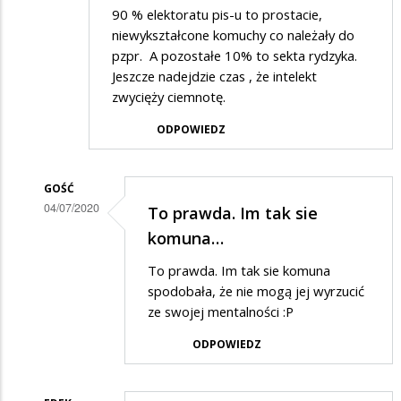
90 % elektoratu pis-u to prostacie,
niewykształcone komuchy co należały do
pzpr. A pozostałe 10% to sekta rydzyka.
Jeszcze nadejdzie czas , że intelekt
zwycięży ciemnotę.
ODPOWIEDZ
GOŚĆ
04/07/2020
To prawda. Im tak sie
Dodane
komuna…
przez
To prawda. Im tak sie komuna
Anonymous
spodobała, że nie mogą jej wyrzucić
w
ze swojej mentalności :P
odpowiedzi
ODPOWIEDZ
na
Elektorat