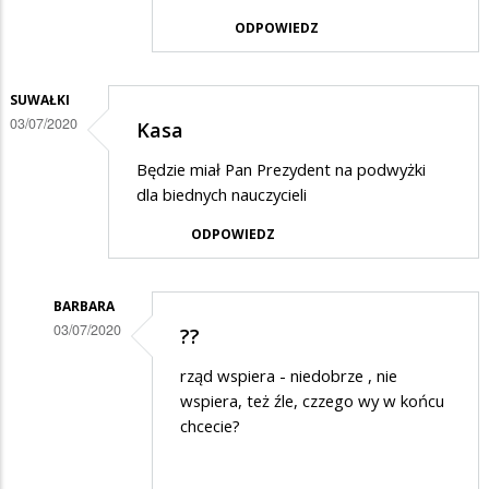
w
ODPOWIEDZ
odpowiedzi
na
SUWAŁKI
Wspaniała
03/07/2020
Kasa
szopka,
Będzie miał Pan Prezydent na podwyżki
zaiste…
dla biednych nauczycieli
ODPOWIEDZ
BARBARA
03/07/2020
??
Dodane
rząd wspiera - niedobrze , nie
przez
wspiera, też źle, czzego wy w końcu
Suwałki
chcecie?
w
odpowiedzi