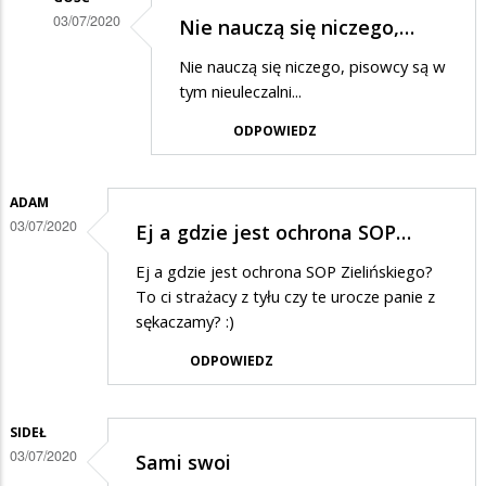
03/07/2020
Nie nauczą się niczego,…
Dodane
Nie nauczą się niczego, pisowcy są w
przez
tym nieuleczalni...
Kokonutka
ODPOWIEDZ
w
odpowiedzi
ADAM
na
03/07/2020
Ej a gdzie jest ochrona SOP…
Ucałujcie
ode
Ej a gdzie jest ochrona SOP Zielińskiego?
To ci strażacy z tyłu czy te urocze panie z
mnie
sękaczamy? :)
Mateuszka
ODPOWIEDZ
w
same
słodkie
SIDEŁ
03/07/2020
ustaczka
Sami swoi