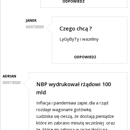
ODPOWIEDZ
na
Kasa
JANEK
03/07/2020
Czego chcą ?
Dodane
LyGyByTy i wazeliny
przez
Barbara
ODPOWIEDZ
w
odpowiedzi
ADRIAN
na
03/07/2020
NBP wydrukował rżądowi 100
??
mld
Inflacja i pandemiaia zapie..dla a rząd
rozdaje wagonami gotówkę.
Ludziska się cieszą, że dostają pieniądze
które im zabrano minutę wcześniej oraz
te, które im zabiorą w przyszłości na