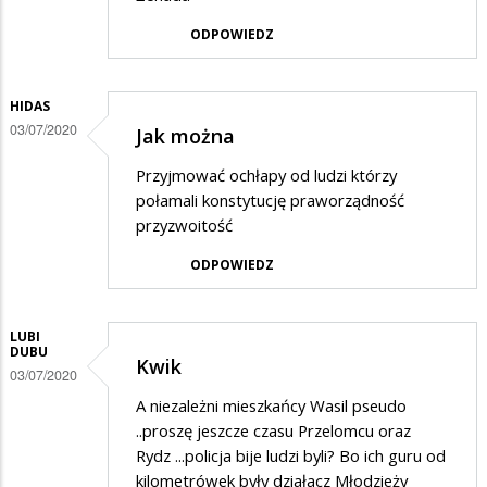
ODPOWIEDZ
HIDAS
03/07/2020
Jak można
Przyjmować ochłapy od ludzi którzy
połamali konstytucję praworządność
przyzwoitość
ODPOWIEDZ
LUBI
DUBU
Kwik
03/07/2020
A niezależni mieszkańcy Wasil pseudo
..proszę jeszcze czasu Przelomcu oraz
Rydz ...policja bije ludzi byli? Bo ich guru od
kilometrówek były działacz Młodzieży