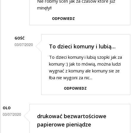
Nie róbmy scen jak za czasów które już
minęły!!
ODPOWIEDZ
GOŚĆ
03/07/2020
To dzieci komuny i lubią…
Dodane
To dzieci komuny i lubią szopki jak za
przez
komuny :) Jak to mówią, można ludzi
Rafcio
wygnać z komuny ale komuny sie ze
łba nie wygoni za nic...
w
odpowiedzi
ODPOWIEDZ
na
Trochę
OLO
żenujące
03/07/2020
drukować bezwartościowe
papierowe pieniądze