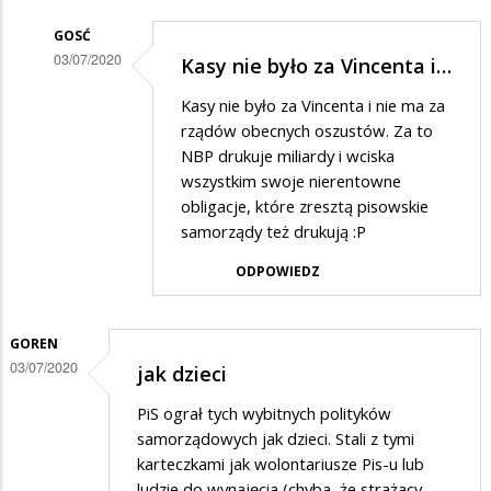
GOSĆ
03/07/2020
Kasy nie było za Vincenta i…
Dodane
Kasy nie było za Vincenta i nie ma za
przez
rządów obecnych oszustów. Za to
Kazik
NBP drukuje miliardy i wciska
wszystkim swoje nierentowne
w
obligacje, które zresztą pisowskie
odpowiedzi
samorządy też drukują :P
na
ODPOWIEDZ
Kasa
GOREN
03/07/2020
jak dzieci
PiS ograł tych wybitnych polityków
samorządowych jak dzieci. Stali z tymi
karteczkami jak wolontariusze Pis-u lub
ludzie do wynajęcia (chyba, że strażacy