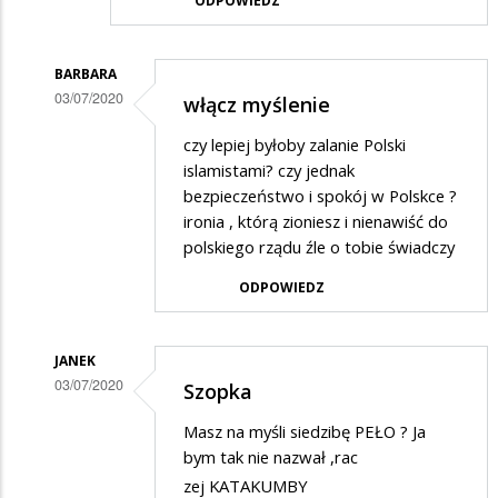
ODPOWIEDZ
BARBARA
03/07/2020
włącz myślenie
Dodane
czy lepiej byłoby zalanie Polski
przez
islamistami? czy jednak
Gość
bezpieczeństwo i spokój w Polskce ?
ironia , którą zioniesz i nienawiść do
w
polskiego rządu źle o tobie świadczy
odpowiedzi
ODPOWIEDZ
na
Wspaniała
szopka,
JANEK
03/07/2020
zaiste…
Szopka
Dodane
Masz na myśli siedzibę PEŁO ? Ja
przez
bym tak nie nazwał ,rac
Gość
zej KATAKUMBY