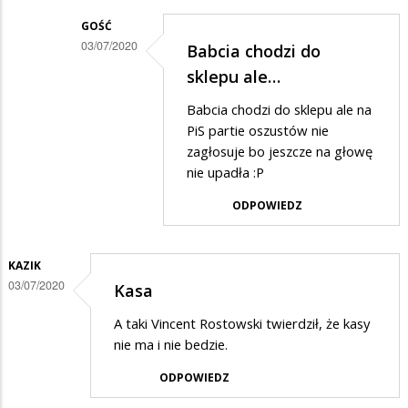
rżądowi
GOŚĆ
03/07/2020
Babcia chodzi do
100
Dodane
sklepu ale…
mld
przez
Babcia chodzi do sklepu ale na
Danuta
PiS partie oszustów nie
w
zagłosuje bo jeszcze na głowę
nie upadła :P
odpowiedzi
na
ODPOWIEDZ
zazdrość?
KAZIK
03/07/2020
Kasa
A taki Vincent Rostowski twierdził, że kasy
nie ma i nie bedzie.
ODPOWIEDZ