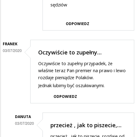
sędziów
odpowiedzi
na
ODPOWIEDZ
jak
dzieci
FRANEK
03/07/2020
Oczywiście to zupełny…
Oczywiście to zupełny przypadek, że
właśnie teraz Pan premier na prawo i lewo
rozdaje pieniądze Polaków.
Jednak lubimy być oszukiwanymi.
ODPOWIEDZ
DANUTA
03/07/2020
przecież , jak to piszecie,…
Dodane
przecież , jak to piszecie, rozdaje od