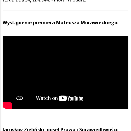
Wystąpienie premiera Mateusza Morawieckiego:
Jarosław Zieliński, poseł Prawa i Sprawiedliwości: