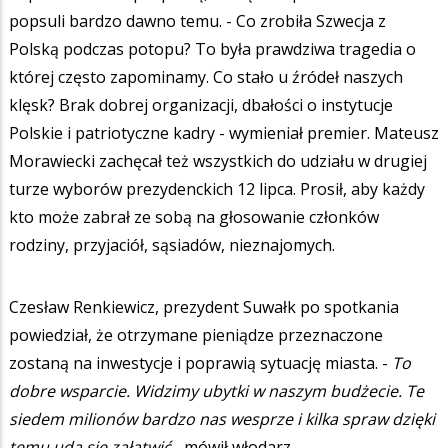
popsuli bardzo dawno temu. - Co zrobiła Szwecja z
Polską podczas potopu? To była prawdziwa tragedia o
której często zapominamy. Co stało u źródeł naszych
klęsk? Brak dobrej organizacji, dbałości o instytucje
Polskie i patriotyczne kadry - wymieniał premier. Mateusz
Morawiecki zachęcał też wszystkich do udziału w drugiej
turze wyborów prezydenckich 12 lipca. Prosił, aby każdy
kto może zabrał ze sobą na głosowanie członków
rodziny, przyjaciół, sąsiadów, nieznajomych.
Czesław Renkiewicz, prezydent Suwałk po spotkania
powiedział, że otrzymane pieniądze przeznaczone
zostaną na inwestycje i poprawią sytuację miasta. -
To
dobre wsparcie.
Widzimy ubytki w naszym budżecie. Te
siedem milionów bardzo nas wesprze i kilka spraw dzięki
temu uda się załatwić -
mówił włodarz.