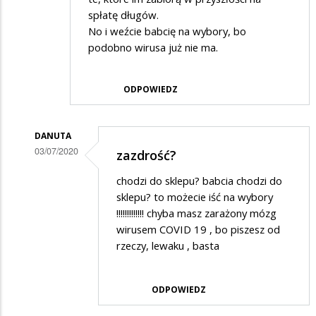
spłatę długów.
No i weźcie babcię na wybory, bo
podobno wirusa już nie ma.
ODPOWIEDZ
DANUTA
03/07/2020
zazdrość?
Dodane
chodzi do sklepu? babcia chodzi do
przez
sklepu? to możecie iść na wybory
Adrian
!!!!!!!!!!!!! chyba masz zarażony mózg
wirusem COVID 19 , bo piszesz od
w
rzeczy, lewaku , basta
odpowiedzi
na
ODPOWIEDZ
NBP
wydrukował