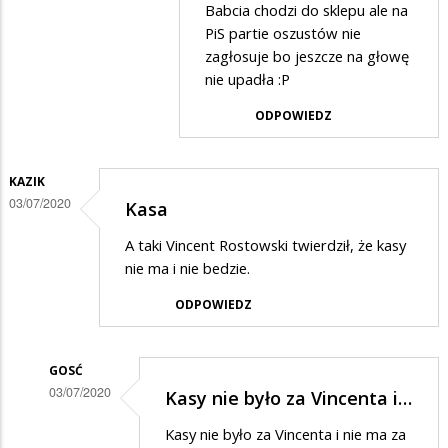
Babcia chodzi do sklepu ale na
Danuta
PiS partie oszustów nie
w
zagłosuje bo jeszcze na głowę
nie upadła :P
odpowiedzi
na
ODPOWIEDZ
zazdrość?
KAZIK
03/07/2020
Kasa
A taki Vincent Rostowski twierdził, że kasy
nie ma i nie bedzie.
ODPOWIEDZ
GOSĆ
03/07/2020
Kasy nie było za Vincenta i…
Dodane
Kasy nie było za Vincenta i nie ma za