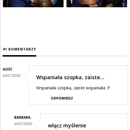
41 KOMENTARZY
GOŚĆ
03/07/2020
Wspaniała szopka, zaiste…
Wspaniała szopka, zaiste wspaniała :P
ODPOWIEDZ
BARBARA
03/07/2020
włącz myślenie