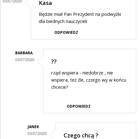
03/07/2020
Kasa
szopka,
Będzie miał Pan Prezydent na podwyżki
zaiste…
dla biednych nauczycieli
ODPOWIEDZ
BARBARA
03/07/2020
??
Dodane
rząd wspiera - niedobrze , nie
przez
wspiera, też źle, czzego wy w końcu
Suwałki
chcecie?
w
odpowiedzi
ODPOWIEDZ
na
Kasa
JANEK
03/07/2020
Czego chcą ?