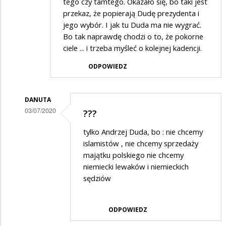
tego czy tamtego. Okazało się, bo taki jest
przekaz, że popierają Dudę prezydenta i
jego wybór. I jak tu Duda ma nie wygrać.
Bo tak naprawdę chodzi o to, że pokorne
ciele ... i trzeba myśleć o kolejnej kadencji.
ODPOWIEDZ
DANUTA
03/07/2020
???
Dodane
tylko Andrzej Duda, bo : nie chcemy
przez
islamistów , nie chcemy sprzedaży
Goren
majątku polskiego nie chcemy
niemiecki lewaków i niemieckich
w
sędziów
odpowiedzi
na
ODPOWIEDZ
jak