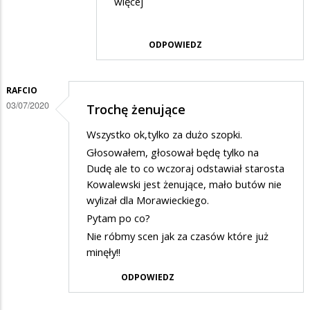
więcej
na
Oczywiście
ODPOWIEDZ
to
zupełny…
RAFCIO
03/07/2020
Trochę żenujące
Wszystko ok,tylko za dużo szopki.
Głosowałem, głosował będę tylko na
Dudę ale to co wczoraj odstawiał starosta
Kowalewski jest żenujące, mało butów nie
wylizał dla Morawieckiego.
Pytam po co?
Nie róbmy scen jak za czasów które już
minęły!!
ODPOWIEDZ