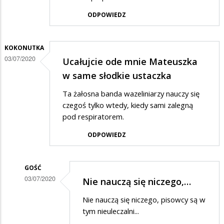
ODPOWIEDZ
KOKONUTKA
03/07/2020
Ucałujcie ode mnie Mateuszka
w same słodkie ustaczka
Ta żałosna banda wazeliniarzy nauczy się
czegoś tylko wtedy, kiedy sami zalegną
pod respiratorem.
ODPOWIEDZ
GOŚĆ
03/07/2020
Nie nauczą się niczego,…
Dodane
Nie nauczą się niczego, pisowcy są w
przez
tym nieuleczalni...
Kokonutka