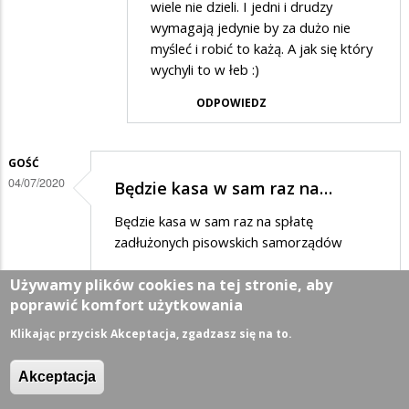
Anonymous
wiele nie dzieli. I jedni i drudzy
w
wymagają jedynie by za dużo nie
myśleć i robić to każą. A jak się który
odpowiedzi
wychyli to w łeb :)
na
ODPOWIEDZ
Elektorat
PIS-
u
GOŚĆ
04/07/2020
to
Będzie kasa w sam raz na…
komuchy
Będzie kasa w sam raz na spłatę
zadłużonych pisowskich samorządów
ODPOWIEDZ
Używamy plików cookies na tej stronie, aby
poprawić komfort użytkowania
Klikając przycisk Akceptacja, zgadzasz się na to.
GOŚĆ
04/07/2020
Na zdjęciu sami pseudo…
Akceptacja
Na zdjęciu sami pseudo-patrioci