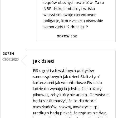
przez
rządów obecnych oszustów. Za to
Kazik
NBP drukuje miliardy i wciska
wszystkim swoje nierentowne
w
obligacje, które zresztą pisowskie
odpowiedzi
samorządy też drukują :P
na
ODPOWIEDZ
Kasa
GOREN
03/07/2020
jak dzieci
PiS ograł tych wybitnych polityków
samorządowych jak dzieci. Stali z tymi
karteczkami jak wolontariusze Pis-u lub
ludzie do wynajęcia (chyba, że strażacy
pilnowali, żeby który nie uciekł).. Oczywiście
będą się tłumaczyć, że to dla dobra
mieszkańców, rozwój, inwestycje itp.
Niedługo będą płakać, że rząd im nie daje,