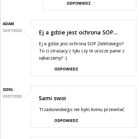
ODPOWIEDZ
w
odpowiedzi
ADAM
na
03/07/2020
Ej a gdzie jest ochrona SOP…
Ucałujcie
ode
Ej a gdzie jest ochrona SOP Zielińskiego?
To ci strażacy z tyłu czy te urocze panie z
mnie
sękaczamy? :)
Mateuszka
ODPOWIEDZ
w
same
słodkie
SIDEŁ
03/07/2020
ustaczka
Sami swoi
Trzaskowskiego nie było komu przewitać
ODPOWIEDZ