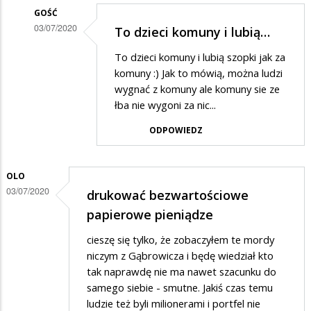
GOŚĆ
03/07/2020
To dzieci komuny i lubią…
Dodane
To dzieci komuny i lubią szopki jak za
przez
komuny :) Jak to mówią, można ludzi
Rafcio
wygnać z komuny ale komuny sie ze
łba nie wygoni za nic...
w
odpowiedzi
ODPOWIEDZ
na
Trochę
OLO
żenujące
03/07/2020
drukować bezwartościowe
papierowe pieniądze
cieszę się tylko, że zobaczyłem te mordy
niczym z Gąbrowicza i będę wiedział kto
tak naprawdę nie ma nawet szacunku do
samego siebie - smutne. Jakiś czas temu
ludzie też byli milionerami i portfel nie