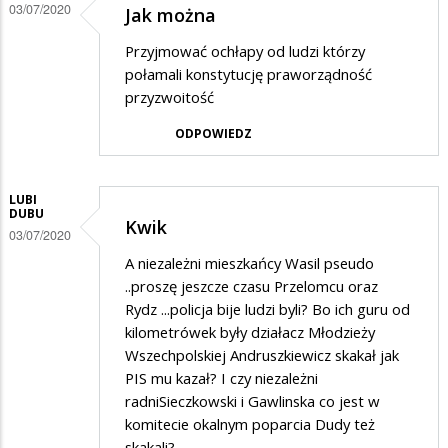
03/07/2020
Jak można
Przyjmować ochłapy od ludzi którzy
połamali konstytucję praworządność
przyzwoitość
ODPOWIEDZ
LUBI
DUBU
Kwik
03/07/2020
A niezależni mieszkańcy Wasil pseudo
..proszę jeszcze czasu Przelomcu oraz
Rydz ...policja bije ludzi byli? Bo ich guru od
kilometrówek były działacz Młodzieży
Wszechpolskiej Andruszkiewicz skakał jak
PIS mu kazał? I czy niezależni
radniSieczkowski i Gawlinska co jest w
komitecie okalnym poparcia Dudy też
skakali?