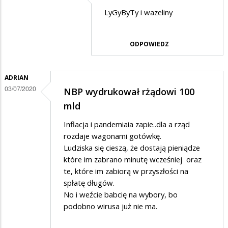
Dodane
LyGyByTy i wazeliny
przez
Barbara
ODPOWIEDZ
w
odpowiedzi
ADRIAN
na
03/07/2020
NBP wydrukował rżądowi 100
??
mld
Inflacja i pandemiaia zapie..dla a rząd
rozdaje wagonami gotówkę.
Ludziska się cieszą, że dostają pieniądze
które im zabrano minutę wcześniej oraz
te, które im zabiorą w przyszłości na
spłatę długów.
No i weźcie babcię na wybory, bo
podobno wirusa już nie ma.