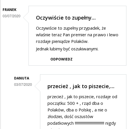
dzieci
FRANEK
03/07/2020
Oczywiście to zupełny…
Oczywiście to zupełny przypadek, że
właśnie teraz Pan premier na prawo i lewo
rozdaje pieniądze Polaków.
Jednak lubimy być oszukiwanymi.
ODPOWIEDZ
DANUTA
03/07/2020
przecież , jak to piszecie,…
Dodane
przecież , jak to piszecie, rozdaje od
przez
początku: 500 + , rząd dba o
Franek
Polaków, dba o Polskę , a nie o
złodziei, dość oszustów
w
podatkowych !!!!!!!!!!!!!!!!!!!!!!!!!!!!!!!!!! nigdy
odpowiedzi