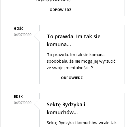
ODPOWIEDZ
GOŚĆ
04/07/2020
To prawda. Im tak sie
Dodane
komuna…
przez
To prawda. Im tak sie komuna
Anonymous
spodobała, że nie mogą jej wyrzucić
w
ze swojej mentalności :P
odpowiedzi
ODPOWIEDZ
na
Elektorat
EDEK
PIS-
04/07/2020
Sektę Rydzyka i
u
Dodane
komuchów…
to
przez
Sektę Rydzyka i komuchów wcale tak
komuchy