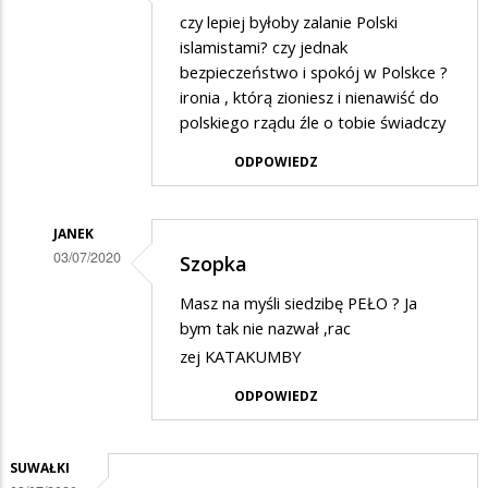
Dodane
czy lepiej byłoby zalanie Polski
przez
islamistami? czy jednak
Gość
bezpieczeństwo i spokój w Polskce ?
ironia , którą zioniesz i nienawiść do
w
polskiego rządu źle o tobie świadczy
odpowiedzi
ODPOWIEDZ
na
Wspaniała
szopka,
JANEK
03/07/2020
zaiste…
Szopka
Dodane
Masz na myśli siedzibę PEŁO ? Ja
przez
bym tak nie nazwał ,rac
Gość
zej KATAKUMBY
w
ODPOWIEDZ
odpowiedzi
na
SUWAŁKI
Wspaniała