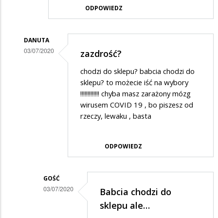
ODPOWIEDZ
DANUTA
03/07/2020
zazdrość?
Dodane
chodzi do sklepu? babcia chodzi do
przez
sklepu? to możecie iść na wybory
Adrian
!!!!!!!!!!!!! chyba masz zarażony mózg
wirusem COVID 19 , bo piszesz od
w
rzeczy, lewaku , basta
odpowiedzi
na
ODPOWIEDZ
NBP
wydrukował
rżądowi
GOŚĆ
03/07/2020
Babcia chodzi do
100
Dodane
sklepu ale…
mld
przez