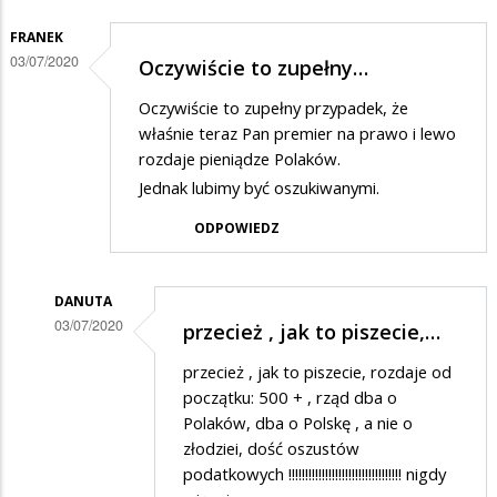
dzieci
FRANEK
03/07/2020
Oczywiście to zupełny…
Oczywiście to zupełny przypadek, że
właśnie teraz Pan premier na prawo i lewo
rozdaje pieniądze Polaków.
Jednak lubimy być oszukiwanymi.
ODPOWIEDZ
DANUTA
03/07/2020
przecież , jak to piszecie,…
Dodane
przecież , jak to piszecie, rozdaje od
przez
początku: 500 + , rząd dba o
Franek
Polaków, dba o Polskę , a nie o
złodziei, dość oszustów
w
podatkowych !!!!!!!!!!!!!!!!!!!!!!!!!!!!!!!!!! nigdy
odpowiedzi