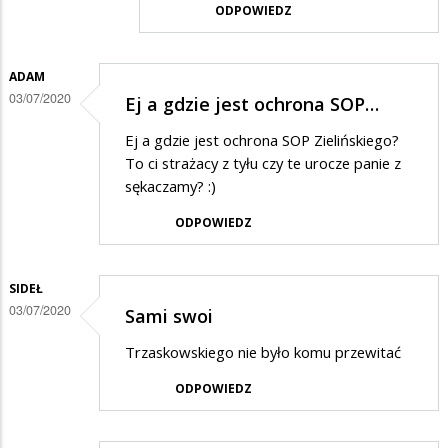
ODPOWIEDZ
w
odpowiedzi
ADAM
na
03/07/2020
Ej a gdzie jest ochrona SOP…
Ucałujcie
ode
Ej a gdzie jest ochrona SOP Zielińskiego?
To ci strażacy z tyłu czy te urocze panie z
mnie
sękaczamy? :)
Mateuszka
ODPOWIEDZ
w
same
słodkie
SIDEŁ
03/07/2020
ustaczka
Sami swoi
Trzaskowskiego nie było komu przewitać
ODPOWIEDZ