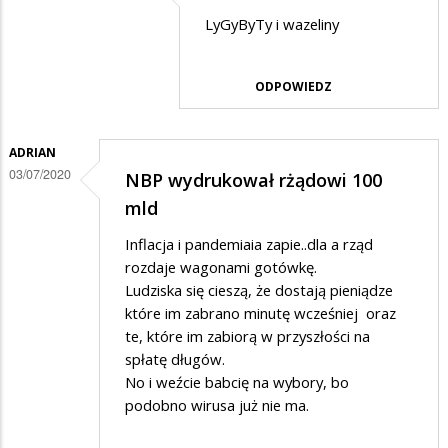
Dodane
LyGyByTy i wazeliny
przez
Barbara
ODPOWIEDZ
w
odpowiedzi
ADRIAN
na
03/07/2020
NBP wydrukował rżądowi 100
??
mld
Inflacja i pandemiaia zapie..dla a rząd
rozdaje wagonami gotówkę.
Ludziska się cieszą, że dostają pieniądze
które im zabrano minutę wcześniej oraz
te, które im zabiorą w przyszłości na
spłatę długów.
No i weźcie babcię na wybory, bo
podobno wirusa już nie ma.