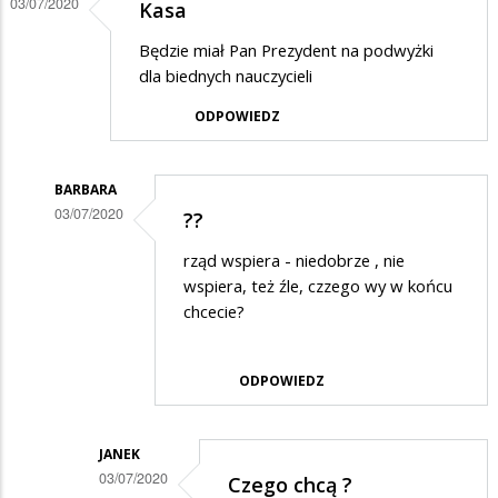
03/07/2020
Kasa
szopka,
Będzie miał Pan Prezydent na podwyżki
zaiste…
dla biednych nauczycieli
ODPOWIEDZ
BARBARA
03/07/2020
??
Dodane
rząd wspiera - niedobrze , nie
przez
wspiera, też źle, czzego wy w końcu
Suwałki
chcecie?
w
odpowiedzi
ODPOWIEDZ
na
Kasa
JANEK
03/07/2020
Czego chcą ?