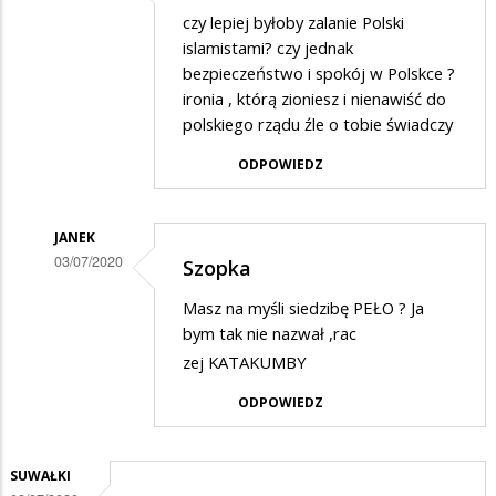
Dodane
czy lepiej byłoby zalanie Polski
przez
islamistami? czy jednak
Gość
bezpieczeństwo i spokój w Polskce ?
ironia , którą zioniesz i nienawiść do
w
polskiego rządu źle o tobie świadczy
odpowiedzi
ODPOWIEDZ
na
Wspaniała
szopka,
JANEK
03/07/2020
zaiste…
Szopka
Dodane
Masz na myśli siedzibę PEŁO ? Ja
przez
bym tak nie nazwał ,rac
Gość
zej KATAKUMBY
w
ODPOWIEDZ
odpowiedzi
na
SUWAŁKI
Wspaniała