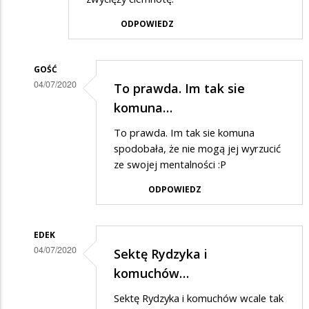
ODPOWIEDZ
GOŚĆ
04/07/2020
To prawda. Im tak sie
Dodane
komuna…
przez
To prawda. Im tak sie komuna
Anonymous
spodobała, że nie mogą jej wyrzucić
w
ze swojej mentalności :P
odpowiedzi
ODPOWIEDZ
na
Elektorat
EDEK
PIS-
04/07/2020
Sektę Rydzyka i
u
Dodane
komuchów…
to
przez
Sektę Rydzyka i komuchów wcale tak
komuchy