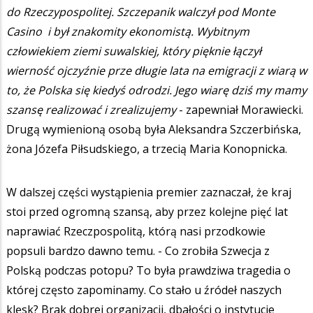
do Rzeczypospolitej. Szczepanik walczył pod Monte
Casino i był znakomity ekonomistą. Wybitnym
człowiekiem ziemi suwalskiej, który pięknie łączył
wierność ojczyźnie prze długie lata na emigracji z wiarą w
to, że Polska się kiedyś odrodzi. Jego wiarę dziś my mamy
szansę realizować i zrealizujemy
- zapewniał Morawiecki.
Drugą wymienioną osobą była Aleksandra Szczerbińska,
żona Józefa Piłsudskiego, a trzecią Maria Konopnicka.
W dalszej części wystąpienia premier zaznaczał, że kraj
stoi przed ogromną szansą, aby przez kolejne pięć lat
naprawiać Rzeczpospolitą, którą nasi przodkowie
popsuli bardzo dawno temu. - Co zrobiła Szwecja z
Polską podczas potopu? To była prawdziwa tragedia o
której często zapominamy. Co stało u źródeł naszych
klęsk? Brak dobrej organizacji, dbałości o instytucje