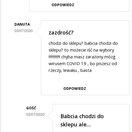
ODPOWIEDZ
DANUTA
03/07/2020
zazdrość?
Dodane
chodzi do sklepu? babcia chodzi do
przez
sklepu? to możecie iść na wybory
Adrian
!!!!!!!!!!!!! chyba masz zarażony mózg
wirusem COVID 19 , bo piszesz od
w
rzeczy, lewaku , basta
odpowiedzi
na
ODPOWIEDZ
NBP
wydrukował
rżądowi
GOŚĆ
03/07/2020
Babcia chodzi do
100
Dodane
sklepu ale…
mld
przez