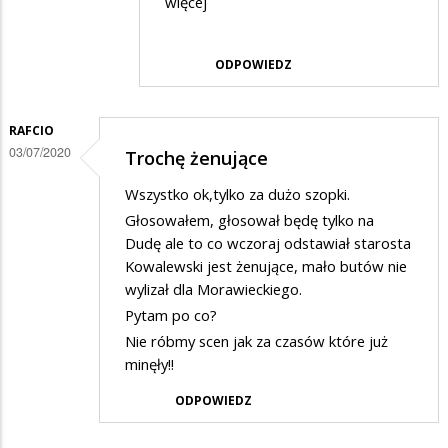
więcej
na
Oczywiście
ODPOWIEDZ
to
zupełny…
RAFCIO
03/07/2020
Trochę żenujące
Wszystko ok,tylko za dużo szopki.
Głosowałem, głosował będę tylko na
Dudę ale to co wczoraj odstawiał starosta
Kowalewski jest żenujące, mało butów nie
wylizał dla Morawieckiego.
Pytam po co?
Nie róbmy scen jak za czasów które już
minęły!!
ODPOWIEDZ