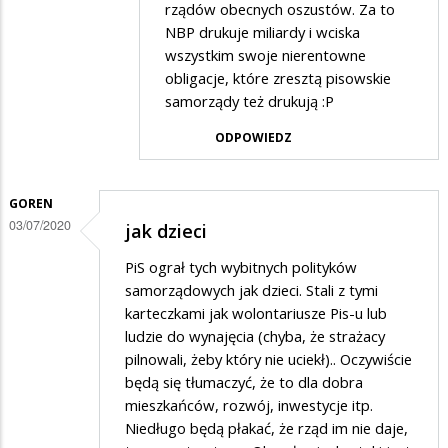
przez
rządów obecnych oszustów. Za to
Kazik
NBP drukuje miliardy i wciska
wszystkim swoje nierentowne
w
obligacje, które zresztą pisowskie
odpowiedzi
samorządy też drukują :P
na
ODPOWIEDZ
Kasa
GOREN
03/07/2020
jak dzieci
PiS ograł tych wybitnych polityków
samorządowych jak dzieci. Stali z tymi
karteczkami jak wolontariusze Pis-u lub
ludzie do wynajęcia (chyba, że strażacy
pilnowali, żeby który nie uciekł).. Oczywiście
będą się tłumaczyć, że to dla dobra
mieszkańców, rozwój, inwestycje itp.
Niedługo będą płakać, że rząd im nie daje,