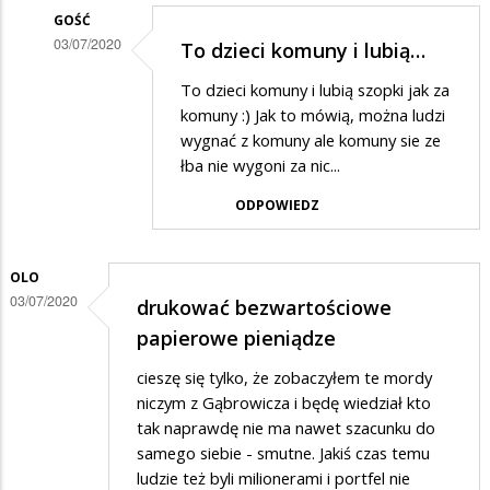
GOŚĆ
03/07/2020
To dzieci komuny i lubią…
Dodane
To dzieci komuny i lubią szopki jak za
przez
komuny :) Jak to mówią, można ludzi
Rafcio
wygnać z komuny ale komuny sie ze
łba nie wygoni za nic...
w
odpowiedzi
ODPOWIEDZ
na
Trochę
OLO
żenujące
03/07/2020
drukować bezwartościowe
papierowe pieniądze
cieszę się tylko, że zobaczyłem te mordy
niczym z Gąbrowicza i będę wiedział kto
tak naprawdę nie ma nawet szacunku do
samego siebie - smutne. Jakiś czas temu
ludzie też byli milionerami i portfel nie