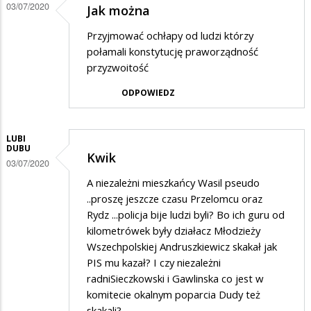
03/07/2020
Jak można
Przyjmować ochłapy od ludzi którzy
połamali konstytucję praworządność
przyzwoitość
ODPOWIEDZ
LUBI
DUBU
Kwik
03/07/2020
A niezależni mieszkańcy Wasil pseudo
..proszę jeszcze czasu Przelomcu oraz
Rydz ...policja bije ludzi byli? Bo ich guru od
kilometrówek były działacz Młodzieży
Wszechpolskiej Andruszkiewicz skakał jak
PIS mu kazał? I czy niezależni
radniSieczkowski i Gawlinska co jest w
komitecie okalnym poparcia Dudy też
skakali?