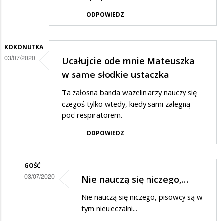
ODPOWIEDZ
KOKONUTKA
03/07/2020
Ucałujcie ode mnie Mateuszka
w same słodkie ustaczka
Ta żałosna banda wazeliniarzy nauczy się
czegoś tylko wtedy, kiedy sami zalegną
pod respiratorem.
ODPOWIEDZ
GOŚĆ
03/07/2020
Nie nauczą się niczego,…
Dodane
Nie nauczą się niczego, pisowcy są w
przez
tym nieuleczalni...
Kokonutka