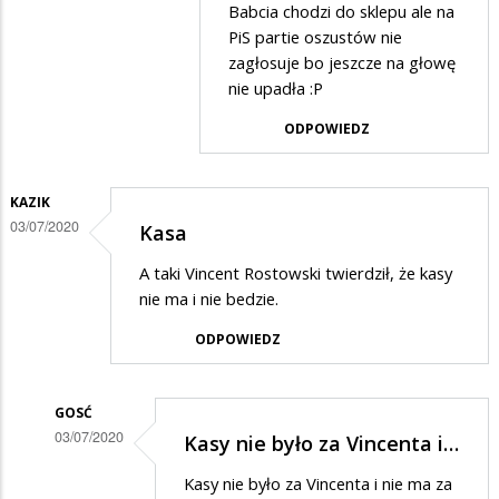
Babcia chodzi do sklepu ale na
Danuta
PiS partie oszustów nie
w
zagłosuje bo jeszcze na głowę
nie upadła :P
odpowiedzi
na
ODPOWIEDZ
zazdrość?
KAZIK
03/07/2020
Kasa
A taki Vincent Rostowski twierdził, że kasy
nie ma i nie bedzie.
ODPOWIEDZ
GOSĆ
03/07/2020
Kasy nie było za Vincenta i…
Dodane
Kasy nie było za Vincenta i nie ma za