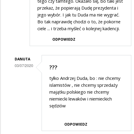
tego czy tamtego. Okazało się, bo taki jest
przekaz, że popierają Dudę prezydenta i
jego wybór. I jak tu Duda ma nie wygrać.
Bo tak naprawdę chodzi o to, że pokorne
ciele ... i trzeba myśleć o kolejnej kadencji.
ODPOWIEDZ
DANUTA
03/07/2020
???
Dodane
tylko Andrzej Duda, bo : nie chcemy
przez
islamistów , nie chcemy sprzedaży
Goren
majątku polskiego nie chcemy
niemiecki lewaków i niemieckich
w
sędziów
odpowiedzi
na
ODPOWIEDZ
jak