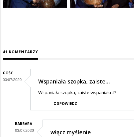
41 KOMENTARZY
GOŚĆ
03/07/2020
Wspaniała szopka, zaiste…
Wspaniała szopka, zaiste wspaniała :P
ODPOWIEDZ
BARBARA
03/07/2020
włącz myślenie