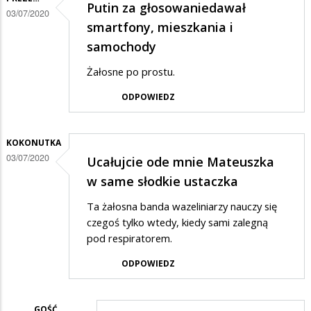
Putin za głosowaniedawał
03/07/2020
smartfony, mieszkania i
samochody
Żałosne po prostu.
ODPOWIEDZ
KOKONUTKA
03/07/2020
Ucałujcie ode mnie Mateuszka
w same słodkie ustaczka
Ta żałosna banda wazeliniarzy nauczy się
czegoś tylko wtedy, kiedy sami zalegną
pod respiratorem.
ODPOWIEDZ
GOŚĆ