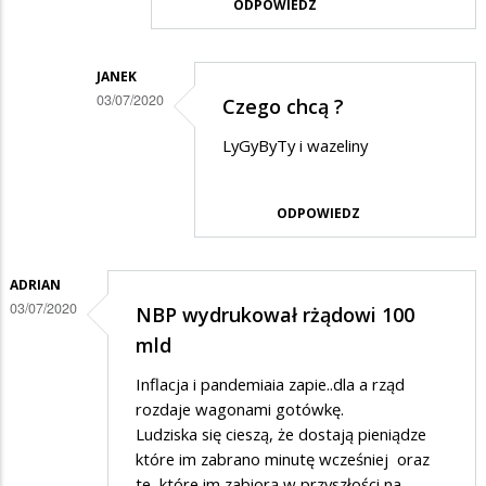
ODPOWIEDZ
na
Kasa
JANEK
03/07/2020
Czego chcą ?
Dodane
LyGyByTy i wazeliny
przez
Barbara
ODPOWIEDZ
w
odpowiedzi
ADRIAN
na
03/07/2020
NBP wydrukował rżądowi 100
??
mld
Inflacja i pandemiaia zapie..dla a rząd
rozdaje wagonami gotówkę.
Ludziska się cieszą, że dostają pieniądze
które im zabrano minutę wcześniej oraz
te, które im zabiorą w przyszłości na