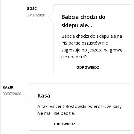
rżądowi
GOŚĆ
03/07/2020
Babcia chodzi do
100
Dodane
sklepu ale…
mld
przez
Babcia chodzi do sklepu ale na
Danuta
PiS partie oszustów nie
w
zagłosuje bo jeszcze na głowę
nie upadła :P
odpowiedzi
na
ODPOWIEDZ
zazdrość?
KAZIK
03/07/2020
Kasa
A taki Vincent Rostowski twierdził, że kasy
nie ma i nie bedzie.
ODPOWIEDZ