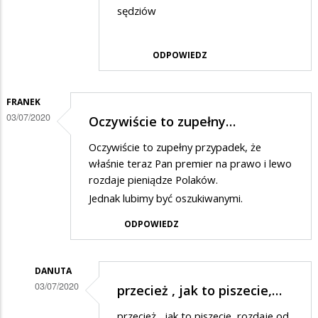
sędziów
odpowiedzi
na
ODPOWIEDZ
jak
dzieci
FRANEK
03/07/2020
Oczywiście to zupełny…
Oczywiście to zupełny przypadek, że
właśnie teraz Pan premier na prawo i lewo
rozdaje pieniądze Polaków.
Jednak lubimy być oszukiwanymi.
ODPOWIEDZ
DANUTA
03/07/2020
przecież , jak to piszecie,…
Dodane
przecież , jak to piszecie, rozdaje od