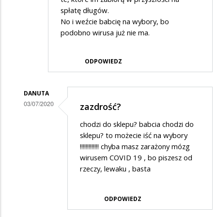
spłatę długów.
No i weźcie babcię na wybory, bo
podobno wirusa już nie ma.
ODPOWIEDZ
DANUTA
03/07/2020
zazdrość?
Dodane
chodzi do sklepu? babcia chodzi do
przez
sklepu? to możecie iść na wybory
Adrian
!!!!!!!!!!!!! chyba masz zarażony mózg
wirusem COVID 19 , bo piszesz od
w
rzeczy, lewaku , basta
odpowiedzi
na
ODPOWIEDZ
NBP
wydrukował