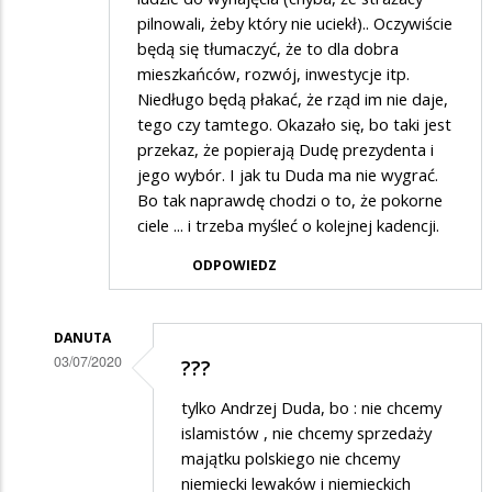
pilnowali, żeby który nie uciekł).. Oczywiście
będą się tłumaczyć, że to dla dobra
mieszkańców, rozwój, inwestycje itp.
Niedługo będą płakać, że rząd im nie daje,
tego czy tamtego. Okazało się, bo taki jest
przekaz, że popierają Dudę prezydenta i
jego wybór. I jak tu Duda ma nie wygrać.
Bo tak naprawdę chodzi o to, że pokorne
ciele ... i trzeba myśleć o kolejnej kadencji.
ODPOWIEDZ
DANUTA
03/07/2020
???
Dodane
tylko Andrzej Duda, bo : nie chcemy
przez
islamistów , nie chcemy sprzedaży
Goren
majątku polskiego nie chcemy
niemiecki lewaków i niemieckich
w