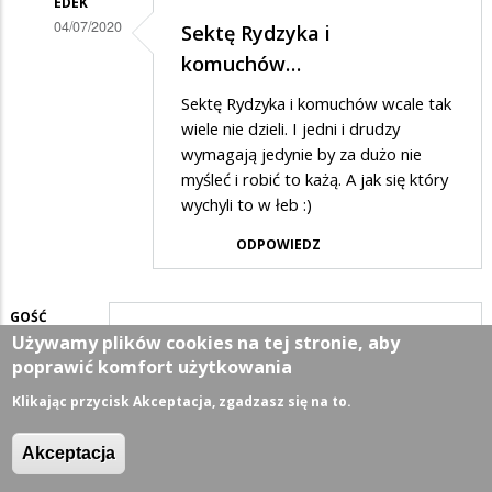
EDEK
PIS-
04/07/2020
Sektę Rydzyka i
u
Dodane
komuchów…
to
przez
Sektę Rydzyka i komuchów wcale tak
komuchy
Anonymous
wiele nie dzieli. I jedni i drudzy
w
wymagają jedynie by za dużo nie
myśleć i robić to każą. A jak się który
odpowiedzi
wychyli to w łeb :)
na
ODPOWIEDZ
Elektorat
PIS-
u
GOŚĆ
Używamy plików cookies na tej stronie, aby
04/07/2020
to
Będzie kasa w sam raz na…
poprawić komfort użytkowania
komuchy
Będzie kasa w sam raz na spłatę
Klikając przycisk Akceptacja, zgadzasz się na to.
zadłużonych pisowskich samorządów
ODPOWIEDZ
Akceptacja