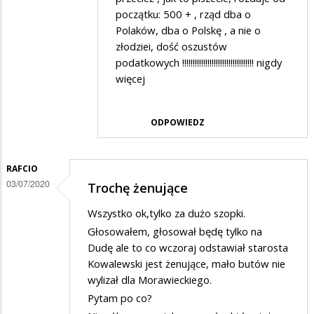
przez
początku: 500 + , rząd dba o
Franek
Polaków, dba o Polskę , a nie o
złodziei, dość oszustów
w
podatkowych !!!!!!!!!!!!!!!!!!!!!!!!!!!!!!!!!! nigdy
odpowiedzi
więcej
na
Oczywiście
ODPOWIEDZ
to
zupełny…
RAFCIO
03/07/2020
Trochę żenujące
Wszystko ok,tylko za dużo szopki.
Głosowałem, głosował będę tylko na
Dudę ale to co wczoraj odstawiał starosta
Kowalewski jest żenujące, mało butów nie
wylizał dla Morawieckiego.
Pytam po co?