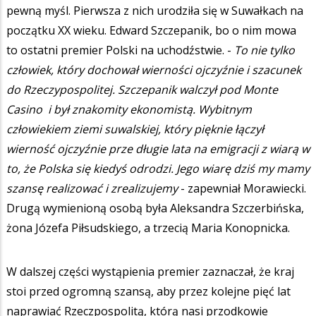
pewną myśl. Pierwsza z nich urodziła się w Suwałkach na
początku XX wieku. Edward Szczepanik, bo o nim mowa
to ostatni premier Polski na uchodźstwie. -
To nie tylko
człowiek, który dochował wierności ojczyźnie i szacunek
do Rzeczypospolitej. Szczepanik walczył pod Monte
Casino i był znakomity ekonomistą. Wybitnym
człowiekiem ziemi suwalskiej, który pięknie łączył
wierność ojczyźnie prze długie lata na emigracji z wiarą w
to, że Polska się kiedyś odrodzi. Jego wiarę dziś my mamy
szansę realizować i zrealizujemy
- zapewniał Morawiecki.
Drugą wymienioną osobą była Aleksandra Szczerbińska,
żona Józefa Piłsudskiego, a trzecią Maria Konopnicka.
W dalszej części wystąpienia premier zaznaczał, że kraj
stoi przed ogromną szansą, aby przez kolejne pięć lat
naprawiać Rzeczpospolitą, którą nasi przodkowie