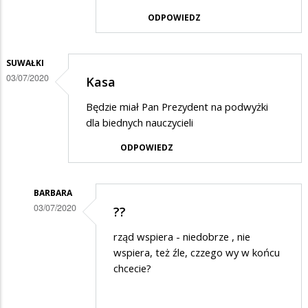
w
ODPOWIEDZ
odpowiedzi
na
SUWAŁKI
Wspaniała
03/07/2020
Kasa
szopka,
Będzie miał Pan Prezydent na podwyżki
zaiste…
dla biednych nauczycieli
ODPOWIEDZ
BARBARA
03/07/2020
??
Dodane
rząd wspiera - niedobrze , nie
przez
wspiera, też źle, czzego wy w końcu
Suwałki
chcecie?
w
odpowiedzi