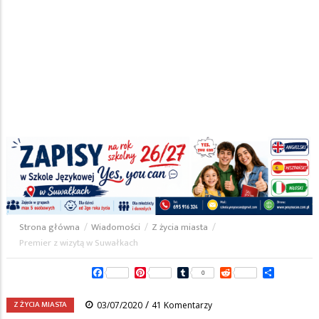
Strona główna
/
Wiadomości
/
Z życia miasta
/
Ścieżka
Premier z wizytą w Suwałkach
nawigacyjna
Facebook
Pinterest
Tumblr
Reddit
Share
0
/
Z ŻYCIA MIASTA
03/07/2020
41 Komentarzy