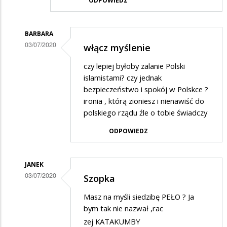
ODPOWIEDZ
BARBARA
03/07/2020
włącz myślenie
Dodane
czy lepiej byłoby zalanie Polski
przez
islamistami? czy jednak
Gość
bezpieczeństwo i spokój w Polskce ?
ironia , którą zioniesz i nienawiść do
w
polskiego rządu źle o tobie świadczy
odpowiedzi
ODPOWIEDZ
na
Wspaniała
szopka,
JANEK
03/07/2020
zaiste…
Szopka
Dodane
Masz na myśli siedzibę PEŁO ? Ja
przez
bym tak nie nazwał ,rac
Gość
zej KATAKUMBY