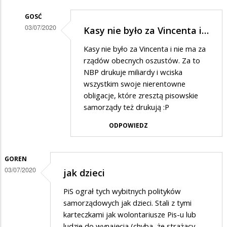
GOSĆ
03/07/2020
Kasy nie było za Vincenta i…
Dodane
Kasy nie było za Vincenta i nie ma za
przez
rządów obecnych oszustów. Za to
Kazik
NBP drukuje miliardy i wciska
wszystkim swoje nierentowne
w
obligacje, które zresztą pisowskie
odpowiedzi
samorządy też drukują :P
na
ODPOWIEDZ
Kasa
GOREN
03/07/2020
jak dzieci
PiS ograł tych wybitnych polityków
samorządowych jak dzieci. Stali z tymi
karteczkami jak wolontariusze Pis-u lub
ludzie do wynajęcia (chyba, że strażacy