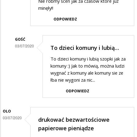
Nie róbmy scen jak za czasów które już
minęły!!
ODPOWIEDZ
GOŚĆ
03/07/2020
To dzieci komuny i lubią…
Dodane
To dzieci komuny i lubią szopki jak za
przez
komuny :) Jak to mówią, można ludzi
Rafcio
wygnać z komuny ale komuny sie ze
łba nie wygoni za nic...
w
odpowiedzi
ODPOWIEDZ
na
Trochę
OLO
żenujące
03/07/2020
drukować bezwartościowe
papierowe pieniądze