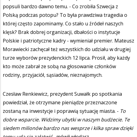
popsuli bardzo dawno temu. - Co zrobiła Szwecja z
Polską podczas potopu? To była prawdziwa tragedia o
której często zapominamy. Co stało u źródeł naszych
klęsk? Brak dobrej organizacji, dbałości o instytucje
Polskie i patriotyczne kadry - wymieniał premier. Mateusz
Morawiecki zachęcał też wszystkich do udziału w drugiej
turze wyborów prezydenckich 12 lipca. Prosił, aby każdy
kto może zabrał ze sobą na głosowanie członków
rodziny, przyjaciół, sąsiadów, nieznajomych.
Czesław Renkiewicz, prezydent Suwałk po spotkania
powiedział, że otrzymane pieniądze przeznaczone
zostaną na inwestycje i poprawią sytuację miasta. -
To
dobre wsparcie.
Widzimy ubytki w naszym budżecie. Te
siedem milionów bardzo nas wesprze i kilka spraw dzięki
temu uda się załatwić -
mówił włodarz.