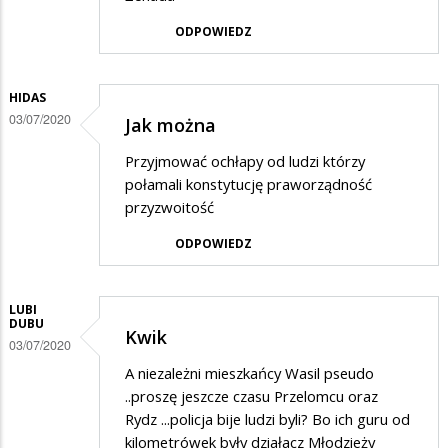
ODPOWIEDZ
HIDAS
03/07/2020
Jak można
Przyjmować ochłapy od ludzi którzy
połamali konstytucję praworządność
przyzwoitość
ODPOWIEDZ
LUBI
DUBU
Kwik
03/07/2020
A niezależni mieszkańcy Wasil pseudo
..proszę jeszcze czasu Przelomcu oraz
Rydz ...policja bije ludzi byli? Bo ich guru od
kilometrówek były działacz Młodzieży