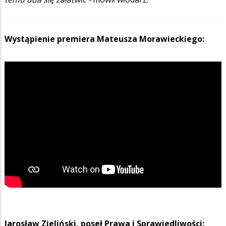
Wystąpienie premiera Mateusza Morawieckiego:
Jarosław Zieliński, poseł Prawa i Sprawiedliwości: