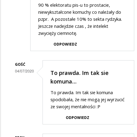
90 % elektoratu pis-u to prostacie,
niewykształcone komuchy co należały do
pzpr. A pozostałe 10% to sekta rydzyka.
Jeszcze nadejdzie czas , że intelekt
zwycięży ciemnotę.
ODPOWIEDZ
GOŚĆ
04/07/2020
To prawda. Im tak sie
Dodane
komuna…
przez
To prawda. Im tak sie komuna
Anonymous
spodobała, że nie mogą jej wyrzucić
w
ze swojej mentalności :P
odpowiedzi
ODPOWIEDZ
na
Elektorat