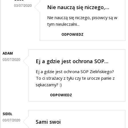
03/07/2020
Nie nauczą się niczego,…
Dodane
Nie nauczą się niczego, pisowcy są w
przez
tym nieuleczalni...
Kokonutka
ODPOWIEDZ
w
odpowiedzi
ADAM
na
03/07/2020
Ej a gdzie jest ochrona SOP…
Ucałujcie
ode
Ej a gdzie jest ochrona SOP Zielińskiego?
To ci strażacy z tyłu czy te urocze panie z
mnie
sękaczamy? :)
Mateuszka
ODPOWIEDZ
w
same
słodkie
SIDEŁ
03/07/2020
ustaczka
Sami swoi