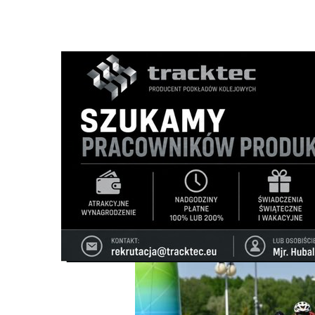
Strona główna
/
Wiadomości
/
Sport
/
Startuje szósta edy
Ścieżka
nawigacyjna
/
SPORT
21/05/2026
0 Komentarzy
Startuje szósta edycja Sudovia Gravel