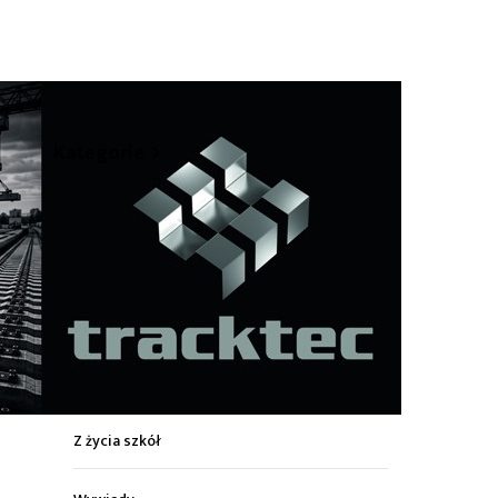
hare
Kategorie
Z życia miasta
Sport
Kultura
Wiadomości z regionu
Z życia szkół