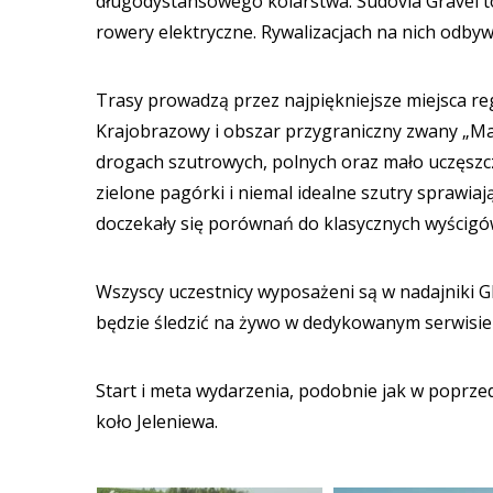
długodystansowego kolarstwa. Sudovia Gravel to 
rowery elektryczne. Rywalizacjach na nich odbyw
Trasy prowadzą przez najpiękniejsze miejsca re
Krajobrazowy i obszar przygraniczny zwany „Ma
drogach szutrowych, polnych oraz mało uczęszc
zielone pagórki i niemal idealne szutry sprawiaj
doczekały się porównań do klasycznych wyścigó
Wszyscy uczestnicy wyposażeni są w nadajniki G
będzie śledzić na żywo w dedykowanym serwisie 
Start i meta wydarzenia, podobnie jak w poprz
koło Jeleniewa.