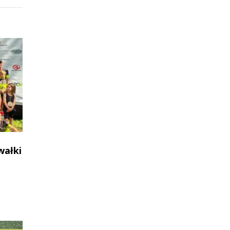
wałki