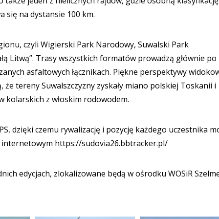
także jeden z nielicznych rajdów, gdzie osobną klasyfikacj
a się na dystansie 100 km.
gionu, czyli Wigierski Park Narodowy, Suwalski Park
łą Litwą”. Trasy wszystkich formatów prowadzą głównie po
zanych asfaltowych łącznikach. Piękne perspektywy widoko
ą, że tereny Suwalszczyzny zyskały miano polskiej Toskanii i
w kolarskich z włoskim rodowodem.
PS, dzięki czemu rywalizację i pozycję każdego uczestnika 
internetowym https://sudovia26.bbtracker.pl/
ednich edycjach, zlokalizowane będą w ośrodku WOSiR Szelm