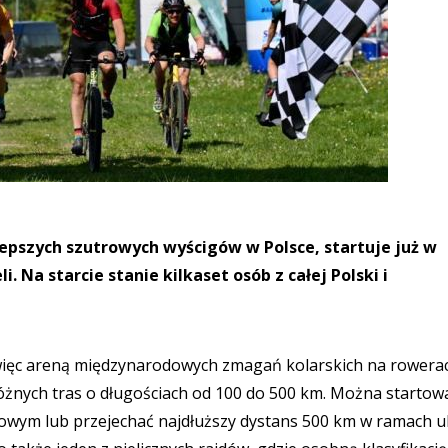
lepszych szutrowych wyścigów w Polsce, startuje już w
i. Na starcie stanie kilkaset osób z całej Polski i
więc areną międzynarodowych zmagań kolarskich na rowera
óżnych tras o długościach od 100 do 500 km. Można startow
wym lub przejechać najdłuższy dystans 500 km w ramach ul