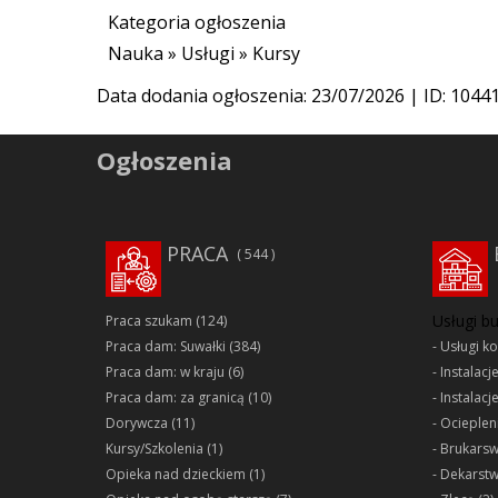
Kategoria ogłoszenia
Nauka
»
Usługi
»
Kursy
Data dodania ogłoszenia:
23/07/2026
| ID: 1044
Ogłoszenia
PRACA
544
Usługi b
Praca szukam
(124)
Praca dam: Suwałki
(384)
Usługi k
Praca dam: w kraju
(6)
Instalacj
Praca dam: za granicą
(10)
Instalacj
Dorywcza
(11)
Ociepleni
Kursy/Szkolenia
(1)
Brukars
Opieka nad dzieckiem
(1)
Dekarst