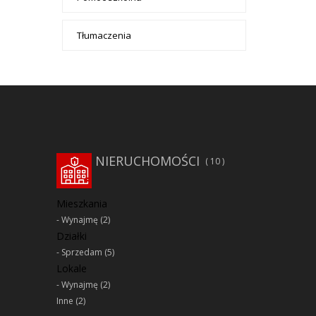
Tłumaczenia
NIERUCHOMOŚCI
10
Mieszkania
Wynajmę
(2)
Działki
Sprzedam
(5)
Lokale
Wynajmę
(2)
Inne
(2)