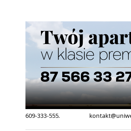
Strona główna
/
Ogłoszenia
/
Nauka
/
Usługi
/
Kursy
/
S
Ścieżka
nawigacyjna
Szkolenia BHP i instruktaże stanowisko
Zapraszamy na szkolenia BHP. Prowadzimy usług
Informacje oraz zapisy telefonicznie: 609-333-55
Telefon
Email
609-333-555.
kontakt@uniw