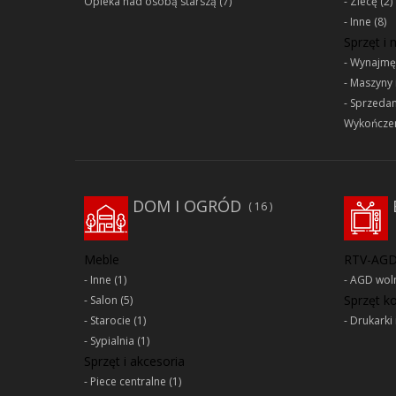
Opieka nad osobą starszą
(7)
Zlecę
(2)
Inne
(8)
Sprzęt i
Wynajmę
Maszyny 
Sprzeda
Wykończen
DOM I OGRÓD
16
Meble
RTV-AG
Inne
(1)
AGD woln
Sprzęt 
Salon
(5)
Starocie
(1)
Drukarki 
Sypialnia
(1)
Sprzęt i akcesoria
Piece centralne
(1)