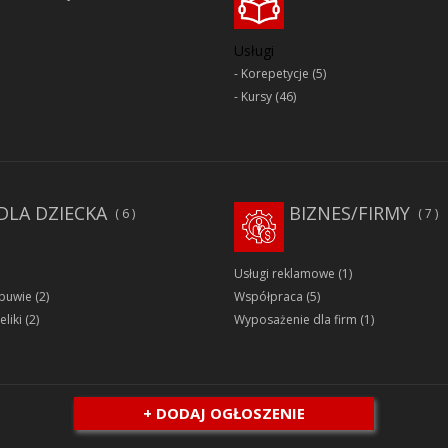
Usługi
Korepetycje
(5)
Kursy
(46)
DLA DZIECKA
BIZNES/FIRMY
6
7
Usługi reklamowe
(1)
obuwie
(2)
Współpraca
(5)
eliki
(2)
Wyposażenie dla firm
(1)
+ DODAJ OGŁOSZENIE