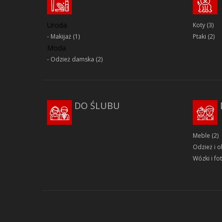
Uroda
Koty
(3)
Makijaż
(1)
Ptaki
(2)
Moda
Odzież damska
(2)
DO ŚLUBU
Meble
(2)
Odzież i 
Wózki i fot