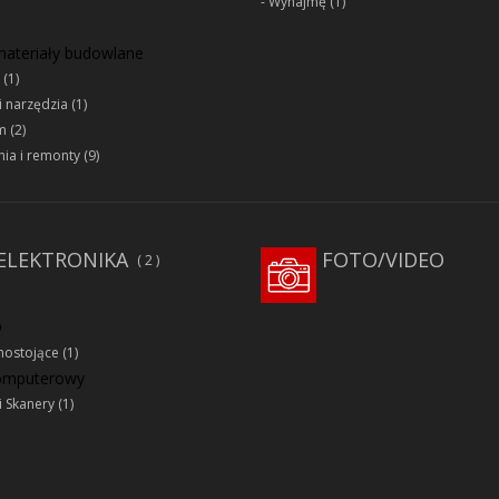
Wynajmę
(1)
 materiały budowlane
(1)
i narzędzia
(1)
m
(2)
ia i remonty
(9)
ELEKTRONIKA
FOTO/VIDEO
2
D
ostojące
(1)
komputerowy
i Skanery
(1)