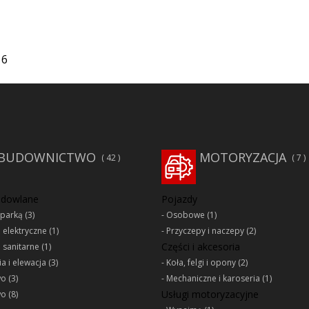
16
BUDOWNICTWO
MOTORYZACJA
42
7
udowlane
Pojazdy
oparką
(3)
Osobowe
(1)
e elektryczne
(1)
Przyczepy i naczepy
(2)
Części i akcesoria
e sanitarne
(1)
a i elewacja
(3)
Koła, felgi i opony
(2)
wo
(3)
Mechaniczne i karoseria
(1)
Usługi motoryzacyjne
wo
(8)