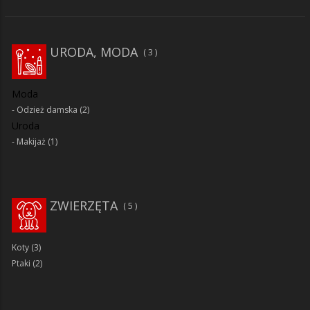
URODA, MODA
3
Moda
Odzież damska
(2)
Uroda
Makijaż
(1)
ZWIERZĘTA
5
Koty
(3)
Ptaki
(2)