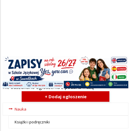
Szukana fraza w ogłoszeniach
nie odszukano ogłoszenia z podana frazą
+ Dodaj ogłoszenie
Ogłoszenia
Nauka
- tax -
Książki i podręczniki
menu-